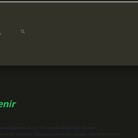
a
enir
rulduğunda, bu, şirket içinde çeşitli teknik işleri
genel bir terimdir. Deneyimi olmayan adaylar teknik personel