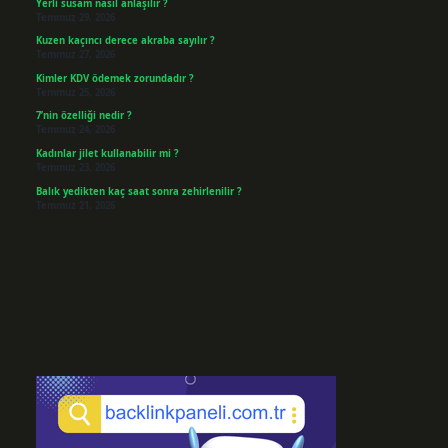
Yerli susam nasıl anlaşılır ?
Temmuz 29, 2026
Kuzen kaçıncı derece akraba sayılır ?
Temmuz 27, 2026
Kimler KDV ödemek zorundadır ?
Temmuz 25, 2026
7’nin özelliği nedir ?
Temmuz 24, 2026
Kadınlar jilet kullanabilir mi ?
Temmuz 23, 2026
Balık yedikten kaç saat sonra zehirlenilir ?
Temmuz 21, 2026