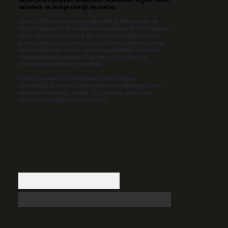
benzerlikleri tamamen tesadüfidir. Sitemizdeki bilgiler taslak
halindedir ve tavsiye niteliği taşımazlar.
Sitemiz, 5651 Sayılı Kanun gereğince Bilgi Teknolojileri ve
İletişim Kurumu (BTK) tarafından onaylanmış bir Yer Sağlayıcı
olarak hizmet vermektedir. Bu nedenle, sitedeki içerikleri
proaktif olarak denetleme veya araştırma yükümlülüğümüz
bulunmamaktadır. Ancak, üyelerimiz yazdıkları içeriklerin
sorumluluğunu taşımakta olup, siteye üye olarak bu
sorumluluğu kabul etmiş sayılırlar.
Hukuka ve yasal düzenlemelere aykırı olduğunu
düşündüğünüz içerikleri,
backlinkpanelicomtr@gmail.com
adresine bildirmeniz halinde, ilgili içerikler yasal süre
içerisinde sitemizden kaldırılacaktır.
Arama