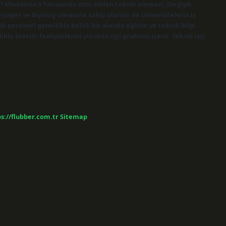
r? Maddenin S fıkrasında sözü edilen teknik eleman; (Değişik:
yager ve biyolog unvanına sahip olanlar ile üniversitelerin iş
 personel genellikle belirli bir alanda eğitim ve teknik bilgi
likle üretim faaliyetlerini yürüten işçi grubunu içerir. Teknik işçi
s://flubber.com.tr
Sitemap