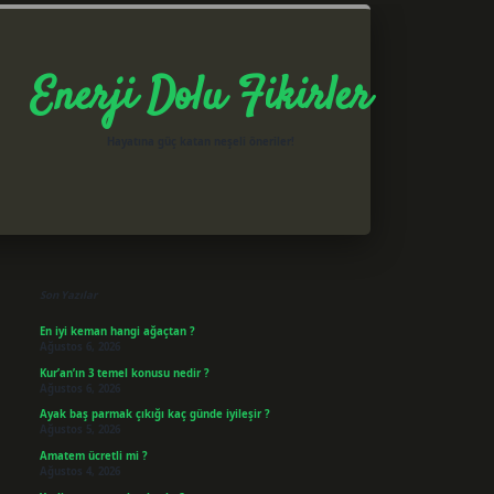
Enerji Dolu Fikirler
Hayatına güç katan neşeli öneriler!
Sidebar
betxper giriş
Son Yazılar
En iyi keman hangi ağaçtan ?
Ağustos 6, 2026
Kur’an’ın 3 temel konusu nedir ?
Ağustos 6, 2026
Ayak baş parmak çıkığı kaç günde iyileşir ?
Ağustos 5, 2026
Amatem ücretli mi ?
Ağustos 4, 2026