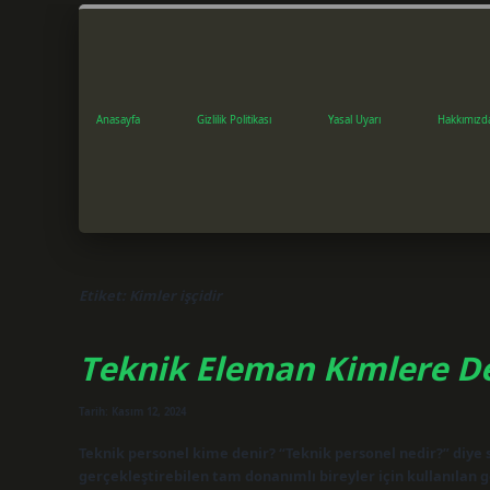
Anasayfa
Gizlilik Politikası
Yasal Uyarı
Hakkımızd
Etiket:
Kimler işçidir
Teknik Eleman Kimlere D
Tarih: Kasım 12, 2024
Teknik personel kime denir? “Teknik personel nedir?” diye so
gerçekleştirebilen tam donanımlı bireyler için kullanılan 