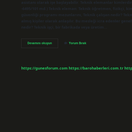
asistanı olarak işe başlayabilir. Teknik elemanlar kimlerdi
-6495/101 md.) Teknik eleman: Teknik öğretmen, fizikçi, kim
güvenliği programı mezunlarını, Teknik çalışan nedir? Teknik
almış kişiler olarak anlaşılır. Bu mesleği icra edenler genel
nedir? Teknik işçi, bir fabrikada veya üretim…
Teknik
Devamını okuyun
Yorum Bırak
Eleman
Kimlere
Denir
https://gunesforum.com
https://barohaberleri.com.tr
http