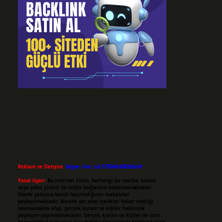
Reklam ve İletişim:
Skype: live:.cid.575569c608265c69
Yasal Uyarı:
Bu internet sitesi, herhangi bir marka, kurum
veya şahıs şirketi ile hiçbir bağlantısı bulunmamaktadır.
Sitede yalnızca kendi hazırladığımız makaleler
paylaşılmaktadır. Burada yer alan içerikler haber niteliği
taşımamakta olup, gerçek kurum ve kişiler hakkında
paylaşım yapılmamaktadır. Gerçek kurum ve kişiler ile isim