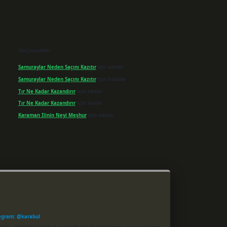
Son yorumlar
Samuraylar Neden Saçını Kazıtır
için
admin
Samuraylar Neden Saçını Kazıtır
için
Fadime
Tır Ne Kadar Kazandırır
için
admin
Tır Ne Kadar Kazandırır
için
Sevim
Karaman Ilinin Neyi Meşhur
için
admin
egram: @karabul