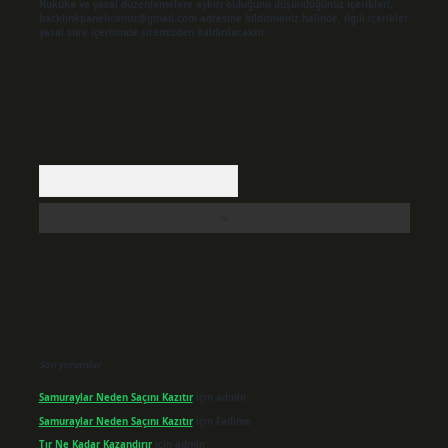
Hukuka ve yasal düzenlemelere aykırı olduğunu düşündüğünüz içerikleri,
backlinkpanelicomtr@gmail.com
adresine bildirmeniz halinde, ilgili içerikler
yasal süre içerisinde sitemizden kaldırılacaktır.
Arama
Son yorumlar
Samuraylar Neden Saçını Kazıtır
için
admin
Samuraylar Neden Saçını Kazıtır
için
Fadime
Tır Ne Kadar Kazandırır
için
admin