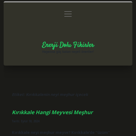
menüyü
Anasayfa
Gizlilik Politikası
Yasal Uyarı
aç
Hakkımızda
Enerji Dolu Fikirler
Hayatına güç katan neşeli öneriler!
Etiket:
Kırıkkalenin neyi meşhur içecek
Kırıkkale Hangi Meyvesi Meşhur
Tarih: Eylül 18, 2024
Kırıkkale neyi meşhur meyve? Kırıkkale’de “üzüm”