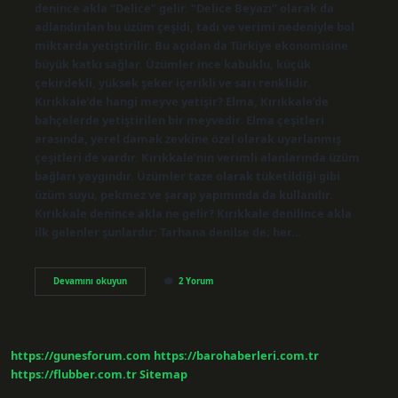
denince akla “Delice” gelir. “Delice Beyazı” olarak da
adlandırılan bu üzüm çeşidi, tadı ve verimi nedeniyle bol
miktarda yetiştirilir. Bu açıdan da Türkiye ekonomisine
büyük katkı sağlar. Üzümler ince kabuklu, küçük
çekirdekli, yüksek şeker içerikli ve sarı renklidir.
Kırıkkale’de hangi meyve yetişir? Elma, Kırıkkale’de
bahçelerde yetiştirilen bir meyvedir. Elma çeşitleri
arasında, yerel damak zevkine özel olarak uyarlanmış
çeşitleri de vardır. Kırıkkale’nin verimli alanlarında üzüm
bağları yaygındır. Üzümler taze olarak tüketildiği gibi
üzüm suyu, pekmez ve şarap yapımında da kullanılır.
Kırıkkale denince akla ne gelir? Kırıkkale denilince akla
ilk gelenler şunlardır: Tarhana denilse de; her…
Kırıkkale
Devamını okuyun
2 Yorum
Hangi
Meyvesi
Meşhur
https://gunesforum.com
https://barohaberleri.com.tr
https://flubber.com.tr
Sitemap