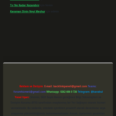
Tır Ne Kadar Kazandırır
için
Sevim
Karaman Ilinin Neyi Meşhur
için
admin
er giriş
Reklam ve İletişim:
E-mail:
backlinkpaneli@gmail.com
Teams:
forumhizmeti@gmail.com
Whatsapp: 0262 606 0 726
Telegram: @karabul
Yasal Uyarı:
Sitemiz, 5651 Sayılı Kanun gereğince Bilgi Teknolojileri ve
İletişim Kurumu (BTK) tarafından onaylanmış bir Yer Sağlayıcı olarak hizmet
vermektedir. Bu nedenle, sitedeki içerikleri proaktif olarak denetleme veya
araştırma yükümlülüğümüz bulunmamaktadır. Ancak, üyelerimiz yazdıkları