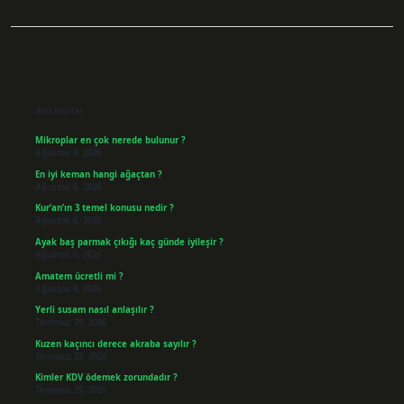
Sidebar
Son Yazılar
Mikroplar en çok nerede bulunur ?
Ağustos 8, 2026
En iyi keman hangi ağaçtan ?
Ağustos 6, 2026
Kur’an’ın 3 temel konusu nedir ?
Ağustos 6, 2026
Ayak baş parmak çıkığı kaç günde iyileşir ?
Ağustos 5, 2026
Amatem ücretli mi ?
Ağustos 4, 2026
Yerli susam nasıl anlaşılır ?
Temmuz 29, 2026
Kuzen kaçıncı derece akraba sayılır ?
Temmuz 27, 2026
Kimler KDV ödemek zorundadır ?
Temmuz 25, 2026