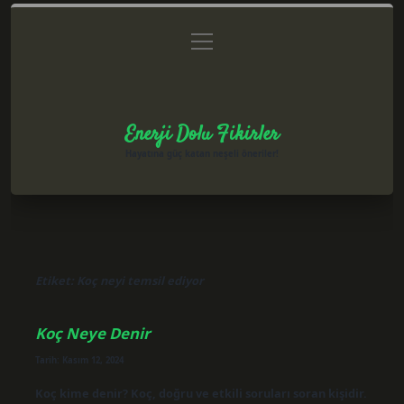
menüyü
Anasayfa
Gizlilik Politikası
Yasal Uyarı
aç
Hakkımızda
Enerji Dolu Fikirler
Hayatına güç katan neşeli öneriler!
Etiket:
Koç neyi temsil ediyor
Koç Neye Denir
Tarih: Kasım 12, 2024
Koç kime denir? Koç, doğru ve etkili soruları soran kişidir.