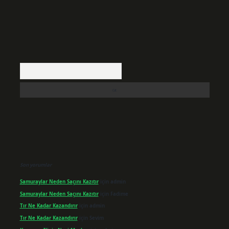
Arama
Son yorumlar
Samuraylar Neden Saçını Kazıtır
için
admin
Samuraylar Neden Saçını Kazıtır
için
Fadime
Tır Ne Kadar Kazandırır
için
admin
Tır Ne Kadar Kazandırır
için
Sevim