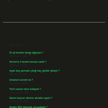
Sidebar
Son Yazılar
En iyi keman hangi ağaçtan ?
Ağustos 6, 2026
Kur’an’ın 3 temel konusu nedir ?
Ağustos 6, 2026
Ayak baş parmak çıkığı kaç günde iyileşir ?
Ağustos 5, 2026
Amatem ücretli mi ?
Ağustos 4, 2026
Yerli susam nasıl anlaşılır ?
Temmuz 29, 2026
Kuzen kaçıncı derece akraba sayılır ?
Temmuz 27, 2026
Kimler KDV ödemek zorundadır ?