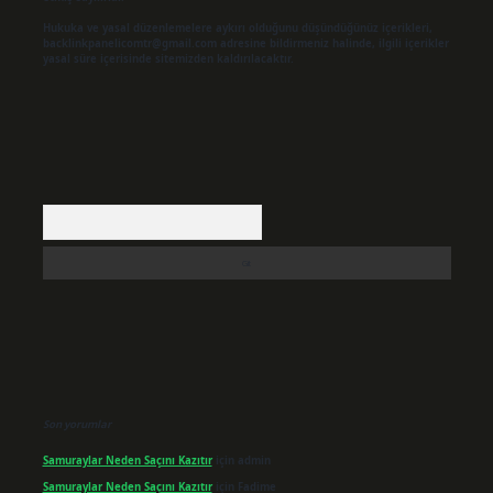
Hukuka ve yasal düzenlemelere aykırı olduğunu düşündüğünüz içerikleri,
backlinkpanelicomtr@gmail.com
adresine bildirmeniz halinde, ilgili içerikler
yasal süre içerisinde sitemizden kaldırılacaktır.
Arama
Son yorumlar
Samuraylar Neden Saçını Kazıtır
için
admin
Samuraylar Neden Saçını Kazıtır
için
Fadime