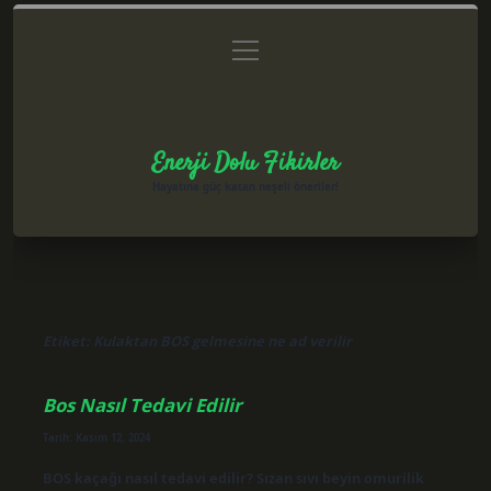
menüyü
Anasayfa
Gizlilik Politikası
Yasal Uyarı
aç
Hakkımızda
Enerji Dolu Fikirler
Hayatına güç katan neşeli öneriler!
Etiket:
Kulaktan BOS gelmesine ne ad verilir
Bos Nasıl Tedavi Edilir
Tarih: Kasım 12, 2024
BOS kaçağı nasıl tedavi edilir? Sızan sıvı beyin omurilik