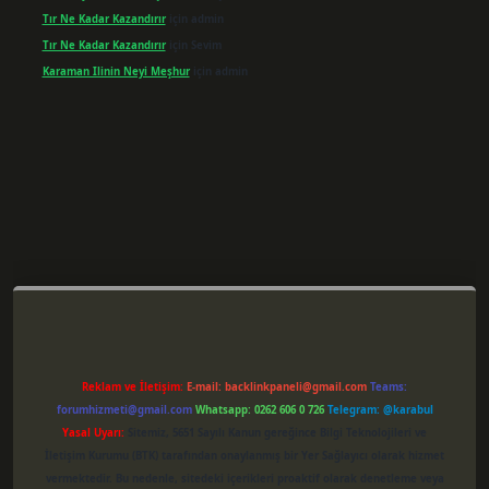
Tır Ne Kadar Kazandırır
için
admin
Tır Ne Kadar Kazandırır
için
Sevim
Karaman Ilinin Neyi Meşhur
için
admin
Reklam ve İletişim:
E-mail:
backlinkpaneli@gmail.com
Teams:
forumhizmeti@gmail.com
Whatsapp: 0262 606 0 726
Telegram: @karabul
Yasal Uyarı:
Sitemiz, 5651 Sayılı Kanun gereğince Bilgi Teknolojileri ve
İletişim Kurumu (BTK) tarafından onaylanmış bir Yer Sağlayıcı olarak hizmet
vermektedir. Bu nedenle, sitedeki içerikleri proaktif olarak denetleme veya