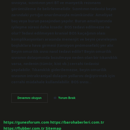
sıvısıysa, sızıntının yeri BT ve manyetik rezonans
görüntüleme ile belirlenmelidir. Sızıntının tedavisi beyin
zarındaki yırtığın onarılmasıyla mümkündür. Ameliyat
baş veya burun pasajından yapılır. Burun ameliyatında
iyileşme süresi daha kısadır. BOS tedavi edilmezse ne
olur? Tedavi edilmeyen kranial BOS kaçağının olası
komplikasyonları arasında menenjit ve beyni çevreleyen
boşluklara hava girmesi (tansiyon pnömosefali) yer alır.
Beyin omurilik sıvısı nasıl tedavi edilir? Beyin omurilik
sıvısının dolaşımında bozulmaya neden olan bir tıkanıklık
varsa, nedenin (tümör, kist vb.) cerrahi tedavisi
yapılabilir. Tıkanıklık giderilemezse, beyin omurilik
sıvısının intrakraniyal dolaşım yollarını değiştirmek için
cerrahi müdahale kullanılabilir. BOS sıvısı…
Bos
Devamını okuyun
Yorum Bırak
Nasıl
Tedavi
Edilir
https://gunesforum.com
https://barohaberleri.com.tr
https://flubber.com.tr
Sitemap