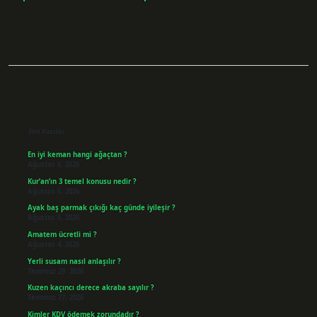
Sidebar
Son Yazılar
En iyi keman hangi ağaçtan ?
Ağustos 6, 2026
Kur’an’ın 3 temel konusu nedir ?
Ağustos 6, 2026
Ayak baş parmak çıkığı kaç günde iyileşir ?
Ağustos 5, 2026
Amatem ücretli mi ?
Ağustos 4, 2026
Yerli susam nasıl anlaşılır ?
Temmuz 29, 2026
Kuzen kaçıncı derece akraba sayılır ?
Temmuz 27, 2026
Kimler KDV ödemek zorundadır ?