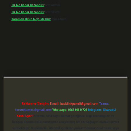
Tır Ne Kadar Kazandırır
için
admin
Tır Ne Kadar Kazandırır
için
Sevim
Karaman Ilinin Neyi Meşhur
için
admin
etxper giriş
Reklam ve İletişim:
E-mail:
backlinkpaneli@gmail.com
Teams:
forumhizmeti@gmail.com
Whatsapp: 0262 606 0 726
Telegram: @karabul
Yasal Uyarı:
Sitemiz, 5651 Sayılı Kanun gereğince Bilgi Teknolojileri ve
İletişim Kurumu (BTK) tarafından onaylanmış bir Yer Sağlayıcı olarak hizmet
vermektedir. Bu nedenle, sitedeki içerikleri proaktif olarak denetleme veya