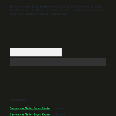
Hukuka ve yasal düzenlemelere aykırı olduğunu düşündüğünüz içerikleri,
backlinkpanelicomtr@gmail.com
adresine bildirmeniz halinde, ilgili içerikler
yasal süre içerisinde sitemizden kaldırılacaktır.
Arama
Son yorumlar
Samuraylar Neden Saçını Kazıtır
için
admin
Samuraylar Neden Saçını Kazıtır
için
Fadime