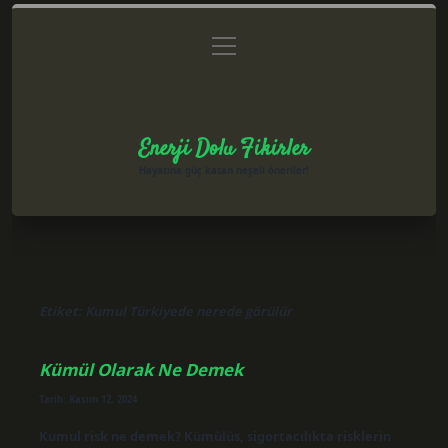
menüyü
Anasayfa
Gizlilik Politikası
Yasal Uyarı
aç
Hakkımızda
Enerji Dolu Fikirler
Hayatına güç katan neşeli öneriler!
Etiket:
Kumul Türkiyede nerede görülür
Kümül Olarak Ne Demek
Tarih: Kasım 12, 2024
Kumul risk ne demek? Kümülüs, sigortacılıkta risklerin