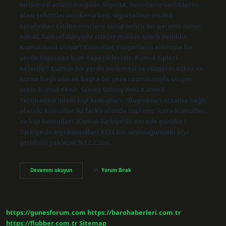
birikmesi anlamına gelir. Sigorta, insanların varlıklarını
olası tehditlerden korurken, sigortalının mülkü
tarafından çizilen sınırlara sahip belirli bir garanti sunar.
Ancak fiziksel dünyada riskler mülkle sınırlı değildir.
Kumul nasıl oluşur? Kumullar, rüzgarların etkisiyle bir
yerde toplanan kum tepecikleridir. Kumul tipleri
nelerdir? Kumun bir yerde birikmesi ve rüzgarın etkisi ve
hızına bağlı olarak başka bir yere taşınmasıyla oluşan
şekle kumul denir. Güney Sidney’deki Kurnell
Yarımadası’ndaki kıyı kumulları. Oluştukları ortama bağlı
olarak; kumullar iki farklı alanda toplanır: kara kumulları
ve kıyı kumulları. Kumul Türkiye’de nerede görülür?
Türkiye’de kıyı kumulları 8333 km uzunluğundaki kıyı
şeridinin yaklaşık %12,2’sini…
Kümül
Devamını okuyun
Yorum Bırak
Olarak
Ne
Demek
https://gunesforum.com
https://barohaberleri.com.tr
https://flubber.com.tr
Sitemap