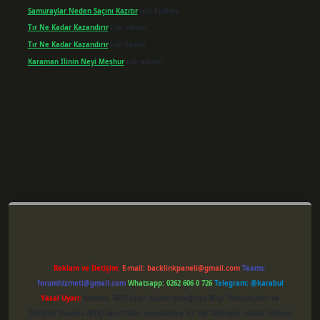
Samuraylar Neden Saçını Kazıtır
için
Fadime
Tır Ne Kadar Kazandırır
için
admin
Tır Ne Kadar Kazandırır
için
Sevim
Karaman Ilinin Neyi Meşhur
için
admin
er giriş
Reklam ve İletişim:
E-mail:
backlinkpaneli@gmail.com
Teams:
forumhizmeti@gmail.com
Whatsapp: 0262 606 0 726
Telegram: @karabul
Yasal Uyarı:
Sitemiz, 5651 Sayılı Kanun gereğince Bilgi Teknolojileri ve
İletişim Kurumu (BTK) tarafından onaylanmış bir Yer Sağlayıcı olarak hizmet