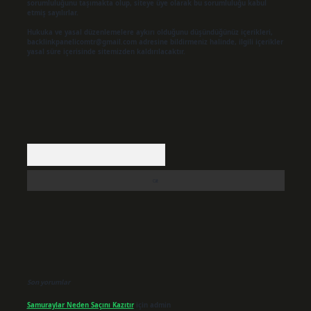
sorumluluğunu taşımakta olup, siteye üye olarak bu sorumluluğu kabul
etmiş sayılırlar.
Hukuka ve yasal düzenlemelere aykırı olduğunu düşündüğünüz içerikleri,
backlinkpanelicomtr@gmail.com
adresine bildirmeniz halinde, ilgili içerikler
yasal süre içerisinde sitemizden kaldırılacaktır.
Arama
Son yorumlar
Samuraylar Neden Saçını Kazıtır
için
admin