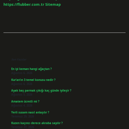
https://flubber.com.tr
Sitemap
Sidebar
Son Yazılar
En iyi keman hangi ağaçtan ?
Ağustos 6, 2026
Kur’an’ın 3 temel konusu nedir ?
Ağustos 6, 2026
Ayak baş parmak çıkığı kaç günde iyileşir ?
Ağustos 5, 2026
Amatem ücretli mi ?
Ağustos 4, 2026
Yerli susam nasıl anlaşılır ?
Temmuz 29, 2026
Kuzen kaçıncı derece akraba sayılır ?
Temmuz 27, 2026