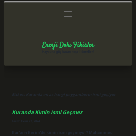
menüyü
Anasayfa
Gizlilik Politikası
Yasal Uyarı
aç
Hakkımızda
Enerji Dolu Fikirler
Hayatına güç katan neşeli öneriler!
Etiket:
Kuranda en az hangi peygamberin ismi geçiyor
Kuranda Kimin Ismi Geçmez
Tarih: Ekim 27, 2024
Kur’an-ı Kerim’de kimin ismi geçmiyor? Muhammed