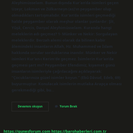
Aleyhimüsselam. Bunun dışında Kur’an’da isimleri geçen
Uzeyr, Lokman ve Zülkarneyn (as)’ın peygamber olup
olmadıkları tartışmalıdır. Kur’an’da isimleri geçmediği
halde peygamber olarak meşhur olanlar şunlardır: Şît,
Yûşâ, Cercis, Danyal Aleyhimüsselam. Kuranda hangi
meleklerin adı geçmez? 1- Münker ve Nekir: Sorgulayan
meleklerdir. Berzah alemi olarak da bilinen kabir
âlemindeki insanların Allah, Hz. Muhammed ve İslam
hakkında sorular sorduklarına inanılır. Münker ve Nekir
isimleri Kur’an-ı Kerim’de geçmez. İsimlerin Kur’an’da
geçmesi şart mı? Peygamber Efendimiz, kıyamet günü
insanların isimleriyle çağrılacağını açıklayarak:
“Çocuklarınıza güzel isimler koyun.” (Ebû Dâvud, Edeb, 69)
buyurmuştur. Konulacak isimlerin mutlaka Arapça olması
gerekmediği gibi, bu…
Kuranda
Devamını okuyun
Yorum Bırak
Kimin
Ismi
Geçmez
https://gunesforum.com
https://barohaberleri.com.tr