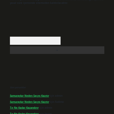
yasal süre içerisinde sitemizden kaldırılacaktır.
Arama
Son yorumlar
Samuraylar Neden Saçını Kazıtır
için
admin
Samuraylar Neden Saçını Kazıtır
için
Fadime
Tır Ne Kadar Kazandırır
için
admin
Tır Ne Kadar Kazandırır
için
Sevim