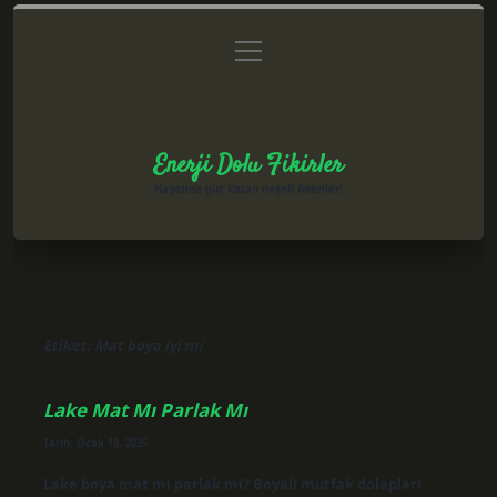
menüyü
Anasayfa
Gizlilik Politikası
Yasal Uyarı
aç
Hakkımızda
Enerji Dolu Fikirler
Hayatına güç katan neşeli öneriler!
Etiket:
Mat boya iyi mi
Lake Mat Mı Parlak Mı
Tarih: Ocak 18, 2025
Lake boya mat mı parlak mı? Boyalı mutfak dolapları