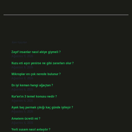
Sidebar
Son Yazılar
Zayıf insanlar nasıl abiye giymeli ?
Ağustos 9, 2026
Kuzu eti aşırı yenirse ne gibi zararları olur ?
Ağustos 8, 2026
Mikroplar en çok nerede bulunur ?
Ağustos 8, 2026
En iyi keman hangi ağaçtan ?
Ağustos 6, 2026
Kur’an’ın 3 temel konusu nedir ?
Ağustos 6, 2026
Ayak baş parmak çıkığı kaç günde iyileşir ?
Ağustos 5, 2026
Amatem ücretli mi ?
Ağustos 4, 2026
Yerli susam nasıl anlaşılır ?