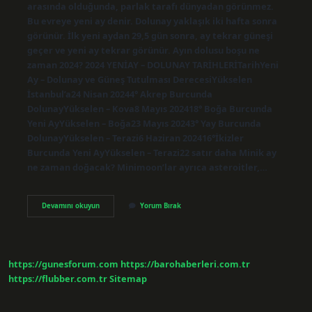
arasında olduğunda, parlak tarafı dünyadan görünmez.
Bu evreye yeni ay denir. Dolunay yaklaşık iki hafta sonra
görünür. İlk yeni aydan 29,5 gün sonra, ay tekrar güneşi
geçer ve yeni ay tekrar görünür. Ayın dolusu boşu ne
zaman 2024? 2024 YENİAY – DOLUNAY TARİHLERİTarihYeni
Ay – Dolunay ve Güneş Tutulması DerecesiYükselen
İstanbul’a24 Nisan 20244° Akrep Burcunda
DolunayYükselen – Kova8 Mayıs 202418° Boğa Burcunda
Yeni AyYükselen – Boğa23 Mayıs 20243° Yay Burcunda
DolunayYükselen – Terazi6 Haziran 202416°İkizler
Burcunda Yeni AyYükselen – Terazi22 satır daha Minik ay
ne zaman doğacak? Minimoon’lar ayrıca asteroitler,…
Ay
Devamını okuyun
Yorum Bırak
Ne
Zaman
Yok
Olacak
https://gunesforum.com
https://barohaberleri.com.tr
https://flubber.com.tr
Sitemap