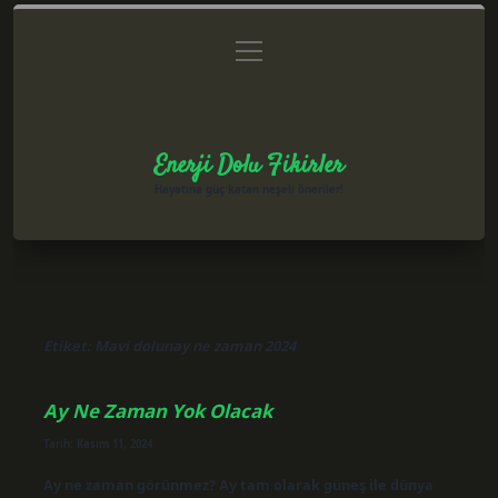
menüyü
Anasayfa
Gizlilik Politikası
Yasal Uyarı
aç
Hakkımızda
Enerji Dolu Fikirler
Hayatına güç katan neşeli öneriler!
Etiket:
Mavi dolunay ne zaman 2024
Ay Ne Zaman Yok Olacak
Tarih: Kasım 11, 2024
Ay ne zaman görünmez? Ay tam olarak güneş ile dünya