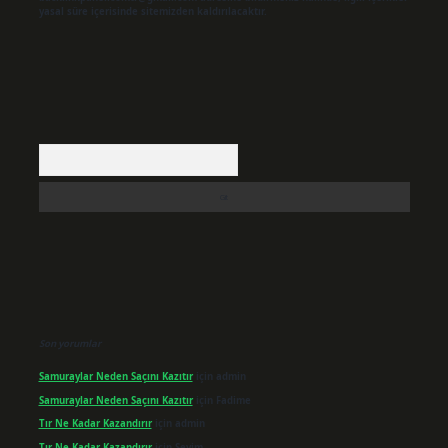
yasal süre içerisinde sitemizden kaldırılacaktır.
Arama
Son yorumlar
Samuraylar Neden Saçını Kazıtır
için
admin
Samuraylar Neden Saçını Kazıtır
için
Fadime
Tır Ne Kadar Kazandırır
için
admin
Tır Ne Kadar Kazandırır
için
Sevim