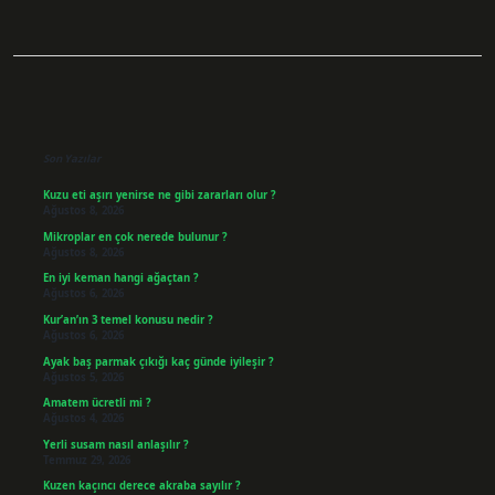
Sidebar
Son Yazılar
Kuzu eti aşırı yenirse ne gibi zararları olur ?
Ağustos 8, 2026
Mikroplar en çok nerede bulunur ?
Ağustos 8, 2026
En iyi keman hangi ağaçtan ?
Ağustos 6, 2026
Kur’an’ın 3 temel konusu nedir ?
Ağustos 6, 2026
Ayak baş parmak çıkığı kaç günde iyileşir ?
Ağustos 5, 2026
Amatem ücretli mi ?
Ağustos 4, 2026
Yerli susam nasıl anlaşılır ?
Temmuz 29, 2026
Kuzen kaçıncı derece akraba sayılır ?