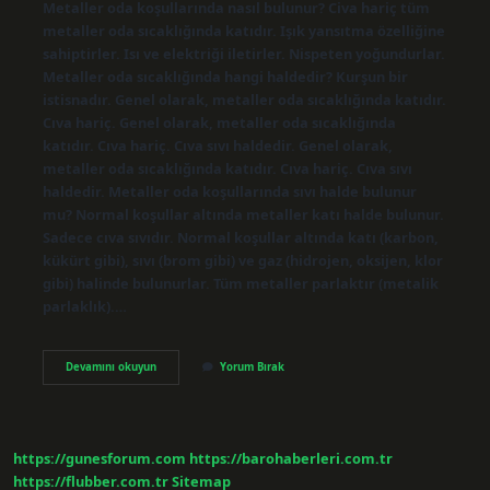
Metaller oda koşullarında nasıl bulunur? Civa hariç tüm
metaller oda sıcaklığında katıdır. Işık yansıtma özelliğine
sahiptirler. Isı ve elektriği iletirler. Nispeten yoğundurlar.
Metaller oda sıcaklığında hangi haldedir? Kurşun bir
istisnadır. Genel olarak, metaller oda sıcaklığında katıdır.
Cıva hariç. Genel olarak, metaller oda sıcaklığında
katıdır. Cıva hariç. Cıva sıvı haldedir. Genel olarak,
metaller oda sıcaklığında katıdır. Cıva hariç. Cıva sıvı
haldedir. Metaller oda koşullarında sıvı halde bulunur
mu? Normal koşullar altında metaller katı halde bulunur.
Sadece cıva sıvıdır. Normal koşullar altında katı (karbon,
kükürt gibi), sıvı (brom gibi) ve gaz (hidrojen, oksijen, klor
gibi) halinde bulunurlar. Tüm metaller parlaktır (metalik
parlaklık).…
Metaller
Devamını okuyun
Yorum Bırak
Oda
Kosullarinda
Hangi
Halde
Bulunur
https://gunesforum.com
https://barohaberleri.com.tr
https://flubber.com.tr
Sitemap