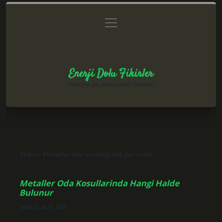
menüyü
Anasayfa
Gizlilik Politikası
Yasal Uyarı
aç
Hakkımızda
Enerji Dolu Fikirler
Hayatına güç katan neşeli öneriler!
Etiket:
Metaller oda sıcaklığında gaz mıdır
Metaller Oda Kosullarinda Hangi Halde
Bulunur
Tarih: Ocak 15, 2025