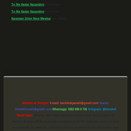
Tır Ne Kadar Kazandırır
için
admin
Tır Ne Kadar Kazandırır
için
Sevim
Karaman Ilinin Neyi Meşhur
için
admin
riş
Reklam ve İletişim:
E-mail:
backlinkpaneli@gmail.com
Teams:
forumhizmeti@gmail.com
Whatsapp: 0262 606 0 726
Telegram: @karabul
Yasal Uyarı:
Sitemiz, 5651 Sayılı Kanun gereğince Bilgi Teknolojileri ve
İletişim Kurumu (BTK) tarafından onaylanmış bir Yer Sağlayıcı olarak hizmet
vermektedir. Bu nedenle, sitedeki içerikleri proaktif olarak denetleme veya