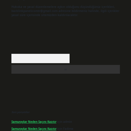
Hukuka ve yasal düzenlemelere aykırı olduğunu düşündüğünüz içerikleri,
backlinkpanelicomtr@gmail.com
adresine bildirmeniz halinde, ilgili içerikler
yasal süre içerisinde sitemizden kaldırılacaktır.
Arama
Son yorumlar
Samuraylar Neden Saçını Kazıtır
için
admin
Samuraylar Neden Saçını Kazıtır
için
Fadime