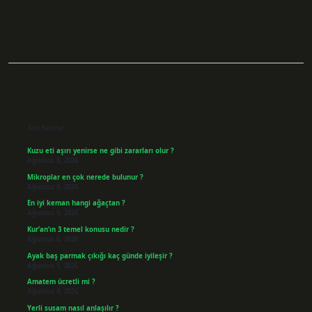
Sidebar
Son Yazılar
Kuzu eti aşırı yenirse ne gibi zararları olur ?
Ağustos 8, 2026
Mikroplar en çok nerede bulunur ?
Ağustos 8, 2026
En iyi keman hangi ağaçtan ?
Ağustos 6, 2026
Kur’an’ın 3 temel konusu nedir ?
Ağustos 6, 2026
Ayak baş parmak çıkığı kaç günde iyileşir ?
Ağustos 5, 2026
Amatem ücretli mi ?
Ağustos 4, 2026
Yerli susam nasıl anlaşılır ?