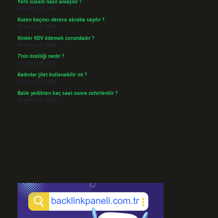
Yerli susam nasıl anlaşılır ?
Temmuz 29, 2026
Kuzen kaçıncı derece akraba sayılır ?
Temmuz 27, 2026
Kimler KDV ödemek zorundadır ?
Temmuz 25, 2026
7’nin özelliği nedir ?
Temmuz 24, 2026
Kadınlar jilet kullanabilir mi ?
Temmuz 23, 2026
Balık yedikten kaç saat sonra zehirlenilir ?
Temmuz 21, 2026