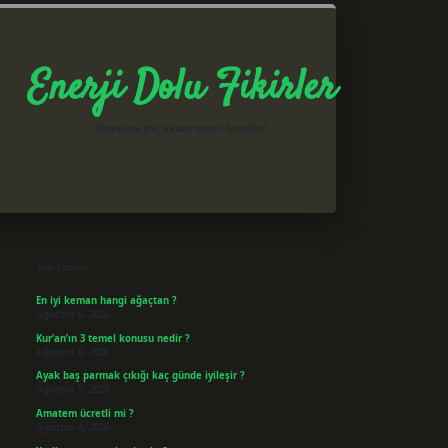
Enerji Dolu Fikirler
Hayatına güç katan neşeli öneriler!
Sidebar
betxper giriş
Son Yazılar
En iyi keman hangi ağaçtan ?
Ağustos 6, 2026
Kur’an’ın 3 temel konusu nedir ?
Ağustos 6, 2026
Ayak baş parmak çıkığı kaç günde iyileşir ?
Ağustos 5, 2026
Amatem ücretli mi ?
Ağustos 4, 2026