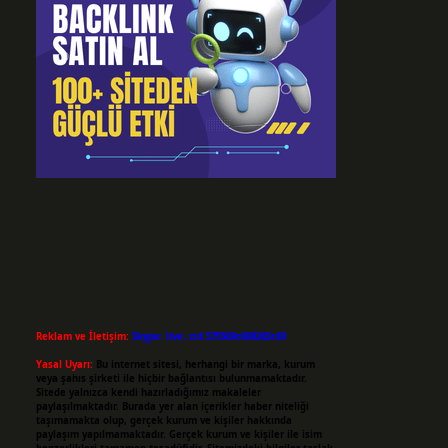
Reklam ve İletişim:
Skype: live:.cid.575569c608265c69
Yasal Uyarı:
Bu internet sitesi, herhangi bir marka, kurum
veya şahıs şirketi ile hiçbir bağlantısı bulunmamaktadır.
Sitede yalnızca kendi hazırladığımız makaleler
paylaşılmaktadır. Burada yer alan içerikler haber niteliği
taşımamakta olup, gerçek kurum ve kişiler hakkında
paylaşım yapılmamaktadır. Gerçek kurum ve kişiler ile isim