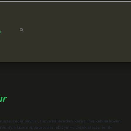
a
ır
urta, çedar peyniri, tuz ve baharatları karıştırma kabına koyun
yardımıyla kızarmış patatesleri ekleyin ve düşük ateşte her iki