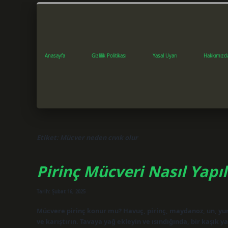
Anasayfa
Gizlilik Politikası
Yasal Uyarı
Hakkımızd
Etiket:
Mücver neden cıvık olur
Pirinç Mücveri Nasıl Yapıl
Tarih: Şubat 16, 2025
Mücvere pirinç konur mu? Havuç, pirinç, maydanoz, un, yum
ve karıştırın. Tavaya yağ ekleyin ve ısındığında, bir kaşık 