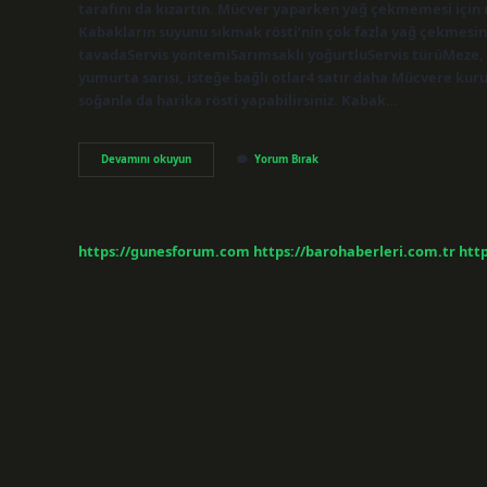
tarafını da kızartın. Mücver yaparken yağ çekmemesi için n
Kabakların suyunu sıkmak rösti’nin çok fazla yağ çekmesi
tavadaServis yöntemiSarımsaklı yoğurtluServis türüMeze, 
yumurta sarısı, isteğe bağlı otlar4 satır daha Mücvere kuru
soğanla da harika rösti yapabilirsiniz. Kabak…
Pirinç
Devamını okuyun
Yorum Bırak
Mücveri
Nasıl
Yapılır
https://gunesforum.com
https://barohaberleri.com.tr
http