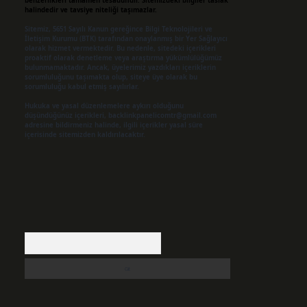
benzerlikleri tamamen tesadüfidir. Sitemizdeki bilgiler taslak
halindedir ve tavsiye niteliği taşımazlar.
Sitemiz, 5651 Sayılı Kanun gereğince Bilgi Teknolojileri ve
İletişim Kurumu (BTK) tarafından onaylanmış bir Yer Sağlayıcı
olarak hizmet vermektedir. Bu nedenle, sitedeki içerikleri
proaktif olarak denetleme veya araştırma yükümlülüğümüz
bulunmamaktadır. Ancak, üyelerimiz yazdıkları içeriklerin
sorumluluğunu taşımakta olup, siteye üye olarak bu
sorumluluğu kabul etmiş sayılırlar.
Hukuka ve yasal düzenlemelere aykırı olduğunu
düşündüğünüz içerikleri,
backlinkpanelicomtr@gmail.com
adresine bildirmeniz halinde, ilgili içerikler yasal süre
içerisinde sitemizden kaldırılacaktır.
Arama