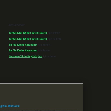
Son yorumlar
Samuraylar Neden Saçını Kazıtır
için
admin
Samuraylar Neden Saçını Kazıtır
için
Fadime
Tır Ne Kadar Kazandırır
için
admin
Tır Ne Kadar Kazandırır
için
Sevim
Karaman Ilinin Neyi Meşhur
için
admin
egram: @karabul