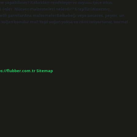
e yapabilirim? Kabakları rendeleyin ve suyunu iyice sıkın.
ni önler. Mücver malzemeleri nelerdir? KrepTürüKızarmış,
etli garnitürAna malzemelerBalkabağı veya patates, peynir, un,
 soğan konulur mu? Yeşil soğan yoksa ve rösti istiyorsanız, normal
s://flubber.com.tr
Sitemap