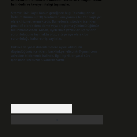
benzerlikleri tamamen tesadüfidir. Sitemizdeki bilgiler taslak
halindedir ve tavsiye niteliği taşımazlar.
Sitemiz, 5651 Sayılı Kanun gereğince Bilgi Teknolojileri ve
İletişim Kurumu (BTK) tarafından onaylanmış bir Yer Sağlayıcı
olarak hizmet vermektedir. Bu nedenle, sitedeki içerikleri
proaktif olarak denetleme veya araştırma yükümlülüğümüz
bulunmamaktadır. Ancak, üyelerimiz yazdıkları içeriklerin
sorumluluğunu taşımakta olup, siteye üye olarak bu
sorumluluğu kabul etmiş sayılırlar.
Hukuka ve yasal düzenlemelere aykırı olduğunu
düşündüğünüz içerikleri,
backlinkpanelicomtr@gmail.com
adresine bildirmeniz halinde, ilgili içerikler yasal süre
içerisinde sitemizden kaldırılacaktır.
Arama