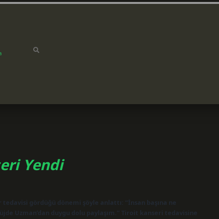
a
ri Yendi
tedavisi gördüğü dönemi şöyle anlattı: “İnsan başına ne
üjde Uzman’dan duygu dolu paylaşım.” Tiroit kanseri tedavisine