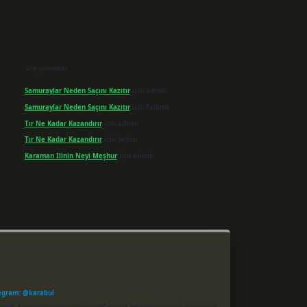
Son yorumlar
Samuraylar Neden Saçını Kazıtır
için
admin
Samuraylar Neden Saçını Kazıtır
için
Fadime
Tır Ne Kadar Kazandırır
için
admin
Tır Ne Kadar Kazandırır
için
Sevim
Karaman Ilinin Neyi Meşhur
için
admin
egram: @karabul