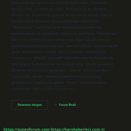
kelimesinden gelen minnettar) Şükreden, teşekkür
borçlu olan, minnettar olan. Müteşekkir ne demek
örnek? Bir durum karşısında birine karşı ahlaki olarak
borçlu olma durumu, minnettarlığın anlamıdır.
“Minnettar” kelimesi hem minnettarlık hem de
memnuniyet ve teşekkür anlamına gelirken, “minnettar”
kelimesi aslında bu durumlar için diğer tarafa borçlu
olma hissini tanımladığı için “borçlu olmak” anlamına da
gelir. Müteşekkir olmak nasıl kullanılır? Genellikle
“minnettar olmak, kalmak” biçimlerinde kullanılsa da,
tek başına kullanılması daha doğrudur. thank grateful.
Dilimize Arapçadan gelmiştir. “thank” kelimesinden
türemiştir, bu da “memnuniyet ve minnettarlığı
göstermek” anlamına gelen “thank” kelimesinden
türemiştir. Müteşekkir olmak mı…
Müteşekkir
Devamını okuyun
Yorum Bırak
Olmak
Ne
Anlama
Gelir
https://gunesforum.com
https://barohaberleri.com.tr