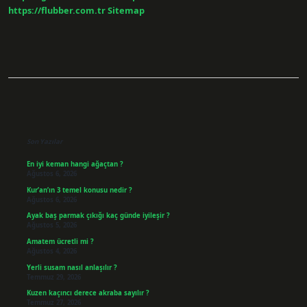
https://flubber.com.tr
Sitemap
Sidebar
Son Yazılar
En iyi keman hangi ağaçtan ?
Ağustos 6, 2026
Kur’an’ın 3 temel konusu nedir ?
Ağustos 6, 2026
Ayak baş parmak çıkığı kaç günde iyileşir ?
Ağustos 5, 2026
Amatem ücretli mi ?
Ağustos 4, 2026
Yerli susam nasıl anlaşılır ?
Temmuz 29, 2026
Kuzen kaçıncı derece akraba sayılır ?
Temmuz 27, 2026