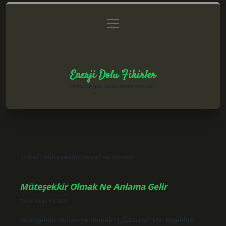
menüyü
Anasayfa
Gizlilik Politikası
Yasal Uyarı
aç
Hakkımızda
Enerji Dolu Fikirler
Hayatına güç katan neşeli öneriler!
Etiket:
Müteşekkir hayat ne demek
Müteşekkir Olmak Ne Anlama Gelir
Tarih: Ocak 16, 2025
Müteşekkir oldum ne demek? (ﻣﺘﺸﻜّﺮ) sıf. (Ar. teşekkur