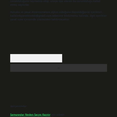
sorumluluğunu taşımakta olup, siteye üye olarak bu sorumluluğu kabul
etmiş sayılırlar.
Hukuka ve yasal düzenlemelere aykırı olduğunu düşündüğünüz içerikleri,
backlinkpanelicomtr@gmail.com
adresine bildirmeniz halinde, ilgili içerikler
yasal süre içerisinde sitemizden kaldırılacaktır.
Arama
Son yorumlar
Samuraylar Neden Saçını Kazıtır
için
admin