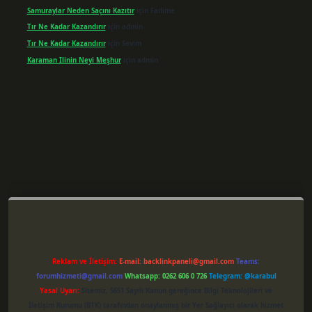
Samuraylar Neden Saçını Kazıtır
için
Fadime
Tır Ne Kadar Kazandırır
için
admin
Tır Ne Kadar Kazandırır
için
Sevim
Karaman Ilinin Neyi Meşhur
için
admin
er giriş
Reklam ve İletişim:
E-mail:
backlinkpaneli@gmail.com
Teams:
forumhizmeti@gmail.com
Whatsapp: 0262 606 0 726
Telegram: @karabul
Yasal Uyarı:
Sitemiz, 5651 Sayılı Kanun gereğince Bilgi Teknolojileri ve
İletişim Kurumu (BTK) tarafından onaylanmış bir Yer Sağlayıcı olarak hizmet