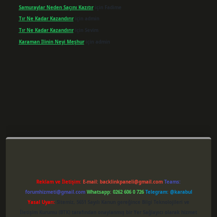
Samuraylar Neden Saçını Kazıtır
için
Fadime
Tır Ne Kadar Kazandırır
için
admin
Tır Ne Kadar Kazandırır
için
Sevim
Karaman Ilinin Neyi Meşhur
için
admin
er giriş
Reklam ve İletişim:
E-mail:
backlinkpaneli@gmail.com
Teams:
forumhizmeti@gmail.com
Whatsapp: 0262 606 0 726
Telegram: @karabul
Yasal Uyarı:
Sitemiz, 5651 Sayılı Kanun gereğince Bilgi Teknolojileri ve
İletişim Kurumu (BTK) tarafından onaylanmış bir Yer Sağlayıcı olarak hizmet