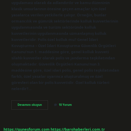
uygulaması olarak da adlandırılır ve kamu düzeninin
klasik unsurlarının ötesine geçen amaçlar için özel
yasalarca verilen yetkilerle çalışır. Örneğin, bunlar
ormancılık ve gümrük sektörlerinde kolluk kuvvetlerinin
uygulanmasında ve turizm sektöründe kolluk
kuvvetlerinin uygulanmasında uzmanlaşmış kolluk
kuvvetleridir. Polis özel kolluk mu? Genel İdari
Kovuşturma – Özel İdari Kovuşturma Güvenlik Örgütleri
Kanunu’nun 1. maddesine göre, genel kolluk kuvveti
silahlı kuvvetler olarak polis ve jandarma teşkilatından
oluşmaktadır. Güvenlik Örgütleri Kanunu’nun 3.
maddesine göre, özel idari polis, genel polis teşkilatından
farklı, özel yasalar uyarınca oluşturulmuş ve özel
görevleri olan bir polis kuvvetidir. Özel kolluk türleri
nelerdir?…
Polis
Devamını okuyun
10 Yorum
Özel
Idari
Kolluk
Mudur
https://gunesforum.com
https://barohaberleri.com.tr