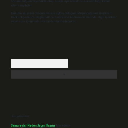
sorumluluğunu taşımakta olup, siteye üye olarak bu sorumluluğu kabul
etmiş sayılırlar.
Hukuka ve yasal düzenlemelere aykırı olduğunu düşündüğünüz içerikleri,
backlinkpanelicomtr@gmail.com
adresine bildirmeniz halinde, ilgili içerikler
yasal süre içerisinde sitemizden kaldırılacaktır.
Arama
Son yorumlar
Samuraylar Neden Saçını Kazıtır
için
admin