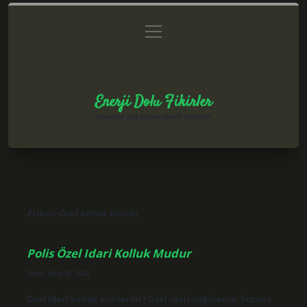
menüyü
Anasayfa
Gizlilik Politikası
Yasal Uyarı
aç
Hakkımızda
Enerji Dolu Fikirler
Hayatına güç katan neşeli öneriler!
Etiket:
Özel kolluk kimdir
Polis Özel Idari Kolluk Mudur
Tarih: Eylül 30, 2024
Özel idari kolluk kimlerdir? Özel idari uygulama, hizmet