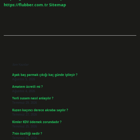
https://flubber.com.tr
Sitemap
Sidebar
Son Yazılar
Ayak baş parmak çıkığı kaç günde iyileşir ?
Ağustos 5, 2026
Amatem ücretli mi ?
Ağustos 4, 2026
Yerli susam nasıl anlaşılır ?
Temmuz 29, 2026
Kuzen kaçıncı derece akraba sayılır ?
Temmuz 27, 2026
Kimler KDV ödemek zorundadır ?
Temmuz 25, 2026
7’nin özelliği nedir ?
Temmuz 24, 2026