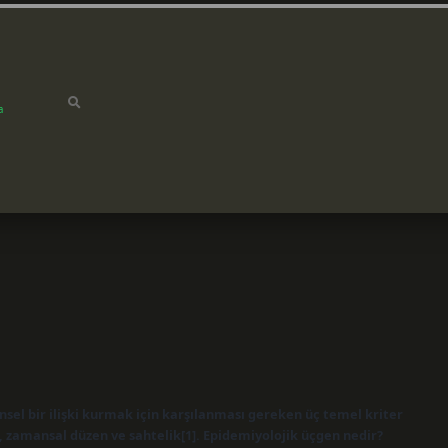
a
nsel bir ilişki kurmak için karşılanması gereken üç temel kriter
on, zamansal düzen ve sahtelik[1]. Epidemiyolojik üçgen nedir?