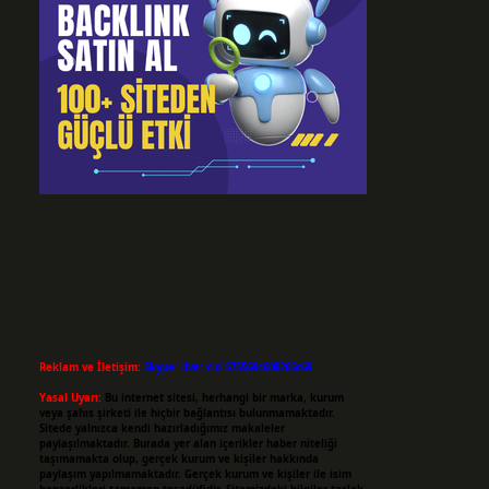
Reklam ve İletişim:
Skype: live:.cid.575569c608265c69
Yasal Uyarı:
Bu internet sitesi, herhangi bir marka, kurum
veya şahıs şirketi ile hiçbir bağlantısı bulunmamaktadır.
Sitede yalnızca kendi hazırladığımız makaleler
paylaşılmaktadır. Burada yer alan içerikler haber niteliği
taşımamakta olup, gerçek kurum ve kişiler hakkında
paylaşım yapılmamaktadır. Gerçek kurum ve kişiler ile isim