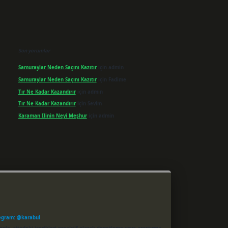
Son yorumlar
Samuraylar Neden Saçını Kazıtır
için
admin
Samuraylar Neden Saçını Kazıtır
için
Fadime
Tır Ne Kadar Kazandırır
için
admin
Tır Ne Kadar Kazandırır
için
Sevim
Karaman Ilinin Neyi Meşhur
için
admin
egram: @karabul