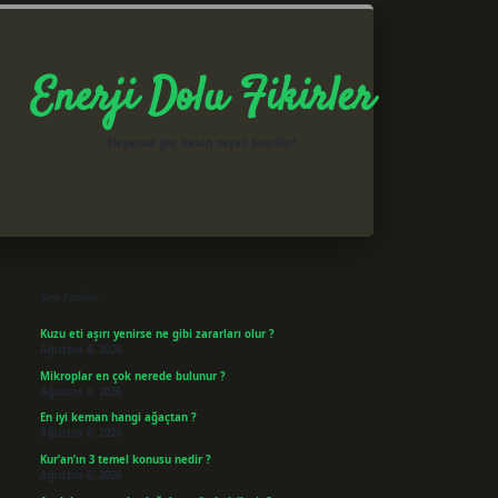
Enerji Dolu Fikirler
Hayatına güç katan neşeli öneriler!
Sidebar
betxper giriş
Son Yazılar
Kuzu eti aşırı yenirse ne gibi zararları olur ?
Ağustos 8, 2026
Mikroplar en çok nerede bulunur ?
Ağustos 8, 2026
En iyi keman hangi ağaçtan ?
Ağustos 6, 2026
Kur’an’ın 3 temel konusu nedir ?
Ağustos 6, 2026