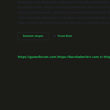
Kızamığa karşı bağışıklık, daha önce hastalığa yakalanmı
kaynaklanabilir. Yaygın olarak kullanılan bir diğer model o
ortaya çıkışını konak, patojen ve çevresel faktörlerin bir 
önce hastalığa yakalanmış olmaktan veya hastalığa karşı a
diğer model olan epidemiyolojik üçlü (veya epidemiyolojik 
Hill
Devamını okuyun
Yorum Bırak
Kriterleri
Nelerdir
https://gunesforum.com
https://barohaberleri.com.tr
http