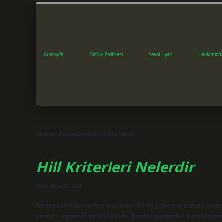
Anasayfa
Gizlilik Politikası
Yasal Uyarı
Hakkımızd
Etiket:
Prevalans formülü nedir
Hill Kriterleri Nelerdir
Tarih: Ekim 26, 2024
Nedensellik kriterleri nelerdir? İki değişken arasında nede
vardır – egzersiz ve kilo kaybı. Bunlar şunlardır: korelasy