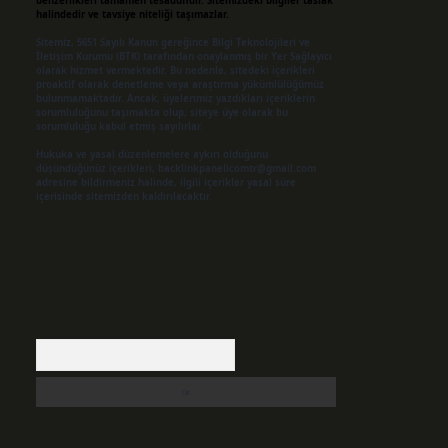
benzerlikleri tamamen tesadüfidir. Sitemizdeki bilgiler taslak
halindedir ve tavsiye niteliği taşımazlar.
Sitemiz, 5651 Sayılı Kanun gereğince Bilgi Teknolojileri ve
İletişim Kurumu (BTK) tarafından onaylanmış bir Yer Sağlayıcı
olarak hizmet vermektedir. Bu nedenle, sitedeki içerikleri
proaktif olarak denetleme veya araştırma yükümlülüğümüz
bulunmamaktadır. Ancak, üyelerimiz yazdıkları içeriklerin
sorumluluğunu taşımakta olup, siteye üye olarak bu
sorumluluğu kabul etmiş sayılırlar.
Hukuka ve yasal düzenlemelere aykırı olduğunu
düşündüğünüz içerikleri,
backlinkpanelicomtr@gmail.com
adresine bildirmeniz halinde, ilgili içerikler yasal süre
içerisinde sitemizden kaldırılacaktır.
Arama