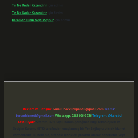
Tır Ne Kadar Kazandırır
için
admin
Tır Ne Kadar Kazandırır
için
Sevim
Karaman Ilinin Neyi Meşhur
için
admin
per giriş
Reklam ve İletişim:
E-mail:
backlinkpaneli@gmail.com
Teams:
forumhizmeti@gmail.com
Whatsapp: 0262 606 0 726
Telegram: @karabul
Yasal Uyarı:
Sitemiz, 5651 Sayılı Kanun gereğince Bilgi Teknolojileri ve
İletişim Kurumu (BTK) tarafından onaylanmış bir Yer Sağlayıcı olarak hizmet
vermektedir. Bu nedenle, sitedeki içerikleri proaktif olarak denetleme veya