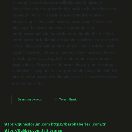
Hashtag İşareti Oluşturma 🖥 Windows bilgisayar
klavyesinde hashtag sembolü olarak da bilinen hashtag
işareti (#), Alt gr + 3 tuşlarına aynı anda basılarak
oluşturulur. F klavyede hashtag nasıl yapılır? Ancak bu,
bilgisayar klavyesindeki hashtag sembol tuş
kombinasyonunu kullanarak mümkündür. Bu, Alt Gr+3
kombinasyonu kullanılarak yapılır. Hashtag karakterleri
F ve Q, klavyede aynı şekilde oluşturulur. Hashtag nasıl
yazılır? Hashtag (okunuşu: heşteg) veya hashtag, birçok
mikroblog ve sosyal ağda bir kelimenin veya ifadenin
başına diyez (#) işareti eklenerek oluşturulur. Hashtag
symbol nasıl yapılır? Hashtag sembolü klavyedeki belirli
bir tuş kombinasyonu kullanılarak girilir. Mac’te hashtag
sembolünü Shift…
Hashtag
Devamını okuyun
Yorum Bırak
Işareti
Klavyede
Nasıl
Yapılır
https://gunesforum.com
https://barohaberleri.com.tr
https://flubber.com.tr
Sitemap