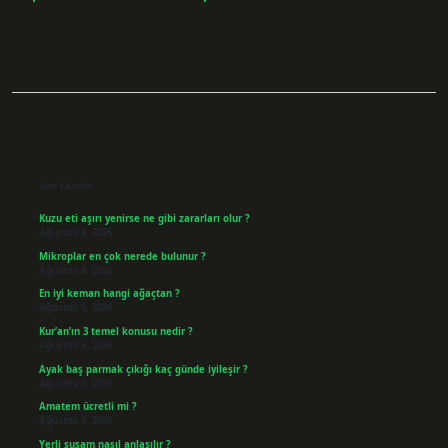
Sidebar
Son Yazılar
Kuzu eti aşırı yenirse ne gibi zararları olur ?
Ağustos 8, 2026
Mikroplar en çok nerede bulunur ?
Ağustos 8, 2026
En iyi keman hangi ağaçtan ?
Ağustos 6, 2026
Kur’an’ın 3 temel konusu nedir ?
Ağustos 6, 2026
Ayak baş parmak çıkığı kaç günde iyileşir ?
Ağustos 5, 2026
Amatem ücretli mi ?
Ağustos 4, 2026
Yerli susam nasıl anlaşılır ?