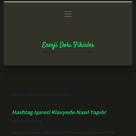
menüyü
Anasayfa
Gizlilik Politikası
Yasal Uyarı
aç
Hakkımızda
Enerji Dolu Fikirler
Hayatına güç katan neşeli öneriler!
Etiket:
Q klavyede nasıl yapılır
Hashtag Işareti Klavyede Nasıl Yapılır
Tarih: Kasım 22, 2024
Hashtag hangi tuşla yapılır? Windows Bilgisayarlarda