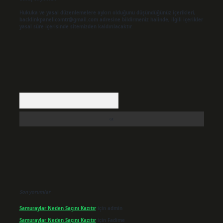
Hukuka ve yasal düzenlemelere aykırı olduğunu düşündüğünüz içerikleri,
backlinkpanelicomtr@gmail.com
adresine bildirmeniz halinde, ilgili içerikler
yasal süre içerisinde sitemizden kaldırılacaktır.
Arama
Son yorumlar
Samuraylar Neden Saçını Kazıtır
için
admin
Samuraylar Neden Saçını Kazıtır
için
Fadime