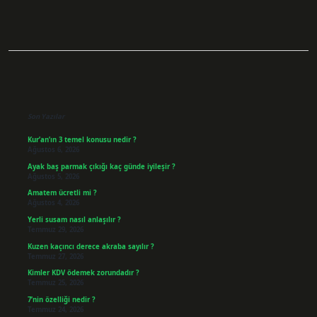
Sidebar
Son Yazılar
Kur’an’ın 3 temel konusu nedir ?
Ağustos 6, 2026
Ayak baş parmak çıkığı kaç günde iyileşir ?
Ağustos 5, 2026
Amatem ücretli mi ?
Ağustos 4, 2026
Yerli susam nasıl anlaşılır ?
Temmuz 29, 2026
Kuzen kaçıncı derece akraba sayılır ?
Temmuz 27, 2026
Kimler KDV ödemek zorundadır ?
Temmuz 25, 2026
7’nin özelliği nedir ?
Temmuz 24, 2026