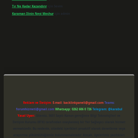
Tır Ne Kadar Kazandırır
için
Sevim
Karaman Ilinin Neyi Meşhur
için
admin
per giriş
Reklam ve İletişim:
E-mail:
backlinkpaneli@gmail.com
Teams:
forumhizmeti@gmail.com
Whatsapp: 0262 606 0 726
Telegram: @karabul
Yasal Uyarı:
Sitemiz, 5651 Sayılı Kanun gereğince Bilgi Teknolojileri ve
İletişim Kurumu (BTK) tarafından onaylanmış bir Yer Sağlayıcı olarak hizmet
vermektedir. Bu nedenle, sitedeki içerikleri proaktif olarak denetleme veya
araştırma yükümlülüğümüz bulunmamaktadır. Ancak, üyelerimiz yazdıkları