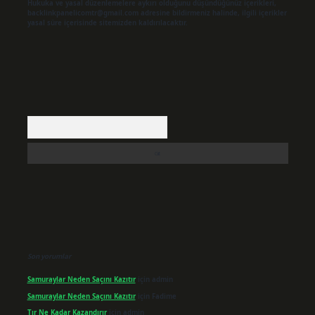
Hukuka ve yasal düzenlemelere aykırı olduğunu düşündüğünüz içerikleri,
backlinkpanelicomtr@gmail.com
adresine bildirmeniz halinde, ilgili içerikler
yasal süre içerisinde sitemizden kaldırılacaktır.
Arama
Son yorumlar
Samuraylar Neden Saçını Kazıtır
için
admin
Samuraylar Neden Saçını Kazıtır
için
Fadime
Tır Ne Kadar Kazandırır
için
admin