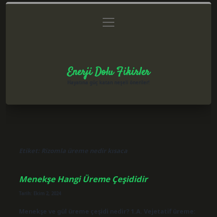
menüyü
Anasayfa
Gizlilik Politikası
Yasal Uyarı
aç
Hakkımızda
Enerji Dolu Fikirler
Hayatına güç katan neşeli öneriler!
Etiket:
Rizomla üreme nedir kısaca
Menekşe Hangi Üreme Çeşididir
Tarih: Ekim 2, 2024
Menekşe ve gül üreme çeşidi nedir? 1.A. Vejetatif üreme: