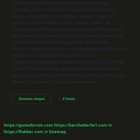
Söğüt, kavak, ıhlamur gibi ağaçların yanı sıra gül,
menekşe gibi çiçekler de dal ve yaprak kısımlarıyla
çoğalır. Vejetatif üreme çeşitleri nelerdir? Vejetatif
çoğaltım birçok bölüme ayrılır. Bunlar; Yumru ile
çoğaltım, Rizom ile çoğaltım, Sürüngen gövde, Soğan ile
bitki üretimi, Çeliklerle çoğaltım, Daldırma yöntemi ile
çoğaltım, Doku kültürü ile çoğaltım, Aşılama ile
çoğaltım. Vejetatif çoğaltım – WikipediaWikipedia › Wiki ›
Vegetative_propagationWikipedia › Wiki ›
Vegetative_propagation Çelikle üreme hangi bitkilerde
görülür? Çeliklerle doğrudan çoğaltılabilen türler: incir,
nar, ayva, çay, fındık, zeytin ve dut, neredeyse tüm şarap
türleri ve çeşitleri ve birçok üzüm benzeri…
Menekşe
Devamını okuyun
8 Yorum
Hangi
Üreme
Çeşididir
https://gunesforum.com
https://barohaberleri.com.tr
https://flubber.com.tr
Sitemap