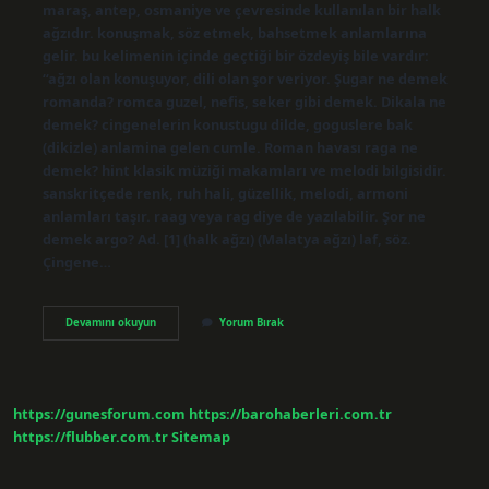
maraş, antep, osmaniye ve çevresinde kullanılan bir halk
ağzıdır. konuşmak, söz etmek, bahsetmek anlamlarına
gelir. bu kelimenin içinde geçtiği bir özdeyiş bile vardır:
“ağzı olan konuşuyor, dili olan şor veriyor. Şugar ne demek
romanda? romca guzel, nefis, seker gibi demek. Dikala ne
demek? cingenelerin konustugu dilde, goguslere bak
(dikizle) anlamina gelen cumle. Roman havası raga ne
demek? hint klasik müziği makamları ve melodi bilgisidir.
sanskritçede renk, ruh hali, güzellik, melodi, armoni
anlamları taşır. raag veya rag diye de yazılabilir. Şor ne
demek argo? Ad. [1] (halk ağzı) (Malatya ağzı) laf, söz.
Çingene…
Ranga
Devamını okuyun
Yorum Bırak
Ne
Demek
https://gunesforum.com
https://barohaberleri.com.tr
https://flubber.com.tr
Sitemap