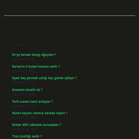
Sidebar
Son Yazılar
En iyi keman hangi ağaçtan ?
Ağustos 6, 2026
Kur’an’ın 3 temel konusu nedir ?
Ağustos 6, 2026
Ayak baş parmak çıkığı kaç günde iyileşir ?
Ağustos 5, 2026
Amatem ücretli mi ?
Ağustos 4, 2026
Yerli susam nasıl anlaşılır ?
Temmuz 29, 2026
Kuzen kaçıncı derece akraba sayılır ?
Temmuz 27, 2026
Kimler KDV ödemek zorundadır ?
Temmuz 25, 2026
7’nin özelliği nedir ?