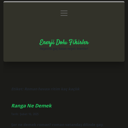
menüyü
Anasayfa
Gizlilik Politikası
Yasal Uyarı
aç
Hakkımızda
Enerji Dolu Fikirler
Hayatına güç katan neşeli öneriler!
Etiket:
Roman havası ritim kaç kaçlık
Ranga Ne Demek
Tarih: Şubat 16, 2025
Şor ne demek roman? roman vatandaş dilinde gay.