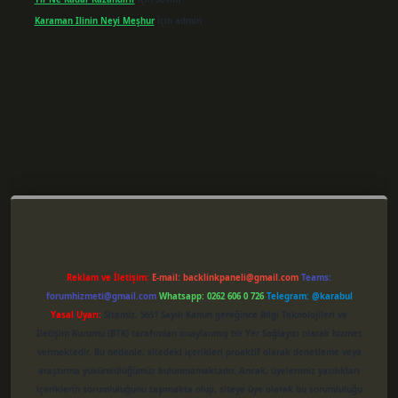
Karaman Ilinin Neyi Meşhur
için
admin
Reklam ve İletişim:
E-mail:
backlinkpaneli@gmail.com
Teams:
forumhizmeti@gmail.com
Whatsapp: 0262 606 0 726
Telegram: @karabul
Yasal Uyarı:
Sitemiz, 5651 Sayılı Kanun gereğince Bilgi Teknolojileri ve
İletişim Kurumu (BTK) tarafından onaylanmış bir Yer Sağlayıcı olarak hizmet
vermektedir. Bu nedenle, sitedeki içerikleri proaktif olarak denetleme veya
araştırma yükümlülüğümüz bulunmamaktadır. Ancak, üyelerimiz yazdıkları
içeriklerin sorumluluğunu taşımakta olup, siteye üye olarak bu sorumluluğu