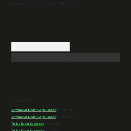
yasal süre içerisinde sitemizden kaldırılacaktır.
Arama
Son yorumlar
Samuraylar Neden Saçını Kazıtır
için
admin
Samuraylar Neden Saçını Kazıtır
için
Fadime
Tır Ne Kadar Kazandırır
için
admin
Tır Ne Kadar Kazandırır
için
Sevim