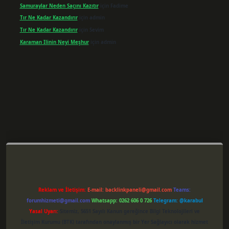
Samuraylar Neden Saçını Kazıtır
için
Fadime
Tır Ne Kadar Kazandırır
için
admin
Tır Ne Kadar Kazandırır
için
Sevim
Karaman Ilinin Neyi Meşhur
için
admin
per giriş
Reklam ve İletişim:
E-mail:
backlinkpaneli@gmail.com
Teams:
forumhizmeti@gmail.com
Whatsapp: 0262 606 0 726
Telegram: @karabul
Yasal Uyarı:
Sitemiz, 5651 Sayılı Kanun gereğince Bilgi Teknolojileri ve
İletişim Kurumu (BTK) tarafından onaylanmış bir Yer Sağlayıcı olarak hizmet