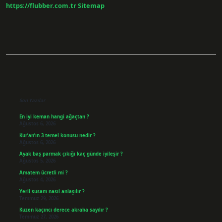
Gelir
https://flubber.com.tr
Sitemap
Sidebar
Son Yazılar
En iyi keman hangi ağaçtan ?
Ağustos 6, 2026
Kur’an’ın 3 temel konusu nedir ?
Ağustos 6, 2026
Ayak baş parmak çıkığı kaç günde iyileşir ?
Ağustos 5, 2026
Amatem ücretli mi ?
Ağustos 4, 2026
Yerli susam nasıl anlaşılır ?
Temmuz 29, 2026
Kuzen kaçıncı derece akraba sayılır ?
Temmuz 27, 2026