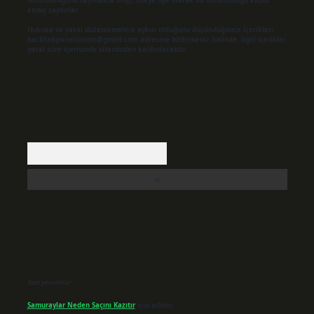
sorumluluğunu taşımakta olup, siteye üye olarak bu sorumluluğu kabul
etmiş sayılırlar.
Hukuka ve yasal düzenlemelere aykırı olduğunu düşündüğünüz içerikleri,
backlinkpanelicomtr@gmail.com
adresine bildirmeniz halinde, ilgili içerikler
yasal süre içerisinde sitemizden kaldırılacaktır.
Arama
Son yorumlar
Samuraylar Neden Saçını Kazıtır
için
admin