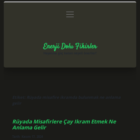
menüyü
Anasayfa
Gizlilik Politikası
Yasal Uyarı
aç
Hakkımızda
Enerji Dolu Fikirler
Hayatına güç katan neşeli öneriler!
Etiket:
Rüyada misafire ikramda bulunmak ne anlama
gelir
Rüyada Misafirlere Çay Ikram Etmek Ne
Anlama Gelir
Tarih: Kasım 17, 2024