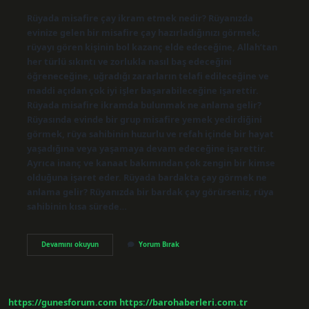
Rüyada misafire çay ikram etmek nedir? Rüyanızda
evinize gelen bir misafire çay hazırladığınızı görmek;
rüyayı gören kişinin bol kazanç elde edeceğine, Allah’tan
her türlü sıkıntı ve zorlukla nasıl baş edeceğini
öğreneceğine, uğradığı zararların telafi edileceğine ve
maddi açıdan çok iyi işler başarabileceğine işarettir.
Rüyada misafire ikramda bulunmak ne anlama gelir?
Rüyasında evinde bir grup misafire yemek yedirdiğini
görmek, rüya sahibinin huzurlu ve refah içinde bir hayat
yaşadığına veya yaşamaya devam edeceğine işarettir.
Ayrıca inanç ve kanaat bakımından çok zengin bir kimse
olduğuna işaret eder. Rüyada bardakta çay görmek ne
anlama gelir? Rüyanızda bir bardak çay görürseniz, rüya
sahibinin kısa sürede…
Rüyada
Devamını okuyun
Yorum Bırak
Misafirlere
Çay
Ikram
Etmek
Ne
https://gunesforum.com
https://barohaberleri.com.tr
Anlama