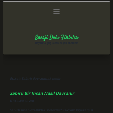
menüyü
Anasayfa
Gizlilik Politikası
Yasal Uyarı
aç
Hakkımızda
Enerji Dolu Fikirler
Hayatına güç katan neşeli öneriler!
Etiket:
Sabırlı davranmak nedir
Sabırlı Bir Insan Nasıl Davranır
Tarih: Şubat 17, 2025
Sabırlı insan özellikleri nelerdir? Kavram hiyerarşisi.