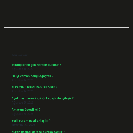
Sidebar
Son Yazılar
Mikroplar en çok nerede bulunur ?
Ağustos 8, 2026
En iyi keman hangi ağaçtan ?
Ağustos 6, 2026
Kur’an’ın 3 temel konusu nedir ?
Ağustos 6, 2026
Ayak baş parmak çıkığı kaç günde iyileşir ?
Ağustos 5, 2026
Amatem ücretli mi ?
Ağustos 4, 2026
Yerli susam nasıl anlaşılır ?
Temmuz 29, 2026
Kuzen kaçıncı derece akraba sayılır ?