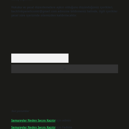
Hukuka ve yasal düzenlemelere aykırı olduğunu düşündüğünüz içerikleri,
backlinkpanelicomtr@gmail.com
adresine bildirmeniz halinde, ilgili içerikler
yasal süre içerisinde sitemizden kaldırılacaktır.
Arama
Son yorumlar
Samuraylar Neden Saçını Kazıtır
için
admin
Samuraylar Neden Saçını Kazıtır
için
Fadime