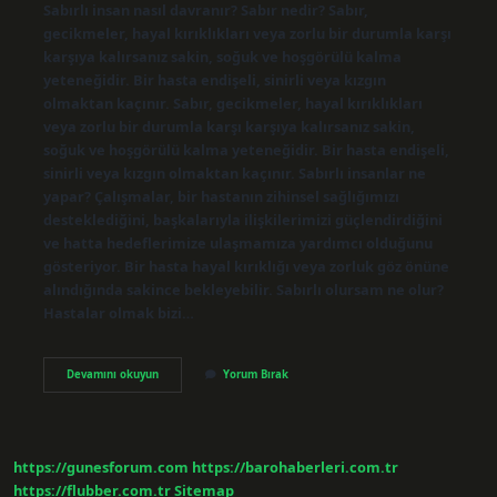
Sabırlı insan nasıl davranır? Sabır nedir? Sabır,
gecikmeler, hayal kırıklıkları veya zorlu bir durumla karşı
karşıya kalırsanız sakin, soğuk ve hoşgörülü kalma
yeteneğidir. Bir hasta endişeli, sinirli veya kızgın
olmaktan kaçınır. Sabır, gecikmeler, hayal kırıklıkları
veya zorlu bir durumla karşı karşıya kalırsanız sakin,
soğuk ve hoşgörülü kalma yeteneğidir. Bir hasta endişeli,
sinirli veya kızgın olmaktan kaçınır. Sabırlı insanlar ne
yapar? Çalışmalar, bir hastanın zihinsel sağlığımızı
desteklediğini, başkalarıyla ilişkilerimizi güçlendirdiğini
ve hatta hedeflerimize ulaşmamıza yardımcı olduğunu
gösteriyor. Bir hasta hayal kırıklığı veya zorluk göz önüne
alındığında sakince bekleyebilir. Sabırlı olursam ne olur?
Hastalar olmak bizi…
Sabırlı
Devamını okuyun
Yorum Bırak
Bir
Insan
Nasıl
Davranır
https://gunesforum.com
https://barohaberleri.com.tr
https://flubber.com.tr
Sitemap