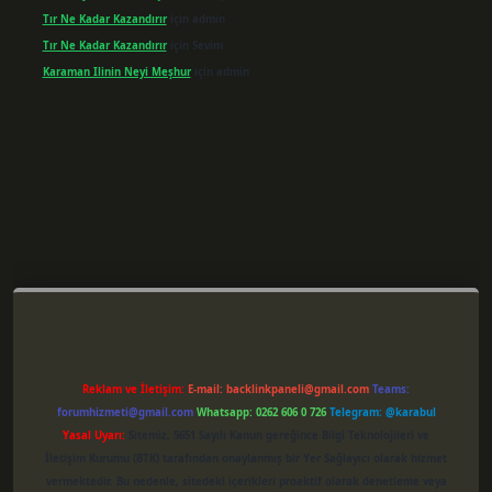
Tır Ne Kadar Kazandırır
için
admin
Tır Ne Kadar Kazandırır
için
Sevim
Karaman Ilinin Neyi Meşhur
için
admin
per giriş
Reklam ve İletişim:
E-mail:
backlinkpaneli@gmail.com
Teams:
forumhizmeti@gmail.com
Whatsapp: 0262 606 0 726
Telegram: @karabul
Yasal Uyarı:
Sitemiz, 5651 Sayılı Kanun gereğince Bilgi Teknolojileri ve
İletişim Kurumu (BTK) tarafından onaylanmış bir Yer Sağlayıcı olarak hizmet
vermektedir. Bu nedenle, sitedeki içerikleri proaktif olarak denetleme veya