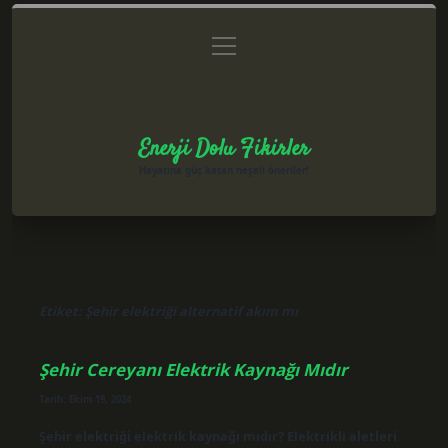
menüyü
Anasayfa
Gizlilik Politikası
Yasal Uyarı
aç
Hakkımızda
Enerji Dolu Fikirler
Hayatına güç katan neşeli öneriler!
Etiket:
Şehir elektriği alternatif akım mı
Şehir Cereyanı Elektrik Kaynağı Mıdır
Tarih: Ekim 19, 2024
Şehir elektriği elektrik kaynağı mıdır? Elektrikli aletleri