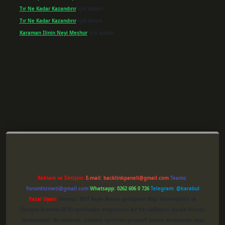
Tır Ne Kadar Kazandırır
için
admin
Tır Ne Kadar Kazandırır
için
Sevim
Karaman Ilinin Neyi Meşhur
için
admin
er giriş
Reklam ve İletişim:
E-mail:
backlinkpaneli@gmail.com
Teams:
forumhizmeti@gmail.com
Whatsapp: 0262 606 0 726
Telegram: @karabul
Yasal Uyarı:
Sitemiz, 5651 Sayılı Kanun gereğince Bilgi Teknolojileri ve
İletişim Kurumu (BTK) tarafından onaylanmış bir Yer Sağlayıcı olarak hizmet
vermektedir. Bu nedenle, sitedeki içerikleri proaktif olarak denetleme veya