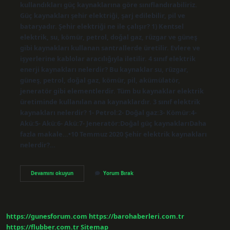
kullandıkları güç kaynaklarına göre sınıflandırabiliriz.
Güç kaynakları şehir elektriği, şarj edilebilir, pil ve
bataryadır. Şehir elektriği ne ile çalışır? 1) Kentsel
elektrik, su, kömür, petrol, doğal gaz, rüzgar ve güneş
gibi kaynakları kullanan santrallerde üretilir. Evlere ve
işyerlerine kablolar aracılığıyla iletilir. 4 sınıf elektrik
enerji kaynakları nelerdir? Bu kaynaklar su, rüzgar,
güneş, petrol, doğal gaz, kömür, pil, akümülatör,
jeneratör gibi elementlerdir. Tüm bu kaynaklar elektrik
üretiminde kullanılan ana kaynaklardır. 3 sınıf elektrik
kaynakları nelerdir? 1- Petrol:2- Doğal gaz:3- Kömür:4-
Akü:5- Akü:6- Akü:7- Jeneratör:Doğal güç kaynaklarıDaha
fazla makale…•10 Temmuz 2020 Şehir elektrik kaynakları
nelerdir?…
Şehir
Devamını okuyun
Yorum Bırak
Cereyanı
Elektrik
Kaynağı
Mıdır
https://gunesforum.com
https://barohaberleri.com.tr
https://flubber.com.tr
Sitemap