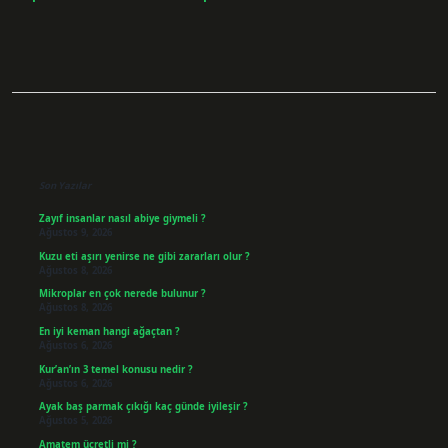
Sidebar
Son Yazılar
Zayıf insanlar nasıl abiye giymeli ?
Ağustos 9, 2026
Kuzu eti aşırı yenirse ne gibi zararları olur ?
Ağustos 8, 2026
Mikroplar en çok nerede bulunur ?
Ağustos 8, 2026
En iyi keman hangi ağaçtan ?
Ağustos 6, 2026
Kur’an’ın 3 temel konusu nedir ?
Ağustos 6, 2026
Ayak baş parmak çıkığı kaç günde iyileşir ?
Ağustos 5, 2026
Amatem ücretli mi ?