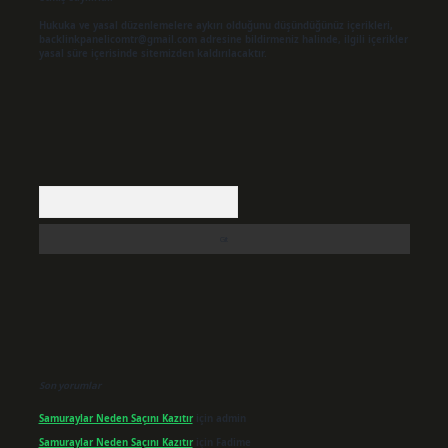
Hukuka ve yasal düzenlemelere aykırı olduğunu düşündüğünüz içerikleri,
backlinkpanelicomtr@gmail.com
adresine bildirmeniz halinde, ilgili içerikler
yasal süre içerisinde sitemizden kaldırılacaktır.
Arama
Son yorumlar
Samuraylar Neden Saçını Kazıtır
için
admin
Samuraylar Neden Saçını Kazıtır
için
Fadime