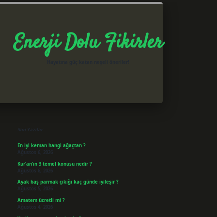
Enerji Dolu Fikirler
Hayatına güç katan neşeli öneriler!
Sidebar
betxper giriş
Son Yazılar
En iyi keman hangi ağaçtan ?
Ağustos 6, 2026
Kur’an’ın 3 temel konusu nedir ?
Ağustos 6, 2026
Ayak baş parmak çıkığı kaç günde iyileşir ?
Ağustos 5, 2026
Amatem ücretli mi ?
Ağustos 4, 2026