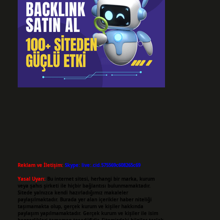
Reklam ve İletişim:
Skype: live:.cid.575569c608265c69
Yasal Uyarı:
Bu internet sitesi, herhangi bir marka, kurum
veya şahıs şirketi ile hiçbir bağlantısı bulunmamaktadır.
Sitede yalnızca kendi hazırladığımız makaleler
paylaşılmaktadır. Burada yer alan içerikler haber niteliği
taşımamakta olup, gerçek kurum ve kişiler hakkında
paylaşım yapılmamaktadır. Gerçek kurum ve kişiler ile isim