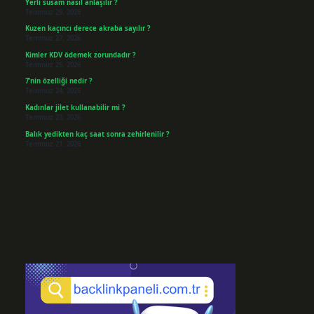
Yerli susam nasıl anlaşılır ?
Temmuz 29, 2026
Kuzen kaçıncı derece akraba sayılır ?
Temmuz 27, 2026
Kimler KDV ödemek zorundadır ?
Temmuz 25, 2026
7’nin özelliği nedir ?
Temmuz 24, 2026
Kadınlar jilet kullanabilir mi ?
Temmuz 23, 2026
Balık yedikten kaç saat sonra zehirlenilir ?
Temmuz 21, 2026