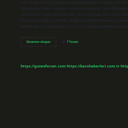
satır daha Sevinç Çokum hangi akımdandır? Sevinç Çokum (d.
temsilcilerinden. Hikâye, roman ve senarist. Türk Edebiya
Gazeteciler Cemiyeti üyesidir. Sevinç Çokum solcu mu? Aklım 
iki uzak kıta gibi ayırmıştı. Bugünün nesilleri bunu yaşamad
nefret denizini anlayamıyor. Sevinç Çokum yeniden bahar o
Sevinç
Devamını okuyun
7 Yorum
Çokum
Ne
Tür
Hikayeler
Yazmıştır
https://gunesforum.com
https://barohaberleri.com.tr
http