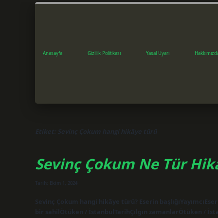
Anasayfa
Gizlilik Politikası
Yasal Uyarı
Hakkımızd
Etiket:
Sevinç Çokum hangi hikâye türü
Sevinç Çokum Ne Tür Hika
Tarih: Ekim 1, 2024
Sevinç Çokum hangi hikâye türü? Eserin başlığıYayımcıEse
bir sahilÖtüken / İstanbulTarihÇılgın zamanlarÖtüken / 