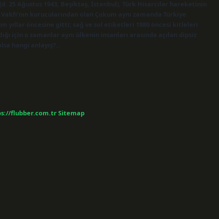
 25 Ağustos 1943, Beşiktaş, İstanbul), Türk Hisarcılar hareketinin
t Vakfı’nın kurucularından olan Çokum aynı zamanda Türkiye
yıllar öncesine gitti; sağ ve sol etiketleri 1980 öncesi kitleleri
ığı için o zamanlar aynı ülkenin insanları arasında açılan dipsiz
lsa hangi anlayış?…
s://flubber.com.tr
Sitemap