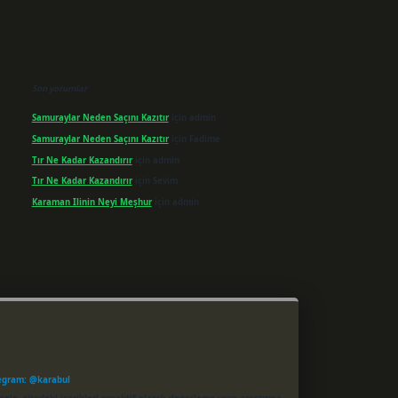
Son yorumlar
Samuraylar Neden Saçını Kazıtır
için
admin
Samuraylar Neden Saçını Kazıtır
için
Fadime
Tır Ne Kadar Kazandırır
için
admin
Tır Ne Kadar Kazandırır
için
Sevim
Karaman Ilinin Neyi Meşhur
için
admin
egram: @karabul