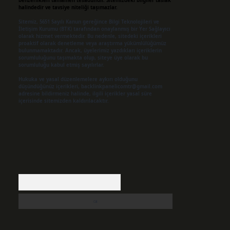
benzerlikleri tamamen tesadüfidir. Sitemizdeki bilgiler taslak
halindedir ve tavsiye niteliği taşımazlar.
Sitemiz, 5651 Sayılı Kanun gereğince Bilgi Teknolojileri ve
İletişim Kurumu (BTK) tarafından onaylanmış bir Yer Sağlayıcı
olarak hizmet vermektedir. Bu nedenle, sitedeki içerikleri
proaktif olarak denetleme veya araştırma yükümlülüğümüz
bulunmamaktadır. Ancak, üyelerimiz yazdıkları içeriklerin
sorumluluğunu taşımakta olup, siteye üye olarak bu
sorumluluğu kabul etmiş sayılırlar.
Hukuka ve yasal düzenlemelere aykırı olduğunu
düşündüğünüz içerikleri,
backlinkpanelicomtr@gmail.com
adresine bildirmeniz halinde, ilgili içerikler yasal süre
içerisinde sitemizden kaldırılacaktır.
Arama