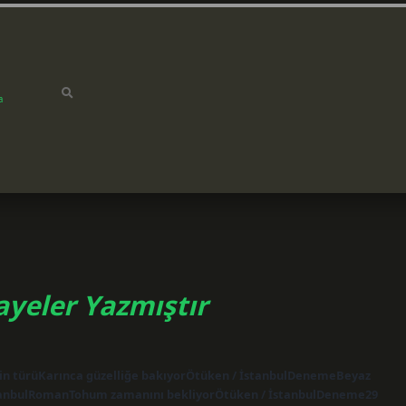
a
yeler Yazmıştır
rin türüKarınca güzelliğe bakıyorÖtüken / İstanbulDenemeBeyaz
İstanbulRomanTohum zamanını bekliyorÖtüken / İstanbulDeneme29