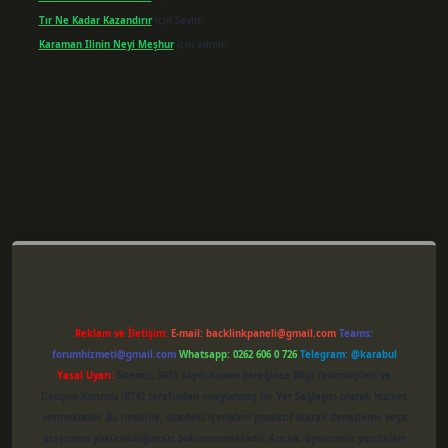
Tır Ne Kadar Kazandırır
için
Sevim
Karaman Ilinin Neyi Meşhur
için
admin
per giriş
Reklam ve İletişim:
E-mail:
backlinkpaneli@gmail.com
Teams:
forumhizmeti@gmail.com
Whatsapp: 0262 606 0 726
Telegram: @karabul
Yasal Uyarı:
Sitemiz, 5651 Sayılı Kanun gereğince Bilgi Teknolojileri ve
İletişim Kurumu (BTK) tarafından onaylanmış bir Yer Sağlayıcı olarak hizmet
vermektedir. Bu nedenle, sitedeki içerikleri proaktif olarak denetleme veya
araştırma yükümlülüğümüz bulunmamaktadır. Ancak, üyelerimiz yazdıkları