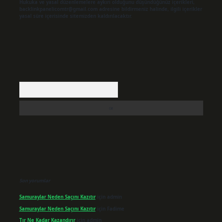
Hukuka ve yasal düzenlemelere aykırı olduğunu düşündüğünüz içerikleri,
backlinkpanelicomtr@gmail.com
adresine bildirmeniz halinde, ilgili içerikler
yasal süre içerisinde sitemizden kaldırılacaktır.
Arama
Son yorumlar
Samuraylar Neden Saçını Kazıtır
için
admin
Samuraylar Neden Saçını Kazıtır
için
Fadime
Tır Ne Kadar Kazandırır
için
admin