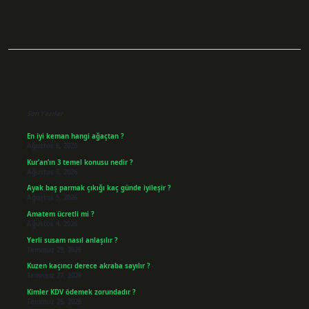
Sidebar
Son Yazılar
En iyi keman hangi ağaçtan ?
Ağustos 6, 2026
Kur’an’ın 3 temel konusu nedir ?
Ağustos 6, 2026
Ayak baş parmak çıkığı kaç günde iyileşir ?
Ağustos 5, 2026
Amatem ücretli mi ?
Ağustos 4, 2026
Yerli susam nasıl anlaşılır ?
Temmuz 29, 2026
Kuzen kaçıncı derece akraba sayılır ?
Temmuz 27, 2026
Kimler KDV ödemek zorundadır ?
Temmuz 25, 2026