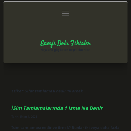
menüyü
Anasayfa
Gizlilik Politikası
Yasal Uyarı
aç
Hakkımızda
Enerji Dolu Fikirler
Hayatına güç katan neşeli öneriler!
Etiket:
Sıfat tamlaması nedir 10 örnek
İSim Tamlamalarında 1 Isme Ne Denir
Tarih: Ekim 1, 2024
İsim tamlaması nedir ve örnek? Bunlar iki veya daha fazla