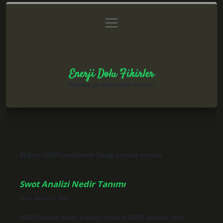
menüyü
Anasayfa
Gizlilik Politikası
Yasal Uyarı
aç
Hakkımızda
Enerji Dolu Fikirler
Hayatına güç katan neşeli öneriler!
Etiket:
SWOT analizinde hangi sorular sorulur
Swot Analizi Nedir Tanımı
Tarih: Kasım 11, 2024
SWOT analizi nedir kısaca? Kısaca SWOT analizi, dört