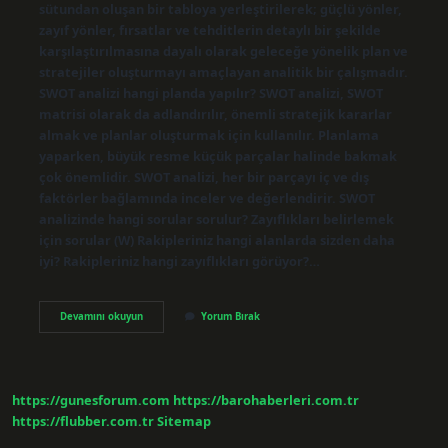
sütundan oluşan bir tabloya yerleştirilerek; güçlü yönler,
zayıf yönler, fırsatlar ve tehditlerin detaylı bir şekilde
karşılaştırılmasına dayalı olarak geleceğe yönelik plan ve
stratejiler oluşturmayı amaçlayan analitik bir çalışmadır.
SWOT analizi hangi planda yapılır? SWOT analizi, SWOT
matrisi olarak da adlandırılır, önemli stratejik kararlar
almak ve planlar oluşturmak için kullanılır. Planlama
yaparken, büyük resme küçük parçalar halinde bakmak
çok önemlidir. SWOT analizi, her bir parçayı iç ve dış
faktörler bağlamında inceler ve değerlendirir. SWOT
analizinde hangi sorular sorulur? Zayıflıkları belirlemek
için sorular (W) Rakipleriniz hangi alanlarda sizden daha
iyi? Rakipleriniz hangi zayıflıkları görüyor?…
Swot
Devamını okuyun
Yorum Bırak
Analizi
Nedir
Tanımı
https://gunesforum.com
https://barohaberleri.com.tr
https://flubber.com.tr
Sitemap