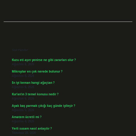
Sidebar
Son Yazılar
Kuzu eti aşırı yenirse ne gibi zararları olur ?
Ağustos 8, 2026
Mikroplar en çok nerede bulunur ?
Ağustos 8, 2026
En iyi keman hangi ağaçtan ?
Ağustos 6, 2026
Kur’an’ın 3 temel konusu nedir ?
Ağustos 6, 2026
Ayak baş parmak çıkığı kaç günde iyileşir ?
Ağustos 5, 2026
Amatem ücretli mi ?
Ağustos 4, 2026
Yerli susam nasıl anlaşılır ?
Temmuz 29, 2026