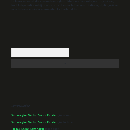
Hukuka ve yasal düzenlemelere aykırı olduğunu düşündüğünüz içerikleri,
backlinkpanelicomtr@gmail.com
adresine bildirmeniz halinde, ilgili içerikler
yasal süre içerisinde sitemizden kaldırılacaktır.
Arama
Son yorumlar
Samuraylar Neden Saçını Kazıtır
için
admin
Samuraylar Neden Saçını Kazıtır
için
Fadime
Tır Ne Kadar Kazandırır
için
admin