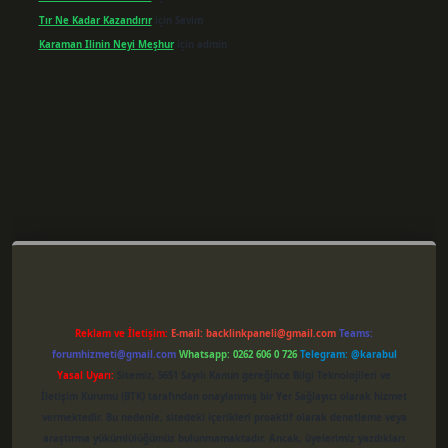
Tır Ne Kadar Kazandırır
için
Sevim
Karaman Ilinin Neyi Meşhur
için
admin
xper giriş
Reklam ve İletişim:
E-mail:
backlinkpaneli@gmail.com
Teams:
forumhizmeti@gmail.com
Whatsapp: 0262 606 0 726
Telegram: @karabul
Yasal Uyarı:
Sitemiz, 5651 Sayılı Kanun gereğince Bilgi Teknolojileri ve
İletişim Kurumu (BTK) tarafından onaylanmış bir Yer Sağlayıcı olarak hizmet
vermektedir. Bu nedenle, sitedeki içerikleri proaktif olarak denetleme veya
araştırma yükümlülüğümüz bulunmamaktadır. Ancak, üyelerimiz yazdıkları