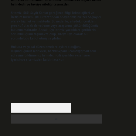
benzerlikleri tamamen tesadüfidir. Sitemizdeki bilgiler taslak
halindedir ve tavsiye niteliği taşımazlar.
Sitemiz, 5651 Sayılı Kanun gereğince Bilgi Teknolojileri ve
İletişim Kurumu (BTK) tarafından onaylanmış bir Yer Sağlayıcı
olarak hizmet vermektedir. Bu nedenle, sitedeki içerikleri
proaktif olarak denetleme veya araştırma yükümlülüğümüz
bulunmamaktadır. Ancak, üyelerimiz yazdıkları içeriklerin
sorumluluğunu taşımakta olup, siteye üye olarak bu
sorumluluğu kabul etmiş sayılırlar.
Hukuka ve yasal düzenlemelere aykırı olduğunu
düşündüğünüz içerikleri,
backlinkpanelicomtr@gmail.com
adresine bildirmeniz halinde, ilgili içerikler yasal süre
içerisinde sitemizden kaldırılacaktır.
Arama