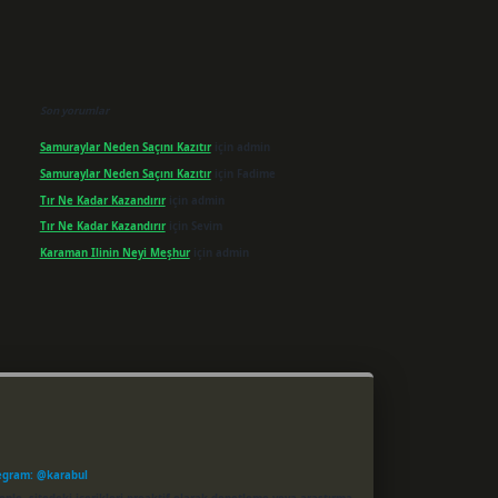
Son yorumlar
Samuraylar Neden Saçını Kazıtır
için
admin
Samuraylar Neden Saçını Kazıtır
için
Fadime
Tır Ne Kadar Kazandırır
için
admin
Tır Ne Kadar Kazandırır
için
Sevim
Karaman Ilinin Neyi Meşhur
için
admin
egram: @karabul