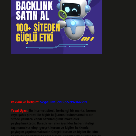
Reklam ve İletişim:
Skype: live:.cid.575569c608265c69
Yasal Uyarı:
Bu internet sitesi, herhangi bir marka, kurum
veya şahıs şirketi ile hiçbir bağlantısı bulunmamaktadır.
Sitede yalnızca kendi hazırladığımız makaleler
paylaşılmaktadır. Burada yer alan içerikler haber niteliği
taşımamakta olup, gerçek kurum ve kişiler hakkında
paylaşım yapılmamaktadır. Gerçek kurum ve kişiler ile isim