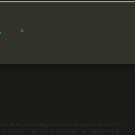
a
arasındaki ayrımı belirleyen alan veya bağlama bağlı olarak, bu
ları (cinsiyet rolleri ve diğer toplumsal roller dahil) içerebilir.