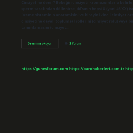
Cinsiyet ne denir? Bebeğin cinsiyeti kromozomlarla belirl
sperm tarafından döllenirse, 46’sının hepsi X (yani 46 XX) ise
üreme sisteminin anatomisini ve bireyin ikincil cinsiyet özel
cinsiyetine dayalı toplumsal rollerini (cinsiyet rolü) veya bir
tanımlamasını (cinsiyet…
Cinsiyet
Devamını okuyun
2 Yorum
Tanımı
Nedir
https://gunesforum.com
https://barohaberleri.com.tr
http