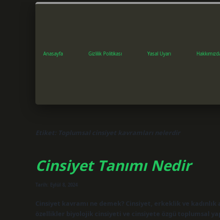
Anasayfa
Gizlilik Politikası
Yasal Uyarı
Hakkımızd
Etiket:
Toplumsal cinsiyet kavramları nelerdir
Cinsiyet Tanımı Nedir
Tarih: Eylül 8, 2024
Cinsiyet kavramı ne demek? Cinsiyet, erkeklik ve kadınlık 
özellikler biyolojik cinsiyeti ve cinsiyete özgü toplumsal yapı