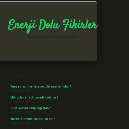
Enerji Dolu Fikirler
Hayatına güç katan neşeli öneriler!
Sidebar
betxper giriş
Son Yazılar
Kuzu eti aşırı yenirse ne gibi zararları olur ?
Ağustos 8, 2026
Mikroplar en çok nerede bulunur ?
Ağustos 8, 2026
En iyi keman hangi ağaçtan ?
Ağustos 6, 2026
Kur’an’ın 3 temel konusu nedir ?
Ağustos 6, 2026