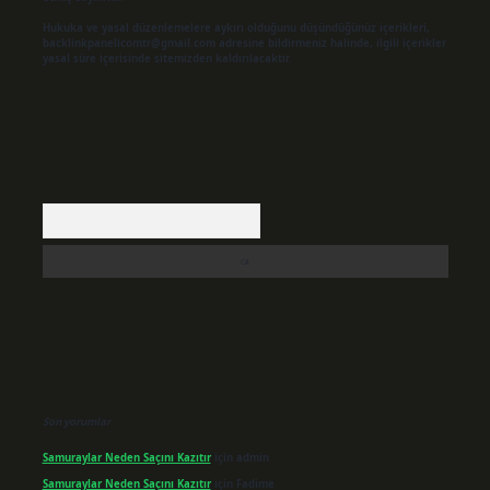
Hukuka ve yasal düzenlemelere aykırı olduğunu düşündüğünüz içerikleri,
backlinkpanelicomtr@gmail.com
adresine bildirmeniz halinde, ilgili içerikler
yasal süre içerisinde sitemizden kaldırılacaktır.
Arama
Son yorumlar
Samuraylar Neden Saçını Kazıtır
için
admin
Samuraylar Neden Saçını Kazıtır
için
Fadime