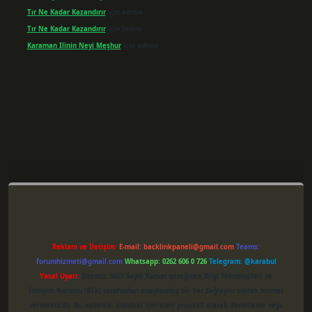
Tır Ne Kadar Kazandırır
için
admin
Tır Ne Kadar Kazandırır
için
Sevim
Karaman Ilinin Neyi Meşhur
için
admin
per giriş
Reklam ve İletişim:
E-mail:
backlinkpaneli@gmail.com
Teams:
forumhizmeti@gmail.com
Whatsapp: 0262 606 0 726
Telegram: @karabul
Yasal Uyarı:
Sitemiz, 5651 Sayılı Kanun gereğince Bilgi Teknolojileri ve
İletişim Kurumu (BTK) tarafından onaylanmış bir Yer Sağlayıcı olarak hizmet
vermektedir. Bu nedenle, sitedeki içerikleri proaktif olarak denetleme veya