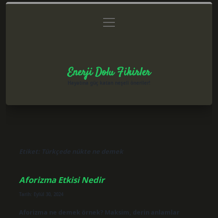
menüyü
Anasayfa
Gizlilik Politikası
Yasal Uyarı
aç
Hakkımızda
Enerji Dolu Fikirler
Hayatına güç katan neşeli öneriler!
Etiket:
Türkçede nükte ne demek
Aforizma Etkisi Nedir
Tarih: Eylül 30, 2024
Aforizma ne demek örnek? Maksim, derin anlamlar