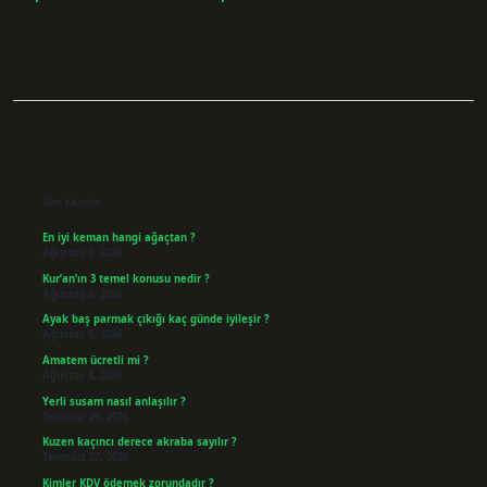
Sidebar
Son Yazılar
En iyi keman hangi ağaçtan ?
Ağustos 6, 2026
Kur’an’ın 3 temel konusu nedir ?
Ağustos 6, 2026
Ayak baş parmak çıkığı kaç günde iyileşir ?
Ağustos 5, 2026
Amatem ücretli mi ?
Ağustos 4, 2026
Yerli susam nasıl anlaşılır ?
Temmuz 29, 2026
Kuzen kaçıncı derece akraba sayılır ?
Temmuz 27, 2026
Kimler KDV ödemek zorundadır ?