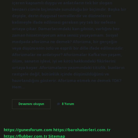
içeren kapsamlı duygu ve anlatıların tek bir slogan
benzeri cümle biçiminde sunulduğu bir biçimdir. Başka bir
deyişle, derin duygusal temsillerdir ve düzinelerce
kelimeyle ifade edilmesi gereken şey tek bir nefeste
ortaya çıkar. Damarlarımdaki kan gibisin, varlığını her
zaman hissetmiyorum ama sensiz yaşayamam. Sosyal
medyada aforizma ne demek? Aforizma, bir gerçeğin
veya düşüncenin özlü ve esprili bir dille ifade edilmesidir.
Aforizmalar ne anlatıyor? Aforizmalar Kafka’nın yaşam,
ölüm, sanatın işlevi, iyi ve kötü hakkındaki fikirlerini
ortaya koyar. Aforizmaların yazımındaki titizlik, bunların
rastgele değil, bütünlük içinde düşünüldüğünü ve
hazırlandığını gösterir. Aforizma etmek ne demek TDK?
Hem…
Aforizma
Devamını okuyun
8 Yorum
Etkisi
Nedir
https://gunesforum.com
https://barohaberleri.com.tr
https://flubber.com.tr
Sitemap