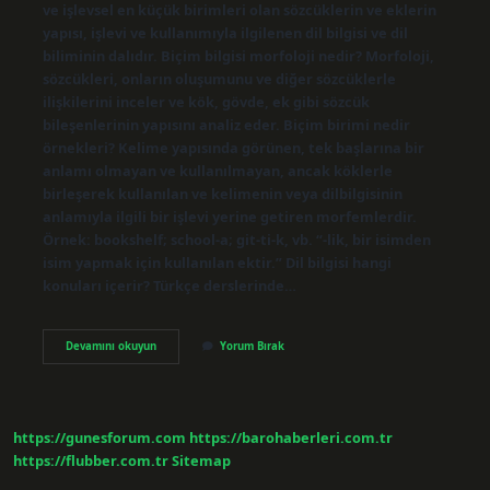
ve işlevsel en küçük birimleri olan sözcüklerin ve eklerin
yapısı, işlevi ve kullanımıyla ilgilenen dil bilgisi ve dil
biliminin dalıdır. Biçim bilgisi morfoloji nedir? Morfoloji,
sözcükleri, onların oluşumunu ve diğer sözcüklerle
ilişkilerini inceler ve kök, gövde, ek gibi sözcük
bileşenlerinin yapısını analiz eder. Biçim birimi nedir
örnekleri? Kelime yapısında görünen, tek başlarına bir
anlamı olmayan ve kullanılmayan, ancak köklerle
birleşerek kullanılan ve kelimenin veya dilbilgisinin
anlamıyla ilgili bir işlevi yerine getiren morfemlerdir.
Örnek: bookshelf; school-a; git-ti-k, vb. “-lik, bir isimden
isim yapmak için kullanılan ektir.” Dil bilgisi hangi
konuları içerir? Türkçe derslerinde…
Biçim
Devamını okuyun
Yorum Bırak
Bilgisi
Hangi
Konuları
Içerir
https://gunesforum.com
https://barohaberleri.com.tr
https://flubber.com.tr
Sitemap