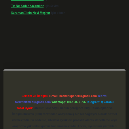
Tır Ne Kadar Kazandırır
için
Sevim
Karaman Ilinin Neyi Meşhur
için
admin
per giriş
Reklam ve İletişim:
E-mail:
backlinkpaneli@gmail.com
Teams:
forumhizmeti@gmail.com
Whatsapp: 0262 606 0 726
Telegram: @karabul
Yasal Uyarı:
Sitemiz, 5651 Sayılı Kanun gereğince Bilgi Teknolojileri ve
İletişim Kurumu (BTK) tarafından onaylanmış bir Yer Sağlayıcı olarak hizmet
vermektedir. Bu nedenle, sitedeki içerikleri proaktif olarak denetleme veya
araştırma yükümlülüğümüz bulunmamaktadır. Ancak, üyelerimiz yazdıkları