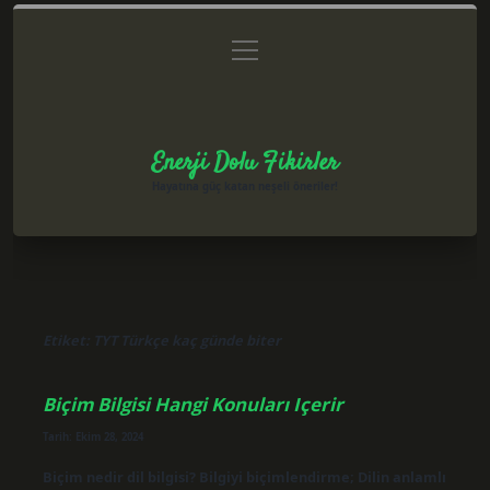
menüyü
Anasayfa
Gizlilik Politikası
Yasal Uyarı
aç
Hakkımızda
Enerji Dolu Fikirler
Hayatına güç katan neşeli öneriler!
Etiket:
TYT Türkçe kaç günde biter
Biçim Bilgisi Hangi Konuları Içerir
Tarih: Ekim 28, 2024
Biçim nedir dil bilgisi? Bilgiyi biçimlendirme; Dilin anlamlı