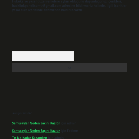
Hukuka ve yasal düzenlemelere aykırı olduğunu düşündüğünüz içerikleri,
backlinkpanelicomtr@gmail.com
adresine bildirmeniz halinde, ilgili içerikler
yasal süre içerisinde sitemizden kaldırılacaktır.
Arama
Son yorumlar
Samuraylar Neden Saçını Kazıtır
için
admin
Samuraylar Neden Saçını Kazıtır
için
Fadime
Tır Ne Kadar Kazandırır
için
admin