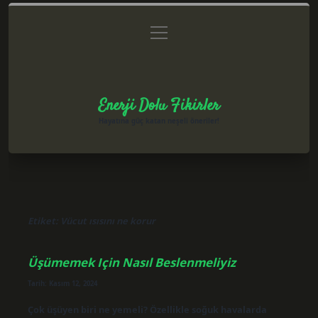
menüyü
Anasayfa
Gizlilik Politikası
Yasal Uyarı
aç
Hakkımızda
Enerji Dolu Fikirler
Hayatına güç katan neşeli öneriler!
Etiket:
Vücut ısısını ne korur
Üşümemek Için Nasıl Beslenmeliyiz
Tarih: Kasım 12, 2024
Çok üşüyen biri ne yemeli? Özellikle soğuk havalarda