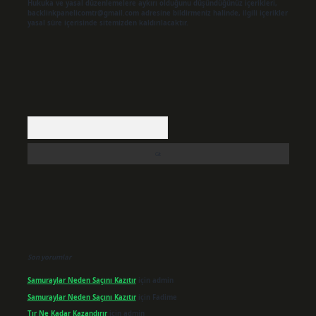
Hukuka ve yasal düzenlemelere aykırı olduğunu düşündüğünüz içerikleri,
backlinkpanelicomtr@gmail.com
adresine bildirmeniz halinde, ilgili içerikler
yasal süre içerisinde sitemizden kaldırılacaktır.
Arama
Son yorumlar
Samuraylar Neden Saçını Kazıtır
için
admin
Samuraylar Neden Saçını Kazıtır
için
Fadime
Tır Ne Kadar Kazandırır
için
admin