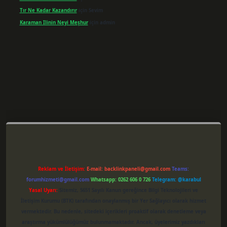
Tır Ne Kadar Kazandırır
için
Sevim
Karaman Ilinin Neyi Meşhur
için
admin
etxper giriş
Reklam ve İletişim:
E-mail:
backlinkpaneli@gmail.com
Teams:
forumhizmeti@gmail.com
Whatsapp: 0262 606 0 726
Telegram: @karabul
Yasal Uyarı:
Sitemiz, 5651 Sayılı Kanun gereğince Bilgi Teknolojileri ve
İletişim Kurumu (BTK) tarafından onaylanmış bir Yer Sağlayıcı olarak hizmet
vermektedir. Bu nedenle, sitedeki içerikleri proaktif olarak denetleme veya
araştırma yükümlülüğümüz bulunmamaktadır. Ancak, üyelerimiz yazdıkları