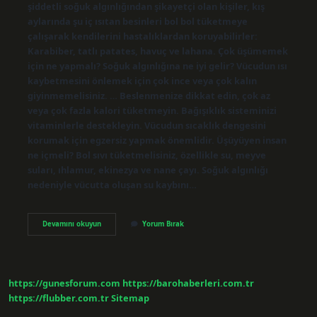
şiddetli soğuk algınlığından şikayetçi olan kişiler, kış
aylarında şu iç ısıtan besinleri bol bol tüketmeye
çalışarak kendilerini hastalıklardan koruyabilirler:
Karabiber, tatlı patates, havuç ve lahana. Çok üşümemek
için ne yapmalı? Soğuk algınlığına ne iyi gelir? Vücudun ısı
kaybetmesini önlemek için çok ince veya çok kalın
giyinmemelisiniz. … Beslenmenize dikkat edin, çok az
veya çok fazla kalori tüketmeyin. Bağışıklık sisteminizi
vitaminlerle destekleyin. Vücudun sıcaklık dengesini
korumak için egzersiz yapmak önemlidir. Üşüyüyen insan
ne içmeli? Bol sıvı tüketmelisiniz, özellikle su, meyve
suları, ıhlamur, ekinezya ve nane çayı. Soğuk algınlığı
nedeniyle vücutta oluşan su kaybını…
Üşümemek
Devamını okuyun
Yorum Bırak
Için
Nasıl
Beslenmeliyiz
https://gunesforum.com
https://barohaberleri.com.tr
https://flubber.com.tr
Sitemap