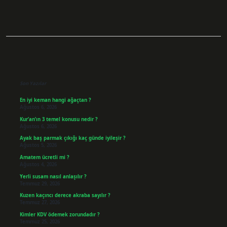
Sidebar
Son Yazılar
En iyi keman hangi ağaçtan ?
Ağustos 6, 2026
Kur’an’ın 3 temel konusu nedir ?
Ağustos 6, 2026
Ayak baş parmak çıkığı kaç günde iyileşir ?
Ağustos 5, 2026
Amatem ücretli mi ?
Ağustos 4, 2026
Yerli susam nasıl anlaşılır ?
Temmuz 29, 2026
Kuzen kaçıncı derece akraba sayılır ?
Temmuz 27, 2026
Kimler KDV ödemek zorundadır ?
Temmuz 25, 2026