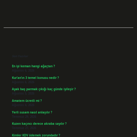
Sidebar
Son Yazılar
En iyi keman hangi ağaçtan ?
Ağustos 6, 2026
Kur’an’ın 3 temel konusu nedir ?
Ağustos 6, 2026
Ayak baş parmak çıkığı kaç günde iyileşir ?
Ağustos 5, 2026
Amatem ücretli mi ?
Ağustos 4, 2026
Yerli susam nasıl anlaşılır ?
Temmuz 29, 2026
Kuzen kaçıncı derece akraba sayılır ?
Temmuz 27, 2026
Kimler KDV ödemek zorundadır ?