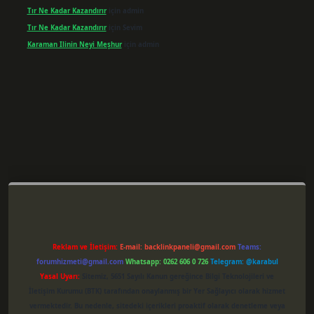
Tır Ne Kadar Kazandırır
için
admin
Tır Ne Kadar Kazandırır
için
Sevim
Karaman Ilinin Neyi Meşhur
için
admin
txper giriş
Reklam ve İletişim:
E-mail:
backlinkpaneli@gmail.com
Teams:
forumhizmeti@gmail.com
Whatsapp: 0262 606 0 726
Telegram: @karabul
Yasal Uyarı:
Sitemiz, 5651 Sayılı Kanun gereğince Bilgi Teknolojileri ve
İletişim Kurumu (BTK) tarafından onaylanmış bir Yer Sağlayıcı olarak hizmet
vermektedir. Bu nedenle, sitedeki içerikleri proaktif olarak denetleme veya