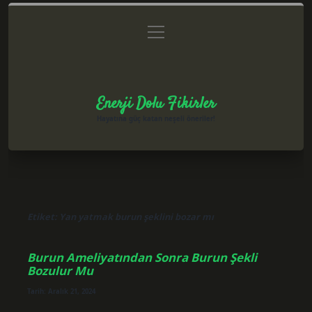
menüyü
Anasayfa
Gizlilik Politikası
Yasal Uyarı
aç
Hakkımızda
Enerji Dolu Fikirler
Hayatına güç katan neşeli öneriler!
Etiket:
Yan yatmak burun şeklini bozar mı
Burun Ameliyatından Sonra Burun Şekli
Bozulur Mu
Tarih: Aralık 21, 2024