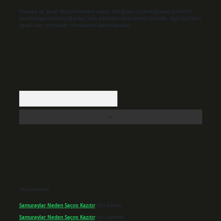
Hukuka ve yasal düzenlemelere aykırı olduğunu düşündüğünüz içerikleri,
backlinkpanelicomtr@gmail.com
adresine bildirmeniz halinde, ilgili içerikler
yasal süre içerisinde sitemizden kaldırılacaktır.
Arama
Son yorumlar
Samuraylar Neden Saçını Kazıtır
için
admin
Samuraylar Neden Saçını Kazıtır
için
Fadime