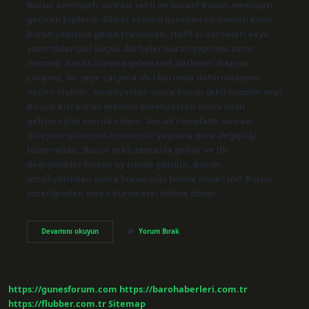
Burun ameliyatı sonrası şekli ne bozar? Burun ameliyatı
geçiren kişilerin dikkat etmesi gereken en önemli konu
burun yapısına gelen travmadır. Hafif el darbeleri veya
yumruklar gibi küçük darbeler burun yapısına zarar
vermez. Ancak buruna gelen sert darbeler (kapıya
çarpma, bir şeye çarpma vb.) burunda deformasyona
neden olabilir. Ameliyattan sonra burun şekli bozulur mu?
Birçok kişi burun şeklinin ameliyattan sonra nasıl
gelişeceğini merak ediyor. Ancak rinoplasti sonrası
iyileşme sürecinin kişinin cilt yapısına göre değiştiği
bilinmelidir. Burun şekli zamanla gelişir ve ilk
değişiklikler birkaç ay içinde görülür. Burun
ameliyatından sonra burun eski haline döner mi? Burun
estetiğinden sonra burun eski haline döner…
Burun
Devamını okuyun
Yorum Bırak
Ameliyatından
Sonra
Burun
Şekli
Bozulur
https://gunesforum.com
https://barohaberleri.com.tr
Mu
https://flubber.com.tr
Sitemap