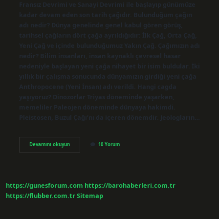
Fransız Devrimi ve Sanayi Devrimi ile başlayıp günümüze
kadar devam eden son tarih çağıdır. Bulunduğum çağın
adı nedir? Dünya genelinde genel kabul gören görüş,
tarihsel çağların dört çağa ayrıldığıdır: İlk Çağ, Orta Çağ,
Yeni Çağ ve içinde bulunduğumuz Yakın Çağ. Çağımızın adı
nedir? Bilim insanları, insan kaynaklı çevresel hasar
nedeniyle başlayan yeni çağa nihayet bir isim buldular. İki
yıllık bir çalışma sonucunda dünyamızın girdiği yeni çağa
Anthropocene (Yeni İnsan) adı verildi. Hangi cagda
yaşıyoruz? Dinozorlar Triyas döneminde yaşarken,
memeliler Paleojen döneminde dünyaya hakimdi.
Pleistosen, Buzul Çağı’nı da içeren dönemdir. Jeologların…
Şu
Devamını okuyun
10 Yorum
An
Yaşadığımız
Çağın
Adı
Nedir
https://gunesforum.com
https://barohaberleri.com.tr
https://flubber.com.tr
Sitemap