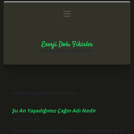
menüyü
Anasayfa
Gizlilik Politikası
Yasal Uyarı
aç
Hakkımızda
Enerji Dolu Fikirler
Hayatına güç katan neşeli öneriler!
Etiket:
Yeni Çağ ne zaman başladı
Şu An Yaşadığımız Çağın Adı Nedir
Tarih: Ekim 10, 2024
Biz şu an hangi çağdayız? Modern çağ, çoğu tarihçiye göre