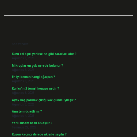
Sidebar
Son Yazılar
Kuzu eti aşırı yenirse ne gibi zararları olur ?
Ağustos 8, 2026
Mikroplar en çok nerede bulunur ?
Ağustos 8, 2026
En iyi keman hangi ağaçtan ?
Ağustos 6, 2026
Kur’an’ın 3 temel konusu nedir ?
Ağustos 6, 2026
Ayak baş parmak çıkığı kaç günde iyileşir ?
Ağustos 5, 2026
Amatem ücretli mi ?
Ağustos 4, 2026
Yerli susam nasıl anlaşılır ?
Temmuz 29, 2026
Kuzen kaçıncı derece akraba sayılır ?