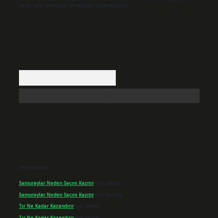
yasal süre içerisinde sitemizden kaldırılacaktır.
Arama
Son yorumlar
Samuraylar Neden Saçını Kazıtır
için
admin
Samuraylar Neden Saçını Kazıtır
için
Fadime
Tır Ne Kadar Kazandırır
için
admin
Tır Ne Kadar Kazandırır
için
Sevim