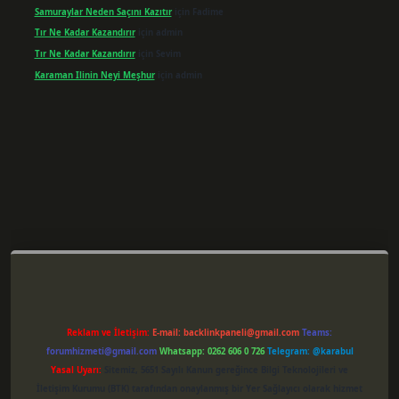
Samuraylar Neden Saçını Kazıtır
için
Fadime
Tır Ne Kadar Kazandırır
için
admin
Tır Ne Kadar Kazandırır
için
Sevim
Karaman Ilinin Neyi Meşhur
için
admin
er giriş
Reklam ve İletişim:
E-mail:
backlinkpaneli@gmail.com
Teams:
forumhizmeti@gmail.com
Whatsapp: 0262 606 0 726
Telegram: @karabul
Yasal Uyarı:
Sitemiz, 5651 Sayılı Kanun gereğince Bilgi Teknolojileri ve
İletişim Kurumu (BTK) tarafından onaylanmış bir Yer Sağlayıcı olarak hizmet