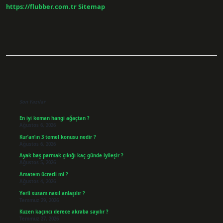
Lazım
https://flubber.com.tr
Sitemap
Sidebar
Son Yazılar
En iyi keman hangi ağaçtan ?
Ağustos 6, 2026
Kur’an’ın 3 temel konusu nedir ?
Ağustos 6, 2026
Ayak baş parmak çıkığı kaç günde iyileşir ?
Ağustos 5, 2026
Amatem ücretli mi ?
Ağustos 4, 2026
Yerli susam nasıl anlaşılır ?
Temmuz 29, 2026
Kuzen kaçıncı derece akraba sayılır ?
Temmuz 27, 2026