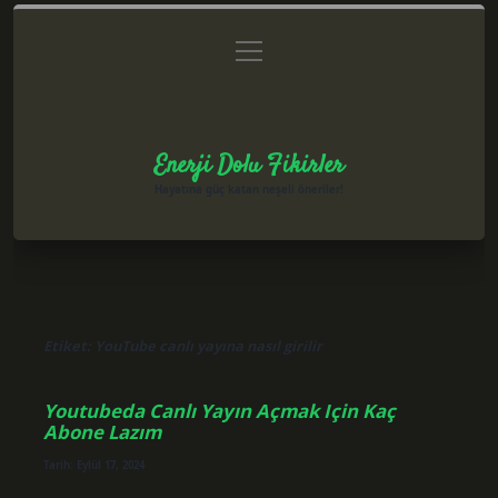
menüyü
Anasayfa
Gizlilik Politikası
Yasal Uyarı
aç
Hakkımızda
Enerji Dolu Fikirler
Hayatına güç katan neşeli öneriler!
Etiket:
YouTube canlı yayına nasıl girilir
Youtubeda Canlı Yayın Açmak Için Kaç
Abone Lazım
Tarih: Eylül 17, 2024