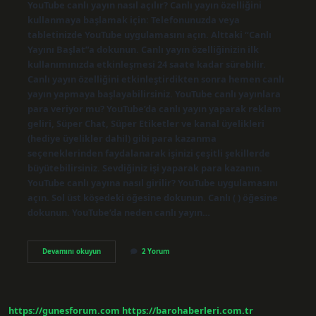
YouTube canlı yayın nasıl açılır? Canlı yayın özelliğini
kullanmaya başlamak için: Telefonunuzda veya
tabletinizde YouTube uygulamasını açın. Alttaki “Canlı
Yayını Başlat”a dokunun. Canlı yayın özelliğinizin ilk
kullanımınızda etkinleşmesi 24 saate kadar sürebilir.
Canlı yayın özelliğini etkinleştirdikten sonra hemen canlı
yayın yapmaya başlayabilirsiniz. YouTube canlı yayınlara
para veriyor mu? YouTube’da canlı yayın yaparak reklam
geliri, Süper Chat, Süper Etiketler ve kanal üyelikleri
(hediye üyelikler dahil) gibi para kazanma
seçeneklerinden faydalanarak işinizi çeşitli şekillerde
büyütebilirsiniz. Sevdiğiniz işi yaparak para kazanın.
YouTube canlı yayına nasıl girilir? YouTube uygulamasını
açın. Sol üst köşedeki öğesine dokunun. Canlı ( ) öğesine
dokunun. YouTube’da neden canlı yayın…
Youtubeda
Devamını okuyun
2 Yorum
Canlı
Yayın
Açmak
Için
Kaç
https://gunesforum.com
https://barohaberleri.com.tr
Abone