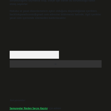
sorumluluğunu taşımakta olup, siteye üye olarak bu sorumluluğu kabul
etmiş sayılırlar.
Hukuka ve yasal düzenlemelere aykırı olduğunu düşündüğünüz içerikleri,
backlinkpanelicomtr@gmail.com
adresine bildirmeniz halinde, ilgili içerikler
yasal süre içerisinde sitemizden kaldırılacaktır.
Arama
Son yorumlar
Samuraylar Neden Saçını Kazıtır
için
admin