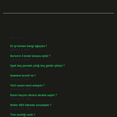
Sidebar
Son Yazılar
En iyi keman hangi ağaçtan ?
Ağustos 6, 2026
Kur’an’ın 3 temel konusu nedir ?
Ağustos 6, 2026
Ayak baş parmak çıkığı kaç günde iyileşir ?
Ağustos 5, 2026
Amatem ücretli mi ?
Ağustos 4, 2026
Yerli susam nasıl anlaşılır ?
Temmuz 29, 2026
Kuzen kaçıncı derece akraba sayılır ?
Temmuz 27, 2026
Kimler KDV ödemek zorundadır ?
Temmuz 25, 2026
7’nin özelliği nedir ?