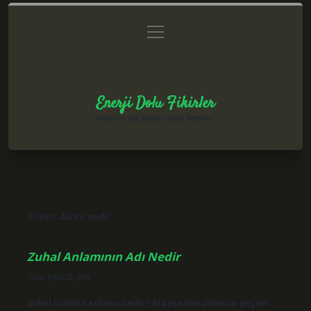
menüyü
Anasayfa
Gizlilik Politikası
Yasal Uyarı
aç
Hakkımızda
Enerji Dolu Fikirler
Hayatına güç katan neşeli öneriler!
Etiket:
Zühre nedir
Zuhal Anlamının Adı Nedir
Tarih: Eylül 22, 2024
Zuhal isminin anlamı nedir? Arapçadan dilimize geçen