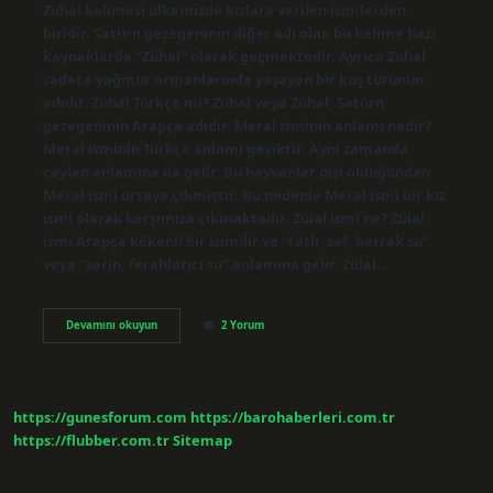
Zuhal kelimesi ülkemizde kızlara verilen isimlerden
biridir. Satürn gezegeninin diğer adı olan bu kelime bazı
kaynaklarda “Zühal” olarak geçmektedir. Ayrıca Zuhal
sadece yağmur ormanlarında yaşayan bir kuş türünün
adıdır. Zuhal Türkçe mi? Zuhal veya Zühal, Satürn
gezegeninin Arapça adıdır. Meral isminin anlamı nedir?
Meral isminin Türkçe anlamı geyiktir. Aynı zamanda
ceylan anlamına da gelir. Bu hayvanlar dişi olduğundan
Meral ismi ortaya çıkmıştır. Bu nedenle Meral ismi bir kız
ismi olarak karşımıza çıkmaktadır. Zülal ismi ne? Zülal
ismi Arapça kökenli bir isimdir ve “tatlı, saf, berrak su”
veya “serin, ferahlatıcı su” anlamına gelir. Zülal…
Zuhal
Devamını okuyun
2 Yorum
Anlamının
Adı
Nedir
https://gunesforum.com
https://barohaberleri.com.tr
https://flubber.com.tr
Sitemap