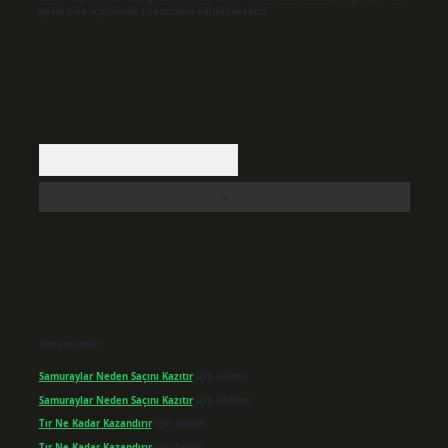
yasal süre içerisinde sitemizden kaldırılacaktır.
Arama
Son yorumlar
Samuraylar Neden Saçını Kazıtır
için
admin
Samuraylar Neden Saçını Kazıtır
için
Fadime
Tır Ne Kadar Kazandırır
için
admin
Tır Ne Kadar Kazandırır
için
Sevim