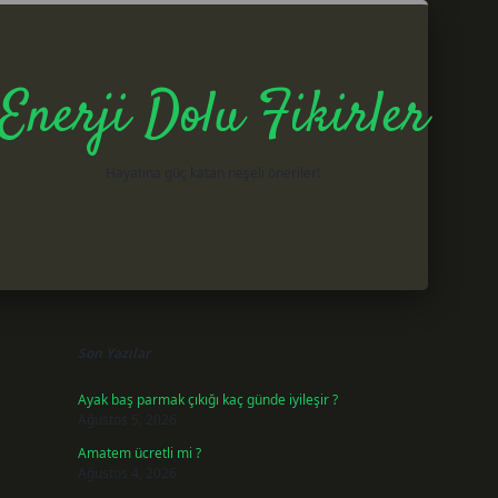
Enerji Dolu Fikirler
Hayatına güç katan neşeli öneriler!
Sidebar
betxper gi
Son Yazılar
Ayak baş parmak çıkığı kaç günde iyileşir ?
Ağustos 5, 2026
Amatem ücretli mi ?
Ağustos 4, 2026