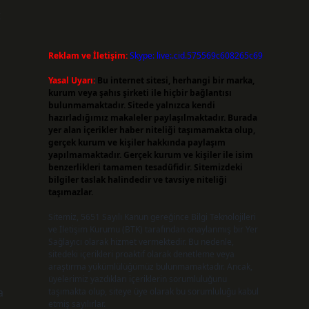
t
Reklam ve İletişim:
Skype: live:.cid.575569c608265c69
Yasal Uyarı:
Bu internet sitesi, herhangi bir marka,
kurum veya şahıs şirketi ile hiçbir bağlantısı
bulunmamaktadır. Sitede yalnızca kendi
hazırladığımız makaleler paylaşılmaktadır. Burada
yer alan içerikler haber niteliği taşımamakta olup,
gerçek kurum ve kişiler hakkında paylaşım
yapılmamaktadır. Gerçek kurum ve kişiler ile isim
benzerlikleri tamamen tesadüfidir. Sitemizdeki
bilgiler taslak halindedir ve tavsiye niteliği
taşımazlar.
Sitemiz, 5651 Sayılı Kanun gereğince Bilgi Teknolojileri
ve İletişim Kurumu (BTK) tarafından onaylanmış bir Yer
Sağlayıcı olarak hizmet vermektedir. Bu nedenle,
sitedeki içerikleri proaktif olarak denetleme veya
araştırma yükümlülüğümüz bulunmamaktadır. Ancak,
üyelerimiz yazdıkları içeriklerin sorumluluğunu
a
taşımakta olup, siteye üye olarak bu sorumluluğu kabul
etmiş sayılırlar.