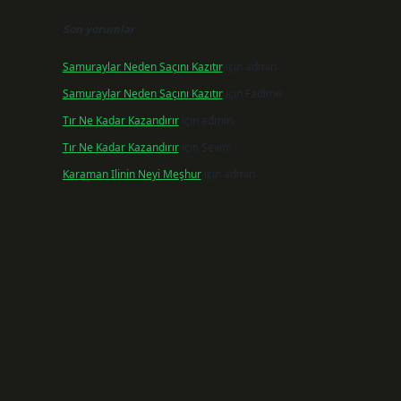
Son yorumlar
Samuraylar Neden Saçını Kazıtır
için
admin
Samuraylar Neden Saçını Kazıtır
için
Fadime
Tır Ne Kadar Kazandırır
için
admin
Tır Ne Kadar Kazandırır
için
Sevim
Karaman Ilinin Neyi Meşhur
için
admin