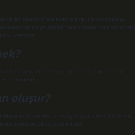
e yayılan titreşimi ifade eden ve enerjinin taşınmasına
a parçaların sık sık yer değiştirmesi olmadan, yani çok az vey
a bir yere taşır.
mek?
ktan çıkıp sosyal bir deneyim haline geldiği bir dönemi
emel ürünleridir.
n oluşur?
 kadar olan dönemi kapsar ve üç dalgaya ayrılır. Bu feminist
arını savunmak için mücadele ettiler.