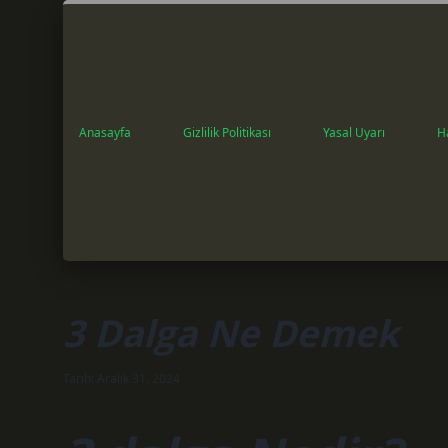
Anasayfa
Gizlilik Politikası
Yasal Uyarı
H
3 Dalga Ne Demek
Tarih: Aralık 31, 2024