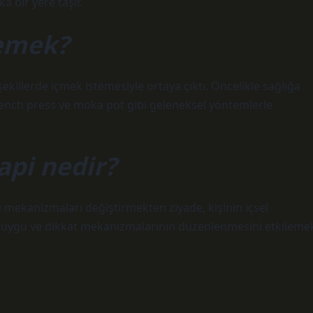
a bir yere taşır.
Demek?
 şekillerde içmek istemesiyle ortaya çıktı. Öncelikle sağlığa
French press ve moka pot gibi geleneksel yöntemlerle
api nedir?
u mekanizmaları değiştirmekten ziyade, kişinin içsel
 duygu ve dikkat mekanizmalarının düzenlenmesini etkileme