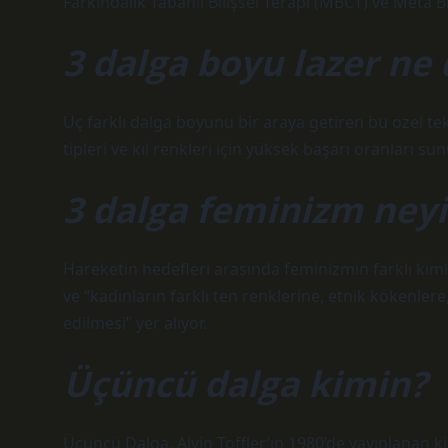
Farkındalık Tabanlı Bilişsel Terapi (MBCT) ve Meta Bi
3 dalga boyu lazer n
Üç farklı dalga boyunu bir araya getiren bu özel tekn
tipleri ve kıl renkleri için yüksek başarı oranları sun
3 dalga feminizm ney
Hareketin hedefleri arasında feminizmin farklı kiml
ve “kadınların farklı ten renklerine, etnik kökenlere
edilmesi” yer alıyor.
Üçüncü dalga kimin?
Üçüncü Dalga, Alvin Toffler’ın 1980’de yayınlanan k