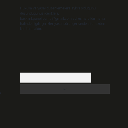
Hukuka ve yasal düzenlemelere aykırı olduğunu
düşündüğünüz içerikleri,
backlinkpanelicomtr@gmail.com
adresine bildirmeniz
halinde, ilgili içerikler yasal süre içerisinde sitemizden
kaldırılacaktır.
Arama
k