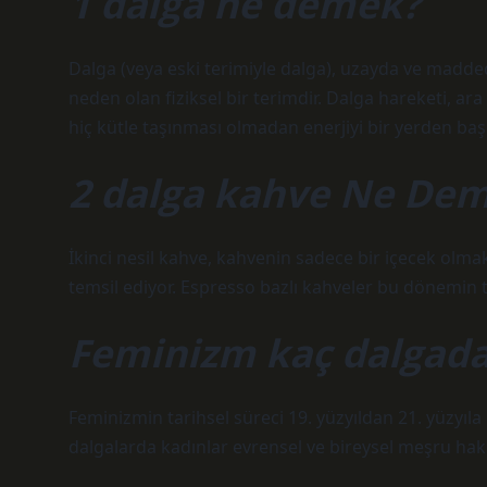
1 dalga ne demek?
Dalga (veya eski terimiyle dalga), uzayda ve madded
neden olan fiziksel bir terimdir. Dalga hareketi, ar
hiç kütle taşınması olmadan enerjiyi bir yerden başk
2 dalga kahve Ne De
İkinci nesil kahve, kahvenin sadece bir içecek olma
temsil ediyor. Espresso bazlı kahveler bu dönemin t
Feminizm kaç dalgada
Feminizmin tarihsel süreci 19. yüzyıldan 21. yüzyıla
dalgalarda kadınlar evrensel ve bireysel meşru hakl