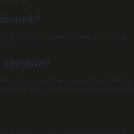
lişsel Terapi.
e demek?
oloji, tüyleri kökünden etkili bir şekilde alırken, tüm cilt
uyor.
i savunur?
iklere sahip kadınları da kapsayacak şekilde genişletilmesi
, milliyetlere, dinlere ve kültürlere sahip olabileceğinin kabu
itabıdır. Gelecek Şoku’nun (1970) devamı niteliğindedir ve