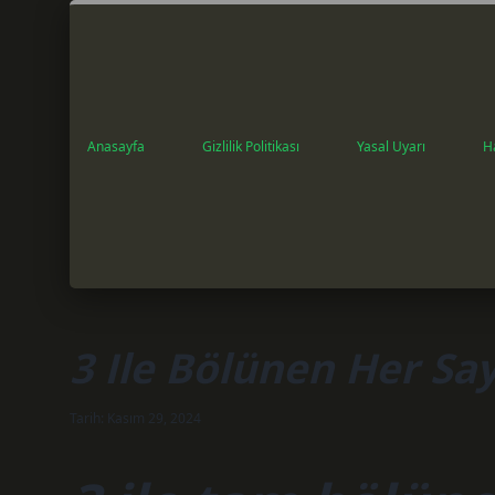
Anasayfa
Gizlilik Politikası
Yasal Uyarı
H
3 Ile Bölünen Her Sa
Tarih: Kasım 29, 2024