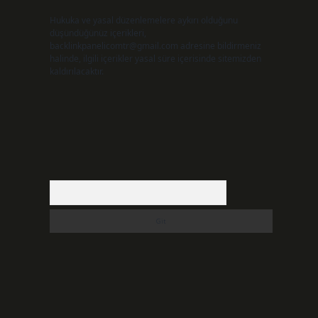
Hukuka ve yasal düzenlemelere aykırı olduğunu
düşündüğünüz içerikleri,
backlinkpanelicomtr@gmail.com
adresine bildirmeniz
halinde, ilgili içerikler yasal süre içerisinde sitemizden
kaldırılacaktır.
Arama