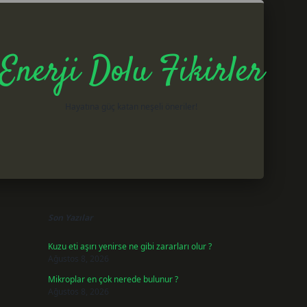
Enerji Dolu Fikirler
Hayatına güç katan neşeli öneriler!
Sidebar
betxper gir
Son Yazılar
Kuzu eti aşırı yenirse ne gibi zararları olur ?
Ağustos 8, 2026
Mikroplar en çok nerede bulunur ?
Ağustos 8, 2026