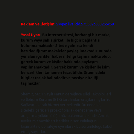
Reklam ve İletişim:
Skype: live:.cid.575569c608265c69
Yasal Uyarı:
Bu internet sitesi, herhangi bir marka,
kurum veya şahıs şirketi ile hiçbir bağlantısı
bulunmamaktadır. Sitede yalnızca kendi
hazırladığımız makaleler paylaşılmaktadır. Burada
yer alan içerikler haber niteliği taşımamakta olup,
gerçek kurum ve kişiler hakkında paylaşım
e
yapılmamaktadır. Gerçek kurum ve kişiler ile isim
benzerlikleri tamamen tesadüfidir. Sitemizdeki
bilgiler taslak halindedir ve tavsiye niteliği
taşımazlar.
Sitemiz, 5651 Sayılı Kanun gereğince Bilgi Teknolojileri
ve İletişim Kurumu (BTK) tarafından onaylanmış bir Yer
Sağlayıcı olarak hizmet vermektedir. Bu nedenle,
sitedeki içerikleri proaktif olarak denetleme veya
araştırma yükümlülüğümüz bulunmamaktadır. Ancak,
üyelerimiz yazdıkları içeriklerin sorumluluğunu
taşımakta olup, siteye üye olarak bu sorumluluğu kabul
etmiş sayılırlar.