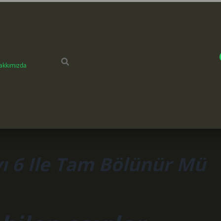
akkımızda
yı 6 Ile Tam Bölünür Mü