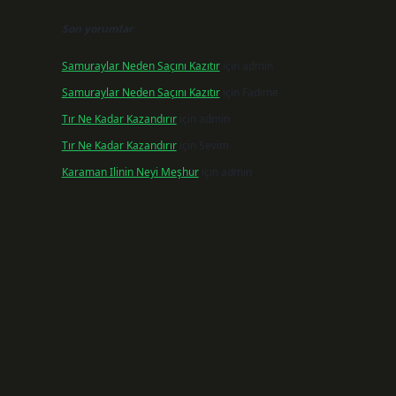
Son yorumlar
Samuraylar Neden Saçını Kazıtır
için
admin
Samuraylar Neden Saçını Kazıtır
için
Fadime
Tır Ne Kadar Kazandırır
için
admin
Tır Ne Kadar Kazandırır
için
Sevim
Karaman Ilinin Neyi Meşhur
için
admin