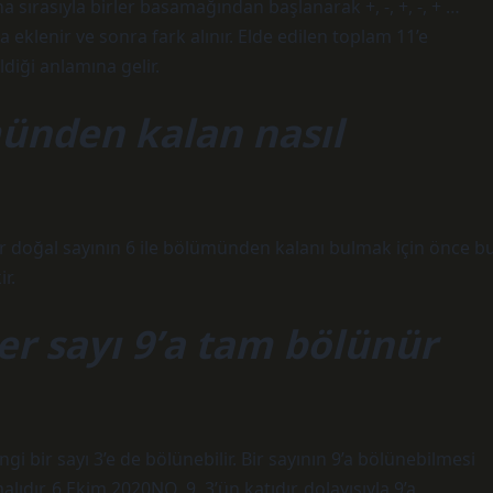
na sırasıyla birler basamağından başlanarak +, -, +, -, + …
rafa eklenir ve sonra fark alınır. Elde edilen toplam 11’e
diği anlamına gelir.
münden kalan nasıl
ir doğal sayının 6 ile bölümünden kalanı bulmak için önce b
r.
er sayı 9’a tam bölünür
ngi bir sayı 3’e de bölünebilir. Bir sayının 9’a bölünebilmesi
lıdır. 6 Ekim 2020NO. 9, 3’ün katıdır, dolayısıyla 9’a