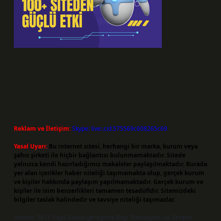
Reklam ve İletişim:
Skype: live:.cid.575569c608265c69
Yasal Uyarı:
Bu internet sitesi, herhangi bir marka, kurum veya
şahıs şirketi ile hiçbir bağlantısı bulunmamaktadır. Sitede
yalnızca kendi hazırladığımız makaleler paylaşılmaktadır. Burada
yer alan içerikler haber niteliği taşımamakta olup, gerçek kurum
ve kişiler hakkında paylaşım yapılmamaktadır. Gerçek kurum ve
kişiler ile isim benzerlikleri tamamen tesadüfidir. Sitemizdeki
bilgiler taslak halindedir ve tavsiye niteliği taşımazlar.
Sitemiz, 5651 Sayılı Kanun gereğince Bilgi Teknolojileri ve İletişim