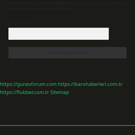
Daha sonraki yorumlarımda kullanılması için adım, e-posta adresim ve
site adresim bu tarayıcıya kaydedilsin.
6 + 2 kaçtır?
*
https://gunesforum.com
https://barohaberleri.com.tr
https://flubber.com.tr
Sitemap