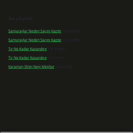
Son yorumlar
Samuraylar Neden Saçını Kazıtır
için
admin
Samuraylar Neden Saçını Kazıtır
için
Fadime
Tır Ne Kadar Kazandırır
için
admin
Tır Ne Kadar Kazandırır
için
Sevim
Karaman Ilinin Neyi Meşhur
için
admin
riş