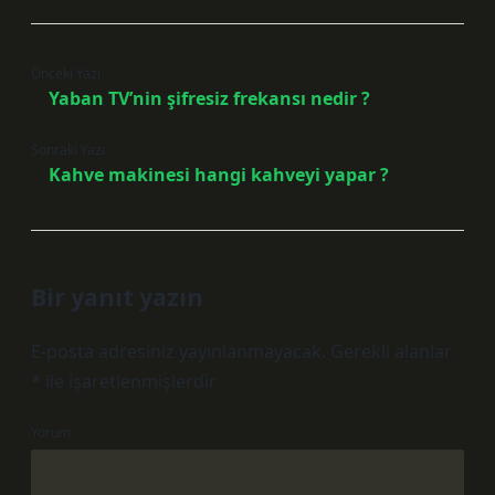
Önceki Yazı
Yaban TV’nin şifresiz frekansı nedir ?
Sonraki Yazı
Kahve makinesi hangi kahveyi yapar ?
Bir yanıt yazın
E-posta adresiniz yayınlanmayacak.
Gerekli alanlar
*
ile işaretlenmişlerdir
Yorum