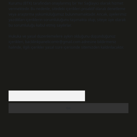
Kurumu (BTK) tarafından onaylanmış bir Yer Sağlayıcı olarak hizmet
vermektedir. Bu nedenle, sitedeki içerikleri proaktif olarak denetleme
veya araştırma yükümlülüğümüz bulunmamaktadır. Ancak, üyelerimiz
yazdıkları içeriklerin sorumluluğunu taşımakta olup, siteye üye olarak
bu sorumluluğu kabul etmiş sayılırlar.
Hukuka ve yasal düzenlemelere aykırı olduğunu düşündüğünüz
içerikleri,
backlinkpanelicomtr@gmail.com
adresine bildirmeniz
halinde, ilgili içerikler yasal süre içerisinde sitemizden kaldırılacaktır.
Arama