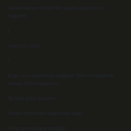
Genel olarak n köşeli bir yapıda maksimum
bağlantı:
[
frac{n(n-1)}{2}
]
8 gen için maksimum bağlantı 28’dir. Köşegenler
bunun 20’sini oluşturur.
Bu bize şunu gösterir:
Sistem tamamen bağlantısız değil
Ama tam entegre de değil