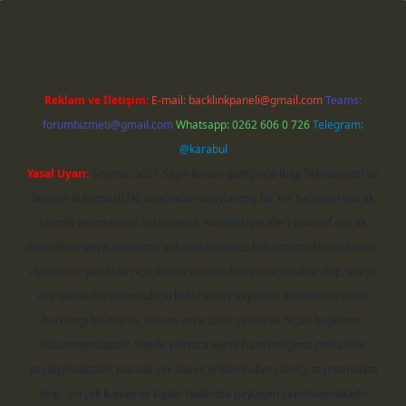
Reklam ve İletişim:
E-mail:
backlinkpaneli@gmail.com
Teams:
forumhizmeti@gmail.com
Whatsapp: 0262 606 0 726
Telegram:
@karabul
Yasal Uyarı:
Sitemiz, 5651 Sayılı Kanun gereğince Bilgi Teknolojileri ve
İletişim Kurumu (BTK) tarafından onaylanmış bir Yer Sağlayıcı olarak
hizmet vermektedir. Bu nedenle, sitedeki içerikleri proaktif olarak
denetleme veya araştırma yükümlülüğümüz bulunmamaktadır. Ancak,
üyelerimiz yazdıkları içeriklerin sorumluluğunu taşımakta olup, siteye
üye olarak bu sorumluluğu kabul etmiş sayılırlar. Bu internet sitesi,
herhangi bir marka, kurum veya şahıs şirketi ile hiçbir bağlantısı
bulunmamaktadır. Sitede yalnızca kendi hazırladığımız makaleler
paylaşılmaktadır. Burada yer alan içerikler haber niteliği taşımamakta
olup, gerçek kurum ve kişiler hakkında paylaşım yapılmamaktadır.