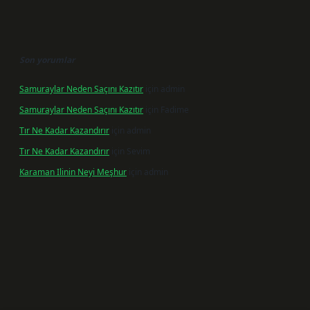
Son yorumlar
Samuraylar Neden Saçını Kazıtır
için
admin
Samuraylar Neden Saçını Kazıtır
için
Fadime
Tır Ne Kadar Kazandırır
için
admin
Tır Ne Kadar Kazandırır
için
Sevim
Karaman Ilinin Neyi Meşhur
için
admin