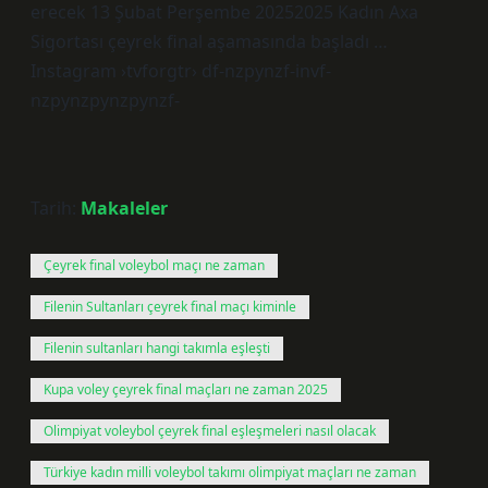
erecek 13 Şubat Perşembe 20252025 Kadın Axa
Sigortası çeyrek final aşamasında başladı …
Instagram ›tvforgtr› df-nzpynzf-invf-
nzpynzpynzpynzf-
Tarih:
Makaleler
Çeyrek final voleybol maçı ne zaman
Filenin Sultanları çeyrek final maçı kiminle
Filenin sultanları hangi takımla eşleşti
Kupa voley çeyrek final maçları ne zaman 2025
Olimpiyat voleybol çeyrek final eşleşmeleri nasıl olacak
Türkiye kadın milli voleybol takımı olimpiyat maçları ne zaman