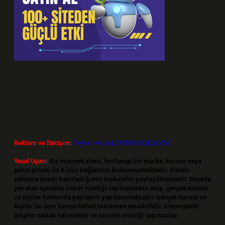
Reklam ve İletişim:
Skype: live:.cid.575569c608265c69
Yasal Uyarı:
Bu internet sitesi, herhangi bir marka, kurum veya
şahıs şirketi ile hiçbir bağlantısı bulunmamaktadır. Sitede
yalnızca kendi hazırladığımız makaleler paylaşılmaktadır. Burada
yer alan içerikler haber niteliği taşımamakta olup, gerçek kurum
ve kişiler hakkında paylaşım yapılmamaktadır. Gerçek kurum ve
kişiler ile isim benzerlikleri tamamen tesadüfidir. Sitemizdeki
bilgiler taslak halindedir ve tavsiye niteliği taşımazlar.