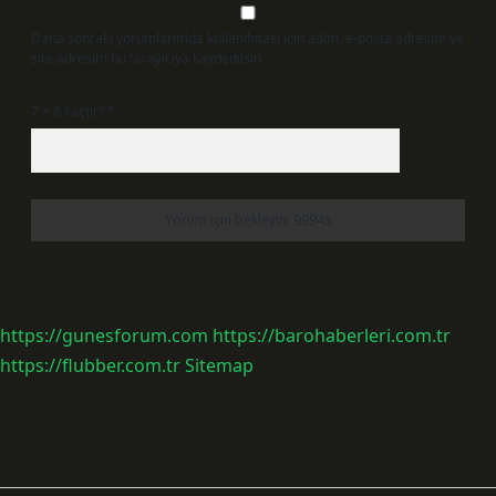
Daha sonraki yorumlarımda kullanılması için adım, e-posta adresim ve
site adresim bu tarayıcıya kaydedilsin.
7 + 8 kaçtır?
*
https://gunesforum.com
https://barohaberleri.com.tr
https://flubber.com.tr
Sitemap