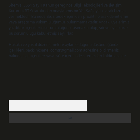
Sitemiz, 5651 Sayılı Kanun gereğince Bilgi Teknolojileri ve İletişim
Kurumu (BTK) tarafından onaylanmış bir Yer Sağlayıcı olarak hizmet
vermektedir. Bu nedenle, sitedeki içerikleri proaktif olarak denetleme
veya araştırma yükümlülüğümüz bulunmamaktadır. Ancak, üyelerimiz
yazdıkları içeriklerin sorumluluğunu taşımakta olup, siteye üye olarak
bu sorumluluğu kabul etmiş sayılırlar.
Hukuka ve yasal düzenlemelere aykırı olduğunu düşündüğünüz
içerikleri,
backlinkpanelicomtr@gmail.com
adresine bildirmeniz
halinde, ilgili içerikler yasal süre içerisinde sitemizden kaldırılacaktır.
Arama