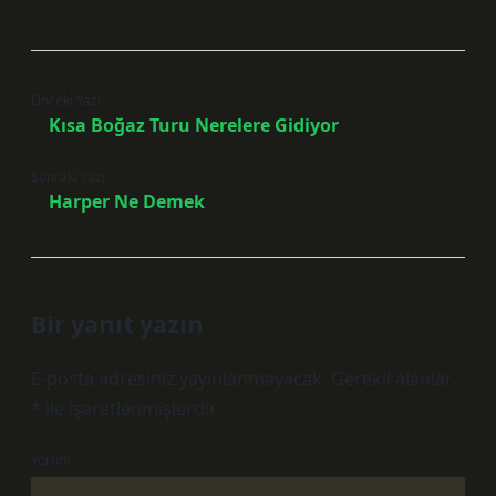
Önceki Yazı
Kısa Boğaz Turu Nerelere Gidiyor
Sonraki Yazı
Harper Ne Demek
Bir yanıt yazın
E-posta adresiniz yayınlanmayacak.
Gerekli alanlar
*
ile işaretlenmişlerdir
Yorum