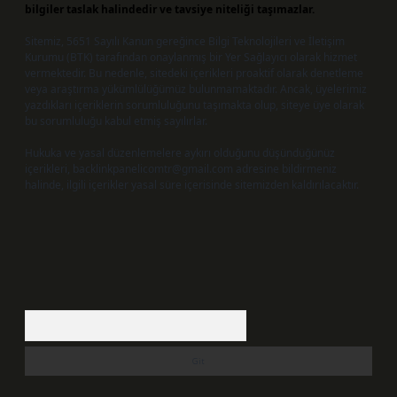
bilgiler taslak halindedir ve tavsiye niteliği taşımazlar.
Sitemiz, 5651 Sayılı Kanun gereğince Bilgi Teknolojileri ve İletişim
Kurumu (BTK) tarafından onaylanmış bir Yer Sağlayıcı olarak hizmet
vermektedir. Bu nedenle, sitedeki içerikleri proaktif olarak denetleme
veya araştırma yükümlülüğümüz bulunmamaktadır. Ancak, üyelerimiz
yazdıkları içeriklerin sorumluluğunu taşımakta olup, siteye üye olarak
bu sorumluluğu kabul etmiş sayılırlar.
Hukuka ve yasal düzenlemelere aykırı olduğunu düşündüğünüz
içerikleri,
backlinkpanelicomtr@gmail.com
adresine bildirmeniz
halinde, ilgili içerikler yasal süre içerisinde sitemizden kaldırılacaktır.
Arama