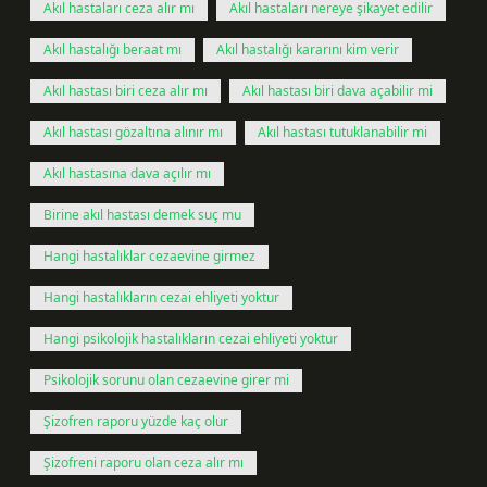
Akıl hastaları ceza alır mı
Akıl hastaları nereye şikayet edilir
Akıl hastalığı beraat mı
Akıl hastalığı kararını kim verir
Akıl hastası biri ceza alır mı
Akıl hastası biri dava açabilir mi
Akıl hastası gözaltına alınır mı
Akıl hastası tutuklanabilir mi
Akıl hastasına dava açılır mı
Birine akıl hastası demek suç mu
Hangi hastalıklar cezaevine girmez
Hangi hastalıkların cezai ehliyeti yoktur
Hangi psikolojik hastalıkların cezai ehliyeti yoktur
Psikolojik sorunu olan cezaevine girer mi
Şizofren raporu yüzde kaç olur
Şizofreni raporu olan ceza alır mı