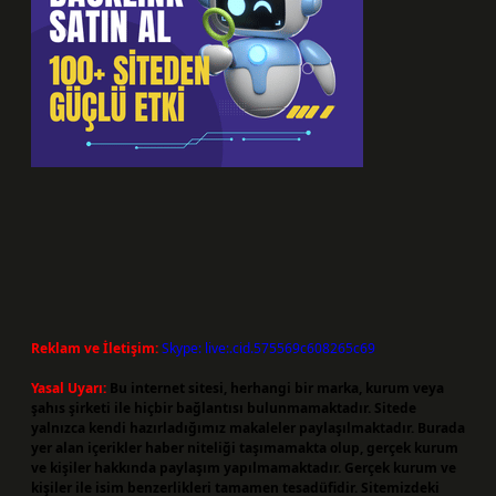
Reklam ve İletişim:
Skype: live:.cid.575569c608265c69
Yasal Uyarı:
Bu internet sitesi, herhangi bir marka, kurum veya
şahıs şirketi ile hiçbir bağlantısı bulunmamaktadır. Sitede
yalnızca kendi hazırladığımız makaleler paylaşılmaktadır. Burada
yer alan içerikler haber niteliği taşımamakta olup, gerçek kurum
ve kişiler hakkında paylaşım yapılmamaktadır. Gerçek kurum ve
kişiler ile isim benzerlikleri tamamen tesadüfidir. Sitemizdeki