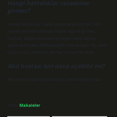
Hangi hastalıklar cezaevine
girmez?
Hangi hastalıklar hapis cezasına yol açmaz? Akıl
sağlığı yerinde olmayan kişiler hapse girmez.
Başkan, sağlık sorunları yaşayan veya hapiste
yaşlanan kişileri affetme yetkisine sahiptir. Bu yetki
kullanılırsa, mahkum derhal serbest bırakılır.
Akıl hastası biri dava açabilir mi?
Akıl hastası olan tarafın dava açma hakkı yoktur.
Tarih:
Makaleler