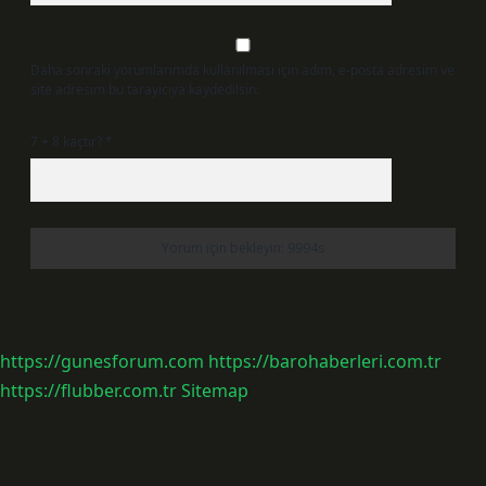
Daha sonraki yorumlarımda kullanılması için adım, e-posta adresim ve
site adresim bu tarayıcıya kaydedilsin.
7 + 8 kaçtır?
*
https://gunesforum.com
https://barohaberleri.com.tr
https://flubber.com.tr
Sitemap