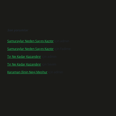
Son yorumlar
Samuraylar Neden Saçını Kazıtır
için
admin
Samuraylar Neden Saçını Kazıtır
için
Fadime
Tır Ne Kadar Kazandırır
için
admin
Tır Ne Kadar Kazandırır
için
Sevim
Karaman Ilinin Neyi Meşhur
için
admin