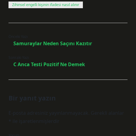
Zihinsel engelli kişinin ifadesi nasıl alınır
Önceki Yazı
Samuraylar Neden Saçını Kazıtır
Sonraki Yazı
C Anca Testi Pozitif Ne Demek
Bir yanıt yazın
E-posta adresiniz yayınlanmayacak.
Gerekli alanlar
*
ile işaretlenmişlerdir
Yorum