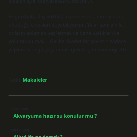
insanın içsel dünyasında vücut bulur.
Bugün hala, Kayseri’deki o eski evde, annemin dua
okuduğu o sesleri duyabiliyorum. Yıllar sonra bile,
onların anlamını keşfetmek ve bana kattıkları ile
yolumu bulmak… Galiba, ibadet bir şeylerin sadece
yapılması değil, yaşanması gerektiğini bana öğretti.
Tarih:
Makaleler
Önceki Yazı
Akvaryuma hazır su konulur mu ?
Sonraki Yazı