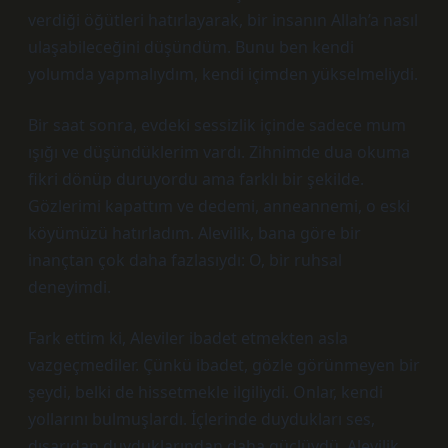
verdiği öğütleri hatırlayarak, bir insanın Allah’a nasıl
ulaşabileceğini düşündüm. Bunu ben kendi
yolumda yapmalıydım, kendi içimden yükselmeliydi.
Bir saat sonra, evdeki sessizlik içinde sadece mum
ışığı ve düşündüklerim vardı. Zihnimde dua okuma
fikri dönüp duruyordu ama farklı bir şekilde.
Gözlerimi kapattım ve dedemi, anneannemi, o eski
köyümüzü hatırladım. Alevilik, bana göre bir
inançtan çok daha fazlasıydı: O, bir ruhsal
deneyimdi.
Fark ettim ki, Aleviler ibadet etmekten asla
vazgeçmediler. Çünkü ibadet, gözle görünmeyen bir
şeydi, belki de hissetmekle ilgiliydi. Onlar, kendi
yollarını bulmuşlardı. İçlerinde duydukları ses,
dışarıdan duyduklarından daha güçlüydü. Alevilik,