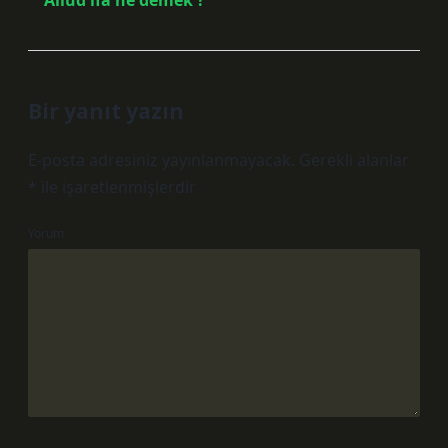
Aliud ifa ne demek ?
Bir yanıt yazın
E-posta adresiniz yayınlanmayacak.
Gerekli alanlar
*
ile işaretlenmişlerdir
Yorum