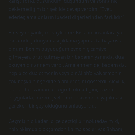
karıştırdı ki, düşündüm, düşündüm ve sonra hiç
beklemediğim bir şekilde cevap verdim: “Evet,
ederler, ama onların ibadeti diğerlerinden farklıdır.”
Bir şeyler yanlış mı söyledim? Belki de insanlara ya
da kendi iç dünyama açıklama yapmakta başarısız
oldum. Benim büyüdüğüm evde hiç camiye
gitmeyen, oruç tutmayan bir babanın yanında, dua
okuyan bir annem vardı. Ama annem de, babam da,
hep bize dua etmenin veya bir Allah’a yalvarmanın
çok başka bir şekilde olabileceğini gösterdi. Alevilik,
bunun her zaman bir öğreti olmadığını, bazen
duygularla, bazen içsel bir muhasebe ile yapılması
gereken bir şey olduğunu anlatıyordu.
Geçmişin o kadar iç içe geçtiği bir noktadayım ki,
hala aklımda o akşamdan kalma sesler var. Babam,