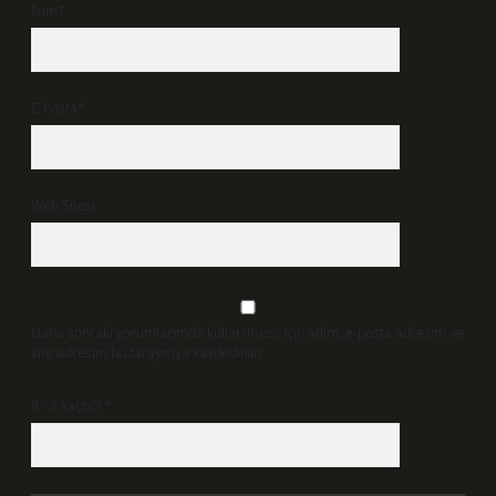
İsim*
E-Posta*
Web Sitesi
Daha sonraki yorumlarımda kullanılması için adım, e-posta adresim ve
site adresim bu tarayıcıya kaydedilsin.
9 - 5 kaçtır?
*