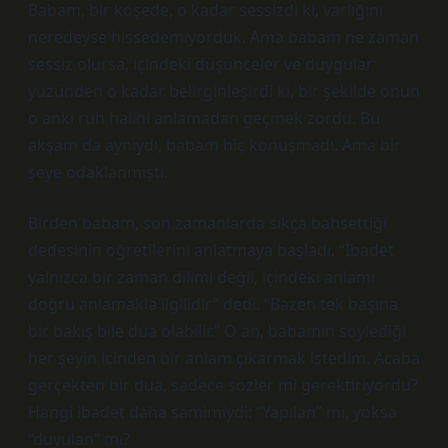
Babam, bir köşede, o kadar sessizdi ki, varlığını
neredeyse hissedemiyorduk. Ama babam ne zaman
sessiz olursa, içindeki düşünceler ve duygular
yüzünden o kadar belirginleşirdi ki, bir şekilde onun
o anki ruh halini anlamadan geçmek zordu. Bu
akşam da aynıydı, babam hiç konuşmadı. Ama bir
şeye odaklanmıştı.
Birden babam, son zamanlarda sıkça bahsettiği
dedesinin öğretilerini anlatmaya başladı. “İbadet
yalnızca bir zaman dilimi değil, içindeki anlamı
doğru anlamakla ilgilidir” dedi. “Bazen tek başına
bir bakış bile dua olabilir.” O an, babamın söylediği
her şeyin içinden bir anlam çıkarmak istedim. Acaba
gerçekten bir dua, sadece sözler mi gerektiriyordu?
Hangi ibadet daha samimiydi: “Yapılan” mı, yoksa
“duyulan” mı?