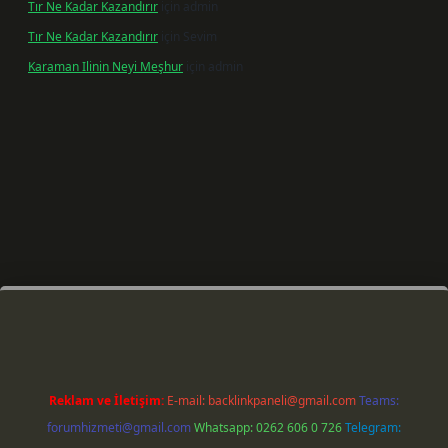
Tır Ne Kadar Kazandırır
için
admin
Tır Ne Kadar Kazandırır
için
Sevim
Karaman Ilinin Neyi Meşhur
için
admin
 giriş
Reklam ve İletişim:
E-mail:
backlinkpaneli@gmail.com
Teams:
forumhizmeti@gmail.com
Whatsapp: 0262 606 0 726
Telegram: