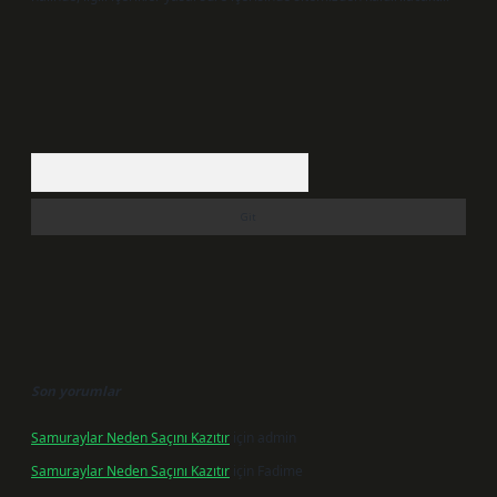
Arama
Son yorumlar
Samuraylar Neden Saçını Kazıtır
için
admin
Samuraylar Neden Saçını Kazıtır
için
Fadime