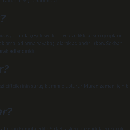
si Dahabölek (Dahaböğuk (
?
syonunda çeşitli sivillerin ve özellikle askeri grupların
naklama lodlarına Yayabaşi olarak adlandırılırken, Sekban
rak adlandırıldı.
r?
 çiftçilerinin sürüş kısmını oluşturur. Murad zamanı için bi
ar?
arafından komuta edilir. Şirket, askeri düzendeki en küçük