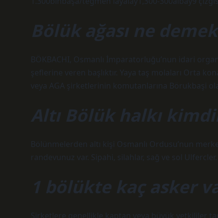
1.300binbaşa/teğmen layalay1,300-300albay9 çizgi
Bölük ağası ne demek
BÖKBACHI, Osmanlı İmparatorluğu’nun idari organiza
şeflerine veren başlıktır. Yaya taş molaları Orta ko
veya AGA şirketlerinin komutanlarına Börukbaşi ola
Altı Bölük halkı kimdi
Bölünmelerden altı kişi Osmanlı Ordusu’nun merkezi
randevunuz var. Sipahi, silahlar, sağ ve sol Ulfercler.
1 bölükte kaç asker v
Şirketlere genellikle kaptan veya büyük yetkililer t