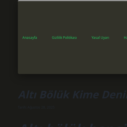
Anasayfa
Gizlilik Politikası
Yasal Uyarı
H
Altı Bölük Kime Deni
Tarih: Ağustos 28, 2025