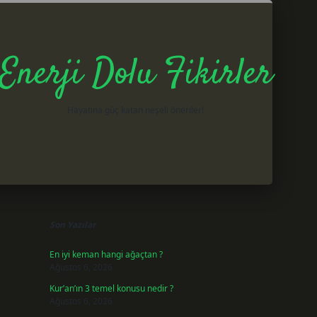
Enerji Dolu Fikirler
Hayatına güç katan neşeli öneriler!
Sidebar
betxper giri
Son Yazılar
En iyi keman hangi ağaçtan ?
Ağustos 6, 2026
Kur’an’ın 3 temel konusu nedir ?
Ağustos 6, 2026