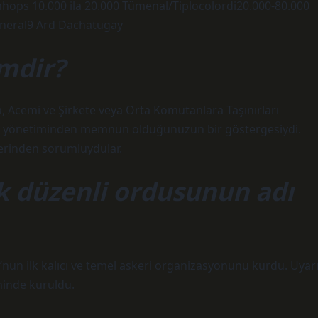
mhops 10.000 ila 20.000 Tümenal/Tiplocolordi20.000-80.000
neral9 Ard Dachatugay
imdir?
, Acemi ve Şirkete veya Orta Komutanlara Taşınırları
min yönetiminden memnun olduğunuzun bir göstergesiydi.
serinden sorumluydular.
lk düzenli ordusunun adı
’nun ilk kalıcı ve temel askeri organizasyonunu kurdu. Uyarı
minde kuruldu.