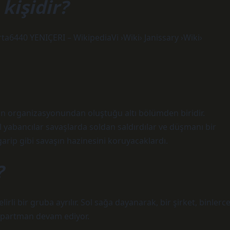
 kişidir?
a6440 YENIÇERI – WikipediaVi ›Wiki› Janissary ›Wiki›
un organizasyonundan oluştuğu altı bölümden biridir.
 yabancılar savaşlarda soldan saldırdılar ve düşmanı bir
 garip gibi savaşın hazinesini koruyacaklardı.
?
lirli bir gruba ayrılır. Sol sağa dayanarak, bir şirket, binlerc
epartman devam ediyor.