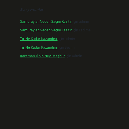
Son yorumlar
Samuraylar Neden Saçını Kazıtır
için
admin
Samuraylar Neden Saçını Kazıtır
için
Fadime
Tır Ne Kadar Kazandırır
için
admin
Tır Ne Kadar Kazandırır
için
Sevim
Karaman Ilinin Neyi Meşhur
için
admin
: