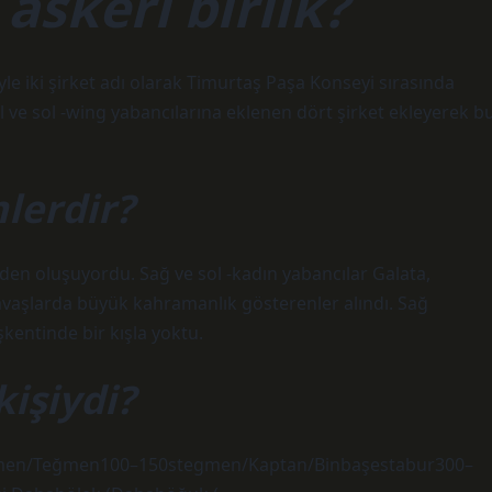
askeri birlik?
yle iki şirket adı olarak Timurtaş Paşa Konseyi sırasında
l ve sol -wing yabancılarına eklenen dört şirket ekleyerek b
mlerdir?
den oluşuyordu. Sağ ve sol -kadın yabancılar Galata,
savaşlarda büyük kahramanlık gösterenler alındı. Sağ
kentinde bir kışla yoktu.
işiydi?
ğmen/Teğmen100–150stegmen/Kaptan/Binbaşestabur300–