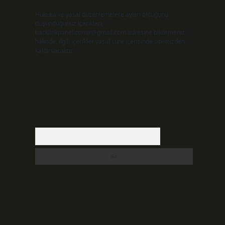
Hukuka ve yasal düzenlemelere aykırı olduğunu
düşündüğünüz içerikleri,
backlinkpanelicomtr@gmail.com
adresine bildirmeniz
halinde, ilgili içerikler yasal süre içerisinde sitemizden
kaldırılacaktır.
Arama