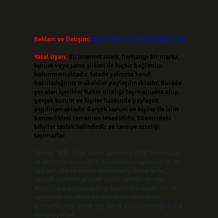
Reklam ve İletişim:
Skype: live:.cid.575569c608265c69
Yasal Uyarı:
Bu internet sitesi, herhangi bir marka,
kurum veya şahıs şirketi ile hiçbir bağlantısı
bulunmamaktadır. Sitede yalnızca kendi
hazırladığımız makaleler paylaşılmaktadır. Burada
yer alan içerikler haber niteliği taşımamakta olup,
gerçek kurum ve kişiler hakkında paylaşım
yapılmamaktadır. Gerçek kurum ve kişiler ile isim
benzerlikleri tamamen tesadüfidir. Sitemizdeki
bilgiler taslak halindedir ve tavsiye niteliği
taşımazlar.
Sitemiz, 5651 Sayılı Kanun gereğince Bilgi Teknolojileri
ve İletişim Kurumu (BTK) tarafından onaylanmış bir Yer
Sağlayıcı olarak hizmet vermektedir. Bu nedenle,
sitedeki içerikleri proaktif olarak denetleme veya
araştırma yükümlülüğümüz bulunmamaktadır. Ancak,
üyelerimiz yazdıkları içeriklerin sorumluluğunu
taşımakta olup, siteye üye olarak bu sorumluluğu kabul
etmiş sayılırlar.