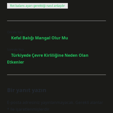
Rot balans ayarı gerektiği nasıl anlaşılır
Önceki Yazı
Kefal Balığı Mangal Olur Mu
Sonraki Yazı
Türkiyede Çevre Kirliliğine Neden Olan
Etkenler
Bir yanıt yazın
E-posta adresiniz yayınlanmayacak.
Gerekli alanlar
*
ile işaretlenmişlerdir