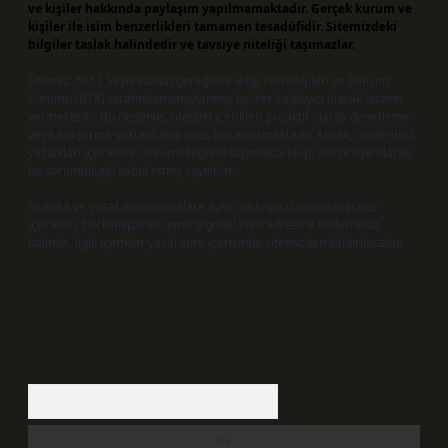
ve kişiler hakkında paylaşım yapılmamaktadır. Gerçek kurum ve
kişiler ile isim benzerlikleri tamamen tesadüfidir. Sitemizdeki
bilgiler taslak halindedir ve tavsiye niteliği taşımazlar.
Sitemiz, 5651 Sayılı Kanun gereğince Bilgi Teknolojileri ve İletişim
Kurumu (BTK) tarafından onaylanmış bir Yer Sağlayıcı olarak hizmet
vermektedir. Bu nedenle, sitedeki içerikleri proaktif olarak denetleme
veya araştırma yükümlülüğümüz bulunmamaktadır. Ancak, üyelerimiz
yazdıkları içeriklerin sorumluluğunu taşımakta olup, siteye üye olarak
bu sorumluluğu kabul etmiş sayılırlar.
Hukuka ve yasal düzenlemelere aykırı olduğunu düşündüğünüz
içerikleri,
backlinkpanelicomtr@gmail.com
adresine bildirmeniz
halinde, ilgili içerikler yasal süre içerisinde sitemizden kaldırılacaktır.
Arama