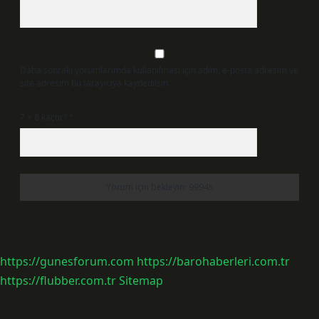
Daha sonraki yorumlarımda kullanılması için adım, e-posta adresim ve
site adresim bu tarayıcıya kaydedilsin.
7 + 8 kaçtır?
*
https://gunesforum.com
https://barohaberleri.com.tr
https://flubber.com.tr
Sitemap