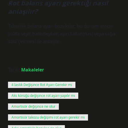
Rot balans ayarı gerektiği nasıl
anlaşılır?
Tekerlek balans ayarı bozuktur; bu durum aracın
yolda seyir halindeyken aşırı sallanması veya sağa
sola çekmesi ile anlaşılır.
Tarih:
Makaleler
4 lastik Değişince Rot Ayarı Gerekir mi
Aks körüğü değişince rot ayarı yapılır mı
Amortisör değişince ne olur
Amortisör takozu değişimi rot ayarı gerekir mi