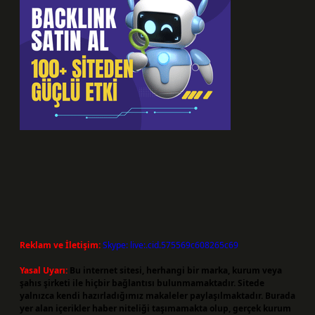
Reklam ve İletişim:
Skype: live:.cid.575569c608265c69
Yasal Uyarı:
Bu internet sitesi, herhangi bir marka, kurum veya
şahıs şirketi ile hiçbir bağlantısı bulunmamaktadır. Sitede
yalnızca kendi hazırladığımız makaleler paylaşılmaktadır. Burada
yer alan içerikler haber niteliği taşımamakta olup, gerçek kurum