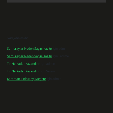
Son yorumlar
Samuraylar Neden Saçını Kazıtır
için
admin
Samuraylar Neden Saçını Kazıtır
için
Fadime
Tır Ne Kadar Kazandırır
için
admin
Tır Ne Kadar Kazandırır
için
Sevim
Karaman Ilinin Neyi Meşhur
için
admin