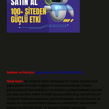
Reklam ve İletişim:
Skype: live:.cid.575569c608265c69
Yasal Uyarı:
Bu internet sitesi, herhangi bir marka, kurum veya
şahıs şirketi ile hiçbir bağlantısı bulunmamaktadır. Sitede
yalnızca kendi hazırladığımız makaleler paylaşılmaktadır. Burada
yer alan içerikler haber niteliği taşımamakta olup, gerçek kurum
ve kişiler hakkında paylaşım yapılmamaktadır. Gerçek kurum ve
kişiler ile isim benzerlikleri tamamen tesadüfidir. Sitemizdeki
bilgiler taslak halindedir ve tavsiye niteliği taşımazlar.