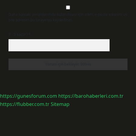
Daha sonraki yorumlarımda kullanılması için adım, e-posta adresim ve
site adresim bu tarayıcıya kaydedilsin.
9 - 5 kaçtır?
*
https://gunesforum.com
https://barohaberleri.com.tr
https://flubber.com.tr
Sitemap