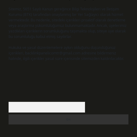
Sitemiz, 5651 Sayılı Kanun gereğince Bilgi Teknolojileri ve İletişim
Kurumu (BTK) tarafından onaylanmış bir Yer Sağlayıcı olarak hizmet
vermektedir. Bu nedenle, sitedeki içerikleri proaktif olarak denetleme
veya araştırma yükümlülüğümüz bulunmamaktadır. Ancak, üyelerimiz
yazdıkları içeriklerin sorumluluğunu taşımakta olup, siteye üye olarak
bu sorumluluğu kabul etmiş sayılırlar.
Hukuka ve yasal düzenlemelere aykırı olduğunu düşündüğünüz
içerikleri,
backlinkpanelicomtr@gmail.com
adresine bildirmeniz
halinde, ilgili içerikler yasal süre içerisinde sitemizden kaldırılacaktır.
Arama