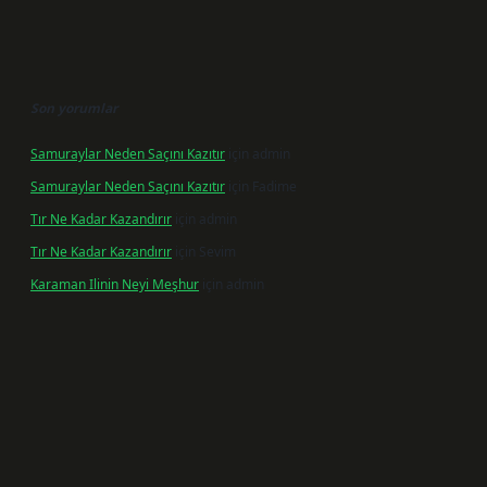
Son yorumlar
Samuraylar Neden Saçını Kazıtır
için
admin
Samuraylar Neden Saçını Kazıtır
için
Fadime
Tır Ne Kadar Kazandırır
için
admin
Tır Ne Kadar Kazandırır
için
Sevim
Karaman Ilinin Neyi Meşhur
için
admin