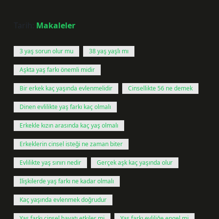
Tarih:
Makaleler
3 yaş sorun olur mu
38 yaş yaşlı mı
Aşkta yaş farkı önemli midir
Bir erkek kaç yaşında evlenmelidir
Cinsellikte 56 ne demek
Dinen evlilikte yaş farkı kaç olmalı
Erkekle kızın arasında kaç yaş olmalı
Erkeklerin cinsel isteği ne zaman biter
Evlilikte yaş sınırı nedir
Gerçek aşk kaç yaşında olur
İlişkilerde yaş farkı ne kadar olmalı
Kaç yaşında evlenmek doğrudur
Yaş farkı cinsel hayatı etkiler mi
Yaş farkı evliliğe engel mi