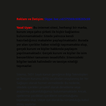
Reklam ve İletişim:
Skype: live:.cid.575569c608265c69
Yasal Uyarı:
Bu internet sitesi, herhangi bir marka,
kurum veya şahıs şirketi ile hiçbir bağlantısı
bulunmamaktadır. Sitede yalnızca kendi
hazırladığımız makaleler paylaşılmaktadır. Burada
yer alan içerikler haber niteliği taşımamakta olup,
gerçek kurum ve kişiler hakkında paylaşım
yapılmamaktadır. Gerçek kurum ve kişiler ile isim
benzerlikleri tamamen tesadüfidir. Sitemizdeki
bilgiler taslak halindedir ve tavsiye niteliği
i
taşımazlar.
Sitemiz, 5651 Sayılı Kanun gereğince Bilgi Teknolojileri
ve İletişim Kurumu (BTK) tarafından onaylanmış bir Yer
Sağlayıcı olarak hizmet vermektedir. Bu nedenle,
sitedeki içerikleri proaktif olarak denetleme veya
a
araştırma yükümlülüğümüz bulunmamaktadır. Ancak,
üyelerimiz yazdıkları içeriklerin sorumluluğunu
taşımakta olup, siteye üye olarak bu sorumluluğu kabul
etmiş sayılırlar.