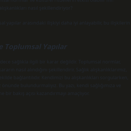
sal normlar ve kültürel ritüellerin etkisi olabilir mi?
alışkanlıkları nasıl şekillendiriyor?
yapılar arasındaki ilişkiyi daha iyi anlayabilir, bu ilişkilerin
ve Toplumsal Yapılar
ece sağlıkla ilgili bir karar değildir. Toplumsal normlar,
 kararın nasıl alındığını şekillendirir. Sağlık alışkanlıklarımız,
ekilde bağlantılıdır. Kendimizi bu alışkanlıkları sorgularken,
öz önünde bulundurmalıyız. Bu yazı, kendi sağlığımıza ve
bir bakış açısı kazandırmayı amaçlıyor.