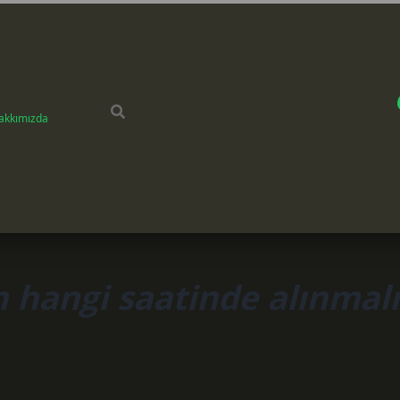
akkımızda
n hangi saatinde alınmalı