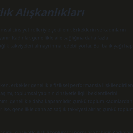
lık Alışkanlıkları
msal cinsiyet rolleriyle şekillenir. Erkeklerin ve kadınların
yanır. Kadınlar, genellikle aile sağlığına daha fazla
lık takviyeleri almayı ihmal edebiliyorlar. Bu, balık yağı hap
ırken, erkekler genellikle fiziksel performansla ilişkilendirilen
klaşımı, toplumsal yapının cinsiyetle ilgili beklentilerini
llanımı genellikle daha kapsamlıdır, çünkü toplum kadınlardan
r ise, genellikle daha az sağlık takviyesi alırlar, çünkü toplu
nımı, cinsiyetle ilişkili toplumsal normlara tabidir. Kadınlar,