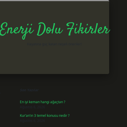
Enerji Dolu Fikirler
Hayatına güç katan neşeli öneriler!
Sidebar
betxper gir
Son Yazılar
En iyi keman hangi ağaçtan ?
Ağustos 6, 2026
Kur’an’ın 3 temel konusu nedir ?
Ağustos 6, 2026