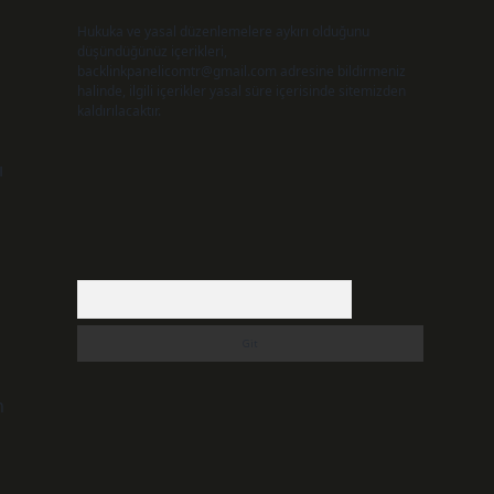
Hukuka ve yasal düzenlemelere aykırı olduğunu
düşündüğünüz içerikleri,
backlinkpanelicomtr@gmail.com
adresine bildirmeniz
halinde, ilgili içerikler yasal süre içerisinde sitemizden
kaldırılacaktır.
ı
Arama
m