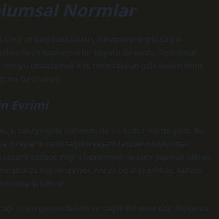
oplumsal Normlar
içerir ve kalp hastalıkları, iltihaplanma gibi sağlık
 kullanımının toplumsal bir boyutu da vardır. Toplumsal
 Bu soruyu cevaplamak için, önce takviye gıda kullanımının
uğuna bakmalıyız.
in Evrimi
tıkça, takviye gıda kullanımı da bir kültür haline geldi. Bu
e bireylerin nasıl sağlıklı yaşam tarzları oluşturma
lıklı yaşamı sadece doğru beslenmek ve spor yapmak olarak
almakla da ilişkilendiriyor. Ancak bu alışkanlıklar, sadece
mlarla şekillenir.
lacağı, onun günün düzeni ve sağlık bilincine dair toplumun