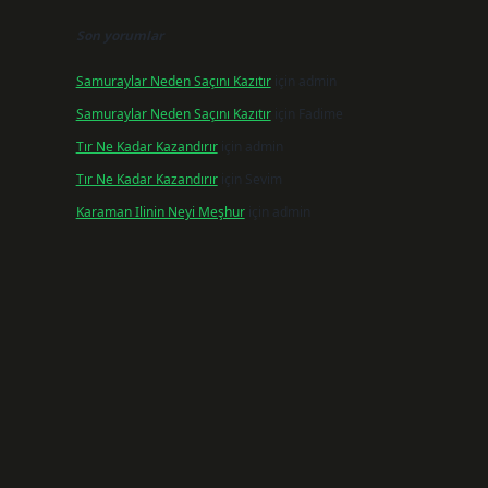
Son yorumlar
Samuraylar Neden Saçını Kazıtır
için
admin
Samuraylar Neden Saçını Kazıtır
için
Fadime
Tır Ne Kadar Kazandırır
için
admin
Tır Ne Kadar Kazandırır
için
Sevim
Karaman Ilinin Neyi Meşhur
için
admin