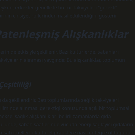
ken, erkekler genellikle bu tür takviyeleri “gerekli”
ının cinsiyet rollerinden nasıl etkilendiğini gösterir.
Patenleşmiş Alışkanlıklar
rin de etkisiyle şekillenir. Bazı kültürlerde, sabahları
kviyelerin alınması yaygındır. Bu alışkanlıklar, toplumun
eşitliliği
nı da şekillendirir. Batı toplumlarında sağlık takviyeleri
an diliminde alınması gerektiği konusunda açık bir toplumsal
eksel sağlık alışkanlıkları belirli zamanlarda gıda
türünde, sabah saatlerinde vücuda enerji sağlayıcı gıdaların
umsal ritüellerin kültürel pratiklere nasıl entegre olduğunu