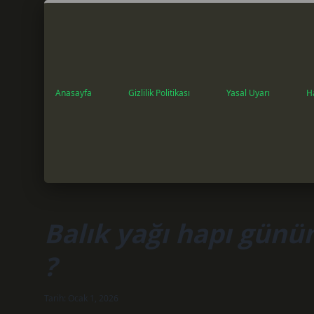
Anasayfa
Gizlilik Politikası
Yasal Uyarı
H
Balık yağı hapı günü
?
Tarih: Ocak 1, 2026