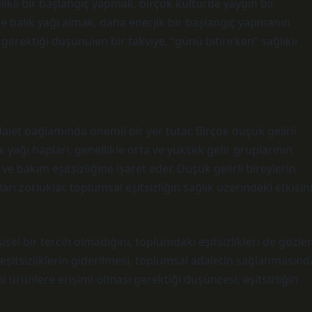
ğlıklı bir başlangıç yapmak, birçok kültürde yaygın bir
nde balık yağı almak, daha enerjik bir başlangıç yapmanın
erektiği düşünülen bir takviye, “günü bitirirken” sağlıklı
dalet bağlamında önemli bir yer tutar. Birçok düşük gelirli
ık yağı hapları, genellikle orta ve yüksek gelir gruplarının
ve bakım eşitsizliğine işaret eder. Düşük gelirli bireylerin
arı zorluklar, toplumsal eşitsizliğin sağlık üzerindeki etkisin
isel bir tercih olmadığını, toplumdaki eşitsizlikleri de gözler
 eşitsizliklerin giderilmesi, toplumsal adaletin sağlanmasınd
ibi ürünlere erişimi olması gerektiği düşüncesi, eşitsizliğin