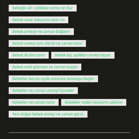
Bebeğin 40 ı çıktıktan sonra ne olur
Bebek anne kokusunu tanır mı
Bebek anneye ne zaman bağlanır
Bebek anneyi tam olarak ne zaman tanır
Bebek ilk kimi tanır
Bebek kaç aylıkken anneyi duyar
Bebek sesli gülmeye ne zaman başlar
Bebekler kaçıncı ayda annesini tanımaya başlar
Bebekler ne zaman anneyi hisseder
Bebekler ne zaman tanır
Bebekler neden köşelere saklanır
Yeni doğan bebek anneyi ne zaman görür