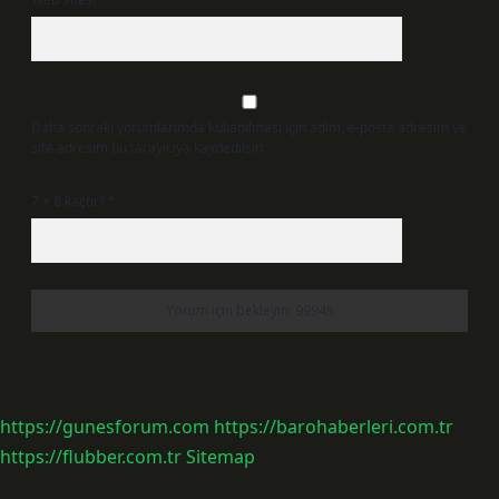
Daha sonraki yorumlarımda kullanılması için adım, e-posta adresim ve
site adresim bu tarayıcıya kaydedilsin.
7 + 8 kaçtır?
*
https://gunesforum.com
https://barohaberleri.com.tr
https://flubber.com.tr
Sitemap