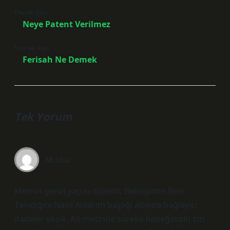
Önceki Yazı
Neye Patent Verilmez
Sonraki Yazı
Ferisah Ne Demek
Tek Yorum
Müdür
Metnin genel yapısı düzenli; Bebeğimin Beni
Tanıdığını Nasıl Anlarım başlığı altında bağlayıcı
ifadeler eksik. Alt metinde sürekli Bebeğinizin sizi