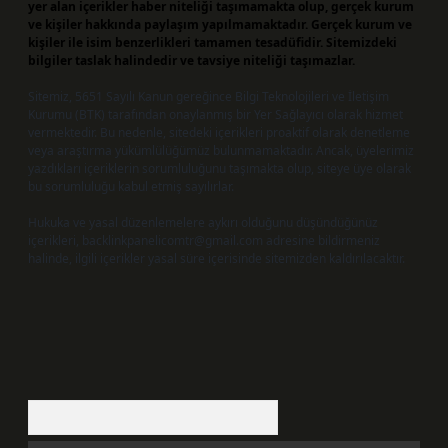
yer alan içerikler haber niteliği taşımamakta olup, gerçek kurum
ve kişiler hakkında paylaşım yapılmamaktadır. Gerçek kurum ve
kişiler ile isim benzerlikleri tamamen tesadüfidir. Sitemizdeki
bilgiler taslak halindedir ve tavsiye niteliği taşımazlar.
Sitemiz, 5651 Sayılı Kanun gereğince Bilgi Teknolojileri ve İletişim
Kurumu (BTK) tarafından onaylanmış bir Yer Sağlayıcı olarak hizmet
vermektedir. Bu nedenle, sitedeki içerikleri proaktif olarak denetleme
veya araştırma yükümlülüğümüz bulunmamaktadır. Ancak, üyelerimiz
yazdıkları içeriklerin sorumluluğunu taşımakta olup, siteye üye olarak
bu sorumluluğu kabul etmiş sayılırlar.
Hukuka ve yasal düzenlemelere aykırı olduğunu düşündüğünüz
içerikleri,
backlinkpanelicomtr@gmail.com
adresine bildirmeniz
halinde, ilgili içerikler yasal süre içerisinde sitemizden kaldırılacaktır.
Arama