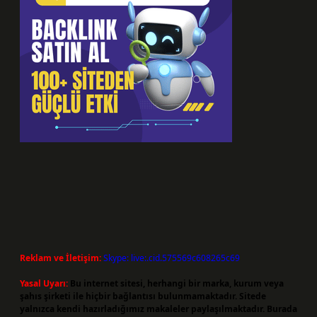
Reklam ve İletişim:
Skype: live:.cid.575569c608265c69
Yasal Uyarı:
Bu internet sitesi, herhangi bir marka, kurum veya
şahıs şirketi ile hiçbir bağlantısı bulunmamaktadır. Sitede
yalnızca kendi hazırladığımız makaleler paylaşılmaktadır. Burada