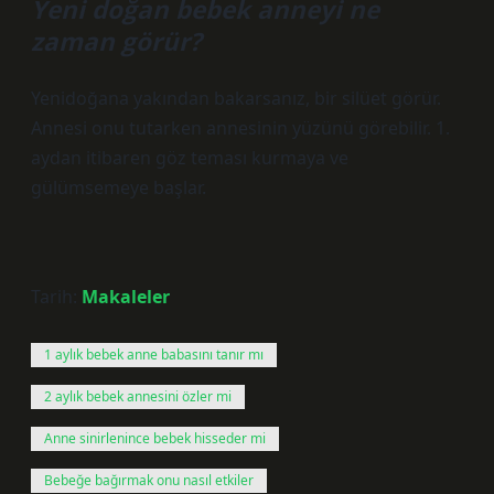
Yeni doğan bebek anneyi ne
zaman görür?
Yenidoğana yakından bakarsanız, bir silüet görür.
Annesi onu tutarken annesinin yüzünü görebilir. 1.
aydan itibaren göz teması kurmaya ve
gülümsemeye başlar.
Tarih:
Makaleler
1 aylık bebek anne babasını tanır mı
2 aylık bebek annesini özler mi
Anne sinirlenince bebek hisseder mi
Bebeğe bağırmak onu nasıl etkiler