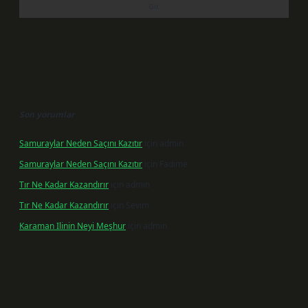
Son yorumlar
Samuraylar Neden Saçını Kazıtır
için
admin
Samuraylar Neden Saçını Kazıtır
için
Fadime
Tır Ne Kadar Kazandırır
için
admin
Tır Ne Kadar Kazandırır
için
Sevim
Karaman Ilinin Neyi Meşhur
için
admin