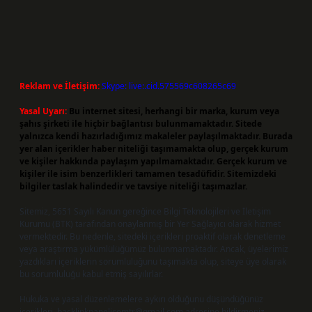
Reklam ve İletişim:
Skype: live:.cid.575569c608265c69
Yasal Uyarı:
Bu internet sitesi, herhangi bir marka, kurum veya
şahıs şirketi ile hiçbir bağlantısı bulunmamaktadır. Sitede
yalnızca kendi hazırladığımız makaleler paylaşılmaktadır. Burada
yer alan içerikler haber niteliği taşımamakta olup, gerçek kurum
ve kişiler hakkında paylaşım yapılmamaktadır. Gerçek kurum ve
kişiler ile isim benzerlikleri tamamen tesadüfidir. Sitemizdeki
bilgiler taslak halindedir ve tavsiye niteliği taşımazlar.
Sitemiz, 5651 Sayılı Kanun gereğince Bilgi Teknolojileri ve İletişim
Kurumu (BTK) tarafından onaylanmış bir Yer Sağlayıcı olarak hizmet
vermektedir. Bu nedenle, sitedeki içerikleri proaktif olarak denetleme
veya araştırma yükümlülüğümüz bulunmamaktadır. Ancak, üyelerimiz
yazdıkları içeriklerin sorumluluğunu taşımakta olup, siteye üye olarak
bu sorumluluğu kabul etmiş sayılırlar.
Hukuka ve yasal düzenlemelere aykırı olduğunu düşündüğünüz
içerikleri,
backlinkpanelicomtr@gmail.com
adresine bildirmeniz