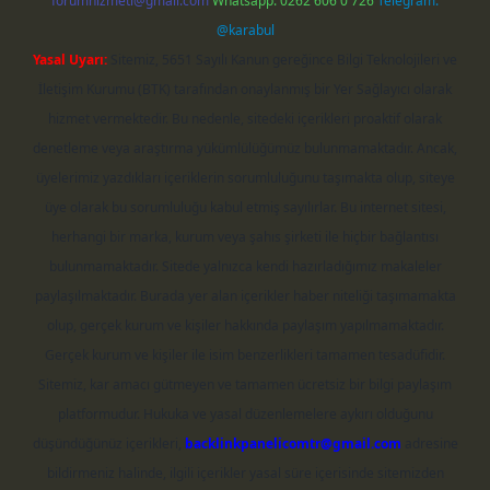
forumhizmeti@gmail.com
Whatsapp: 0262 606 0 726
Telegram:
@karabul
Yasal Uyarı:
Sitemiz, 5651 Sayılı Kanun gereğince Bilgi Teknolojileri ve
İletişim Kurumu (BTK) tarafından onaylanmış bir Yer Sağlayıcı olarak
hizmet vermektedir. Bu nedenle, sitedeki içerikleri proaktif olarak
denetleme veya araştırma yükümlülüğümüz bulunmamaktadır. Ancak,
üyelerimiz yazdıkları içeriklerin sorumluluğunu taşımakta olup, siteye
üye olarak bu sorumluluğu kabul etmiş sayılırlar. Bu internet sitesi,
herhangi bir marka, kurum veya şahıs şirketi ile hiçbir bağlantısı
bulunmamaktadır. Sitede yalnızca kendi hazırladığımız makaleler
paylaşılmaktadır. Burada yer alan içerikler haber niteliği taşımamakta
olup, gerçek kurum ve kişiler hakkında paylaşım yapılmamaktadır.
Gerçek kurum ve kişiler ile isim benzerlikleri tamamen tesadüfidir.
Sitemiz, kar amacı gütmeyen ve tamamen ücretsiz bir bilgi paylaşım
platformudur. Hukuka ve yasal düzenlemelere aykırı olduğunu
düşündüğünüz içerikleri,
backlinkpanelicomtr@gmail.com
adresine
bildirmeniz halinde, ilgili içerikler yasal süre içerisinde sitemizden