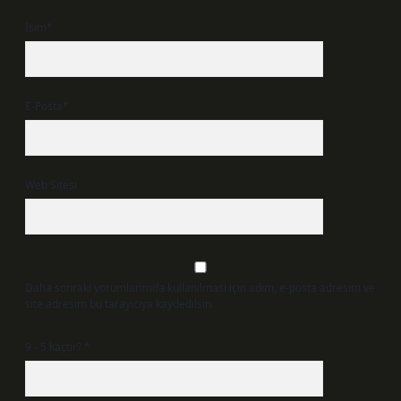
İsim*
E-Posta*
Web Sitesi
Daha sonraki yorumlarımda kullanılması için adım, e-posta adresim ve
site adresim bu tarayıcıya kaydedilsin.
9 - 5 kaçtır?
*