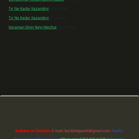
Tır Ne Kadar Kazandırır
için
admin
Tır Ne Kadar Kazandırır
için
Sevim
Karaman Ilinin Neyi Meşhur
için
admin
riş
Reklam ve İletişim:
E-mail:
backlinkpaneli@gmail.com
Teams: