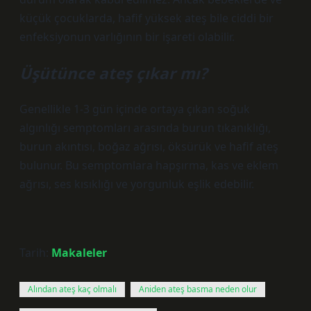
küçük çocuklarda, hafif yüksek ateş bile ciddi bir
enfeksiyonun varlığının bir işareti olabilir.
Üşütünce ateş çıkar mı?
Genellikle 1-3 gün içinde ortaya çıkan soğuk
algınlığı semptomları arasında burun tıkanıklığı,
burun akıntısı, boğaz ağrısı, öksürük ve hafif ateş
bulunur. Bu semptomlara hapşırma, kas ve eklem
ağrısı, ses kısıklığı ve yorgunluk eşlik edebilir.
Tarih:
Makaleler
Alından ateş kaç olmalı
Aniden ateş basma neden olur