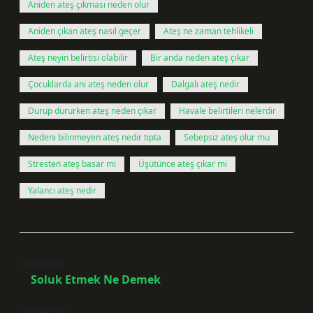
Aniden ateş çıkması neden olur
Aniden çıkan ateş nasıl geçer
Ateş ne zaman tehlikeli
Ateş neyin belirtisi olabilir
Bir anda neden ateş çıkar
Çocuklarda ani ateş neden olur
Dalgalı ateş nedir
Durup dururken ateş neden çıkar
Havale belirtileri nelerdir
Nedeni bilinmeyen ateş nedir tıpta
Sebepsiz ateş olur mu
Stresten ateş basar mı
Üşütünce ateş çıkar mı
Yalancı ateş nedir
Önceki Yazı
Soluk Etmek Ne Demek
Sonraki Yazı