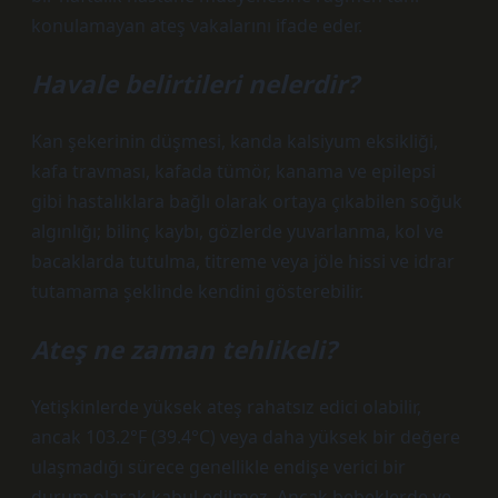
konulamayan ateş vakalarını ifade eder.
Havale belirtileri nelerdir?
Kan şekerinin düşmesi, kanda kalsiyum eksikliği,
kafa travması, kafada tümör, kanama ve epilepsi
gibi hastalıklara bağlı olarak ortaya çıkabilen soğuk
algınlığı; bilinç kaybı, gözlerde yuvarlanma, kol ve
bacaklarda tutulma, titreme veya jöle hissi ve idrar
tutamama şeklinde kendini gösterebilir.
Ateş ne zaman tehlikeli?
Yetişkinlerde yüksek ateş rahatsız edici olabilir,
ancak 103.2°F (39.4°C) veya daha yüksek bir değere
ulaşmadığı sürece genellikle endişe verici bir
durum olarak kabul edilmez. Ancak bebeklerde ve