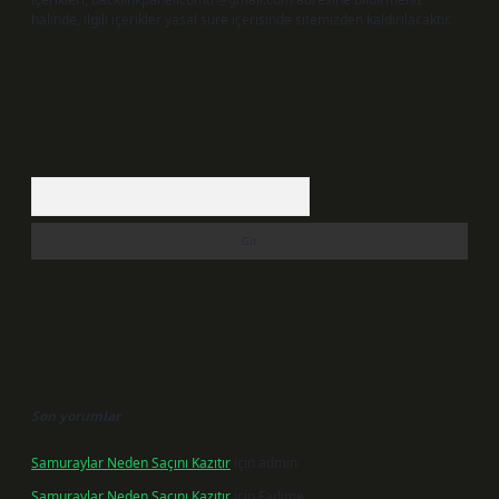
halinde, ilgili içerikler yasal süre içerisinde sitemizden kaldırılacaktır.
Arama
Son yorumlar
Samuraylar Neden Saçını Kazıtır
için
admin
Samuraylar Neden Saçını Kazıtır
için
Fadime