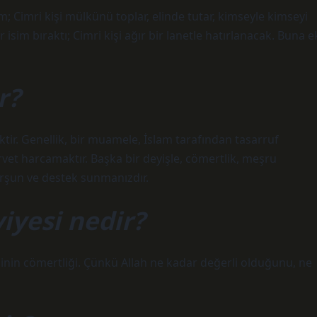
m; Cimri kişi mülkünü toplar, elinde tutar, kimseyle kimseyi
isim bıraktı; Cimri kişi ağır bir lanetle hatırlanacak. Buna e
r?
ktir. Genellik, bir muamele, İslam tarafından tasarruf
t harcamaktır. Başka bir deyişle, cömertlik, meşru
urşun ve destek sunmanızdır.
iyesi nedir?
ğinin cömertliği. Çünkü Allah ne kadar değerli olduğunu, ne