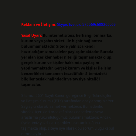
Reklam ve İletişim:
Skype: live:.cid.575569c608265c69
Yasal Uyarı:
Bu internet sitesi, herhangi bir marka,
kurum veya şahıs şirketi ile hiçbir bağlantısı
bulunmamaktadır. Sitede yalnızca kendi
hazırladığımız makaleler paylaşılmaktadır. Burada
yer alan içerikler haber niteliği taşımamakta olup,
gerçek kurum ve kişiler hakkında paylaşım
yapılmamaktadır. Gerçek kurum ve kişiler ile isim
benzerlikleri tamamen tesadüfidir. Sitemizdeki
bilgiler taslak halindedir ve tavsiye niteliği
taşımazlar.
Sitemiz, 5651 Sayılı Kanun gereğince Bilgi Teknolojileri
ve İletişim Kurumu (BTK) tarafından onaylanmış bir Yer
Sağlayıcı olarak hizmet vermektedir. Bu nedenle,
sitedeki içerikleri proaktif olarak denetleme veya
araştırma yükümlülüğümüz bulunmamaktadır. Ancak,
üyelerimiz yazdıkları içeriklerin sorumluluğunu
taşımakta olup, siteye üye olarak bu sorumluluğu kabul
etmiş sayılırlar.