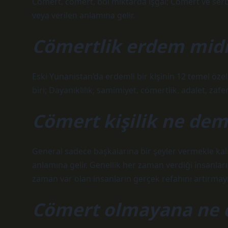
Cömert, cömert, bol miktarda işgal; Cömert ve serb
veya verilen anlamına gelir.
Cömertlik erdem midi
Eski Yunanistan’da erdemli bir kişinin 12 temel öze
biri; Dayanıklılık, samimiyet, cömertlik, adalet, zafe
Cömert kişilik ne de
General sadece başkalarına bir şeyler vermekle kal
anlamına gelir. Genellik her zaman verdiği insanl
zaman var olan insanların gerçek refahını artırmayı
Cömert olmayana ne 