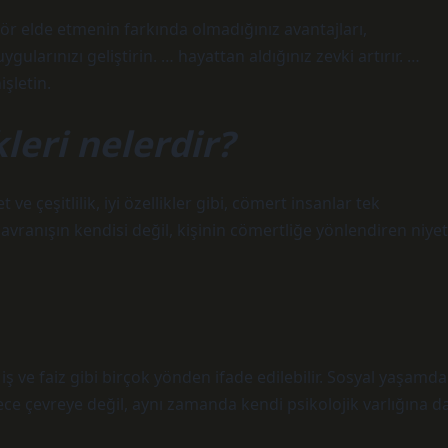
nör elde etmenin farkında olmadığınız avantajları,
gularınızı geliştirin. … hayattan aldığınız zevki artırır. …
işletin.
leri nelerdir?
e çeşitlilik, iyi özellikler gibi, cömert insanlar tek
davranışın kendisi değil, kişinin cömertliğe yönlendiren niyet
 iş ve faiz gibi birçok yönden ifade edilebilir. Sosyal yaşamda
ce çevreye değil, aynı zamanda kendi psikolojik varlığına d