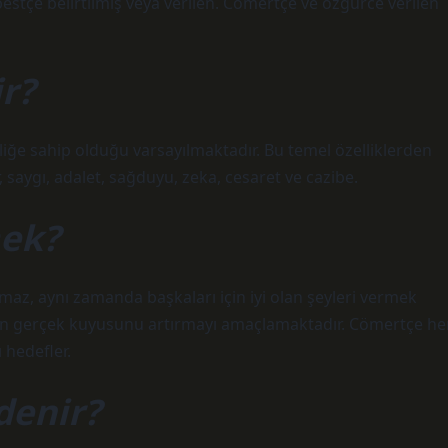
estçe belirtilmiş veya verilen. Cömertçe ve özgürce verilen
r?
lliğe sahip olduğu varsayılmaktadır. Bu temel özelliklerden
r, saygı, adalet, sağduyu, zeka, cesaret ve cazibe.
mek?
maz, aynı zamanda başkaları için iyi olan şeyleri vermek
arın gerçek kuyusunu artırmayı amaçlamaktadır. Cömertçe he
 hedefler.
denir?