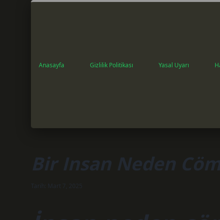
Anasayfa
Gizlilik Politikası
Yasal Uyarı
H
Bir Insan Neden Cöm
Tarih: Mart 7, 2025