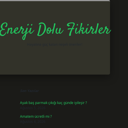
Enerji Dolu Fikirler
Hayatına güç katan neşeli öneriler!
Sidebar
betxper giri
Son Yazılar
Ayak baş parmak çıkığı kaç günde iyileşir ?
Ağustos 5, 2026
Amatem ücretli mi ?
Ağustos 4, 2026