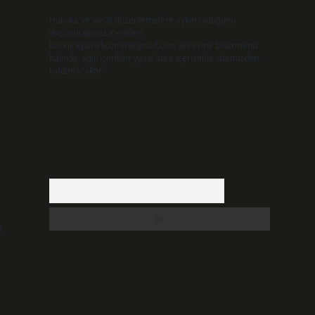
Hukuka ve yasal düzenlemelere aykırı olduğunu
düşündüğünüz içerikleri,
backlinkpanelicomtr@gmail.com
adresine bildirmeniz
halinde, ilgili içerikler yasal süre içerisinde sitemizden
kaldırılacaktır.
Arama
r