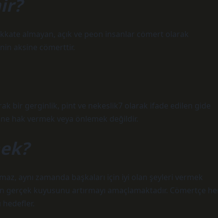
ir?
dikkate almayan, açık ve peon insanlar cömert olarak
inin aksine cömerttir.
ak bir gerginlik, pint ve nekeslik7 olarak ifade edilen gide
rine hak vermek veya önlemek değildir.
mek?
maz, aynı zamanda başkaları için iyi olan şeyleri vermek
arın gerçek kuyusunu artırmayı amaçlamaktadır. Cömertçe he
 hedefler.