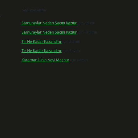
Son yorumlar
k
Samuraylar Neden Saçını Kazıtır
için
admin
Samuraylar Neden Saçını Kazıtır
için
Fadime
Tır Ne Kadar Kazandırır
için
admin
Tır Ne Kadar Kazandırır
için
Sevim
Karaman Ilinin Neyi Meşhur
için
admin