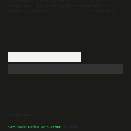
Hukuka ve yasal düzenlemelere aykırı olduğunu düşündüğünüz
içerikleri,
backlinkpanelicomtr@gmail.com
adresine bildirmeniz
halinde, ilgili içerikler yasal süre içerisinde sitemizden kaldırılacaktır.
Arama
Son yorumlar
Samuraylar Neden Saçını Kazıtır
için
admin