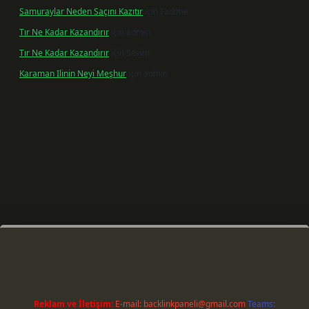
Samuraylar Neden Saçını Kazıtır
için
Fadime
Tır Ne Kadar Kazandırır
için
admin
Tır Ne Kadar Kazandırır
için
Sevim
Karaman Ilinin Neyi Meşhur
için
admin
iriş
Reklam ve İletişim:
E-mail:
backlinkpaneli@gmail.com
Teams: