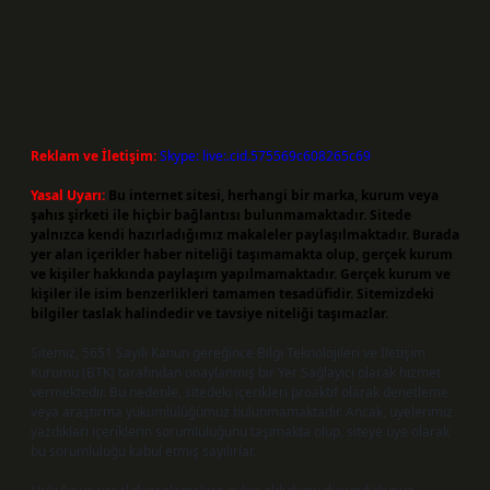
Reklam ve İletişim:
Skype: live:.cid.575569c608265c69
Yasal Uyarı:
Bu internet sitesi, herhangi bir marka, kurum veya
şahıs şirketi ile hiçbir bağlantısı bulunmamaktadır. Sitede
yalnızca kendi hazırladığımız makaleler paylaşılmaktadır. Burada
yer alan içerikler haber niteliği taşımamakta olup, gerçek kurum
ve kişiler hakkında paylaşım yapılmamaktadır. Gerçek kurum ve
kişiler ile isim benzerlikleri tamamen tesadüfidir. Sitemizdeki
bilgiler taslak halindedir ve tavsiye niteliği taşımazlar.
Sitemiz, 5651 Sayılı Kanun gereğince Bilgi Teknolojileri ve İletişim
Kurumu (BTK) tarafından onaylanmış bir Yer Sağlayıcı olarak hizmet
vermektedir. Bu nedenle, sitedeki içerikleri proaktif olarak denetleme
veya araştırma yükümlülüğümüz bulunmamaktadır. Ancak, üyelerimiz
yazdıkları içeriklerin sorumluluğunu taşımakta olup, siteye üye olarak
bu sorumluluğu kabul etmiş sayılırlar.