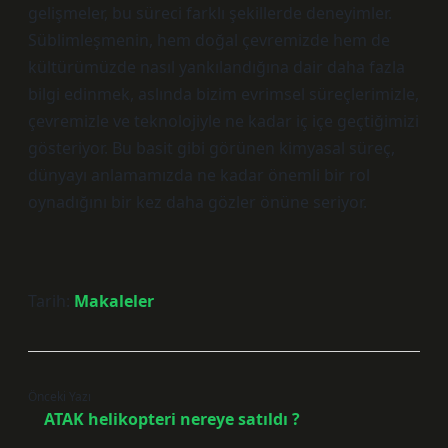
gelişmeler, bu süreci farklı şekillerde deneyimler.
Süblimleşmenin, hem doğal çevremizde hem de
kültürümüzde nasıl yankılandığına dair daha fazla
bilgi edinmek, aslında bizim evrimsel süreçlerimizle,
çevremizle ve teknolojiyle ne kadar iç içe geçtiğimizi
gösteriyor. Bu basit gibi görünen kimyasal süreç,
dünyayı anlamamızda ne kadar önemli bir rol
oynadığını bir kez daha gözler önüne seriyor.
Tarih:
Makaleler
Önceki Yazı
ATAK helikopteri nereye satıldı ?