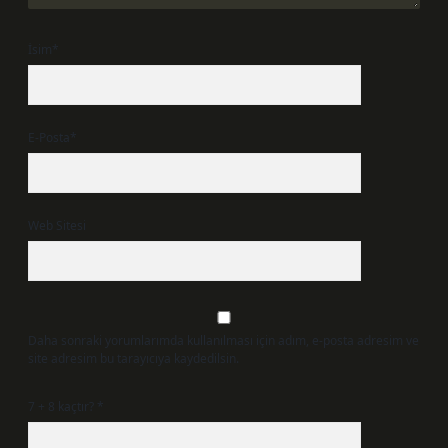
İsim*
E-Posta*
Web Sitesi
Daha sonraki yorumlarımda kullanılması için adım, e-posta adresim ve
site adresim bu tarayıcıya kaydedilsin.
7 + 8 kaçtır?
*