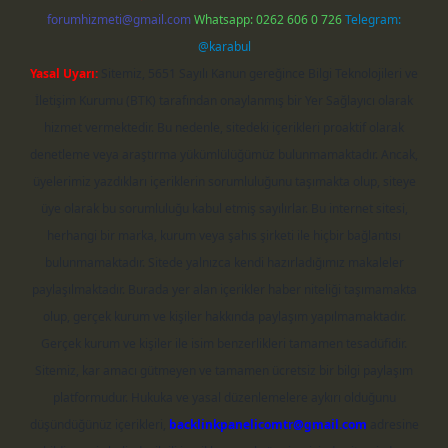
forumhizmeti@gmail.com
Whatsapp: 0262 606 0 726
Telegram:
@karabul
Yasal Uyarı:
Sitemiz, 5651 Sayılı Kanun gereğince Bilgi Teknolojileri ve
İletişim Kurumu (BTK) tarafından onaylanmış bir Yer Sağlayıcı olarak
hizmet vermektedir. Bu nedenle, sitedeki içerikleri proaktif olarak
denetleme veya araştırma yükümlülüğümüz bulunmamaktadır. Ancak,
üyelerimiz yazdıkları içeriklerin sorumluluğunu taşımakta olup, siteye
üye olarak bu sorumluluğu kabul etmiş sayılırlar. Bu internet sitesi,
herhangi bir marka, kurum veya şahıs şirketi ile hiçbir bağlantısı
bulunmamaktadır. Sitede yalnızca kendi hazırladığımız makaleler
paylaşılmaktadır. Burada yer alan içerikler haber niteliği taşımamakta
olup, gerçek kurum ve kişiler hakkında paylaşım yapılmamaktadır.
Gerçek kurum ve kişiler ile isim benzerlikleri tamamen tesadüfidir.
Sitemiz, kar amacı gütmeyen ve tamamen ücretsiz bir bilgi paylaşım
platformudur. Hukuka ve yasal düzenlemelere aykırı olduğunu
düşündüğünüz içerikleri,
backlinkpanelicomtr@gmail.com
adresine