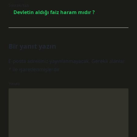
Sonraki Yazı
Devletin aldığı faiz haram mıdır ?
Bir yanıt yazın
E-posta adresiniz yayınlanmayacak.
Gerekli alanlar
*
ile işaretlenmişlerdir
Yorum