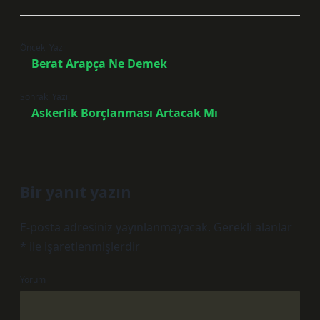
Önceki Yazı
Berat Arapça Ne Demek
Sonraki Yazı
Askerlik Borçlanması Artacak Mı
Bir yanıt yazın
E-posta adresiniz yayınlanmayacak.
Gerekli alanlar
*
ile işaretlenmişlerdir
Yorum