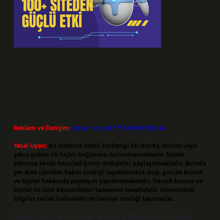
Reklam ve İletişim:
Skype: live:.cid.575569c608265c69
Yasal Uyarı:
Bu internet sitesi, herhangi bir marka, kurum veya
şahıs şirketi ile hiçbir bağlantısı bulunmamaktadır. Sitede
yalnızca kendi hazırladığımız makaleler paylaşılmaktadır. Burada
yer alan içerikler haber niteliği taşımamakta olup, gerçek kurum
ve kişiler hakkında paylaşım yapılmamaktadır. Gerçek kurum ve
kişiler ile isim benzerlikleri tamamen tesadüfidir. Sitemizdeki
bilgiler taslak halindedir ve tavsiye niteliği taşımazlar.
Sitemiz, 5651 Sayılı Kanun gereğince Bilgi Teknolojileri ve İletişim