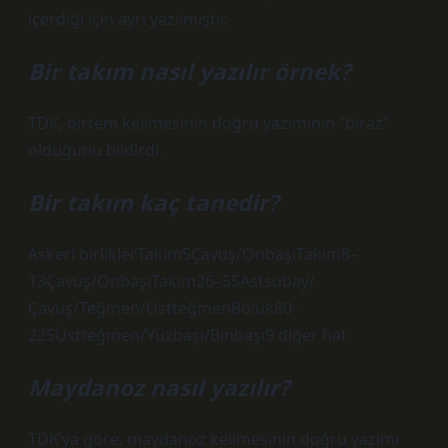
içerdiği için ayrı yazılmıştır.
Bir takım nasıl yazılır örnek?
TDK, birtem kelimesinin doğru yazımının “biraz”
olduğunu bildirdi.
Bir takım kaç tanedir?
Askeri birliklerTakım5Çavuş/OnbaşıTakım8–
13Çavuş/OnbaşıTakım26–55Astsubay/
Çavuş/Teğmen/ÜstteğmenBölük80–
225Üstteğmen/Yüzbaşı/Binbaşı9 diğer hat
Maydanoz nasıl yazılır?
TDK’ya göre, maydanoz kelimesinin doğru yazımı