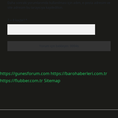
Daha sonraki yorumlarımda kullanılması için adım, e-posta adresim ve
site adresim bu tarayıcıya kaydedilsin.
7 + 8 kaçtır?
*
https://gunesforum.com
https://barohaberleri.com.tr
https://flubber.com.tr
Sitemap