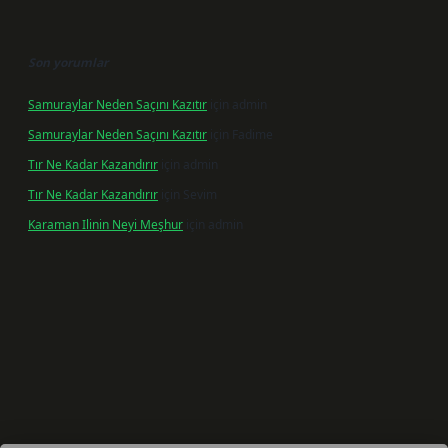
Son yorumlar
Samuraylar Neden Saçını Kazıtır
için
admin
Samuraylar Neden Saçını Kazıtır
için
Fadime
Tır Ne Kadar Kazandırır
için
admin
Tır Ne Kadar Kazandırır
için
Sevim
Karaman Ilinin Neyi Meşhur
için
admin
 giriş