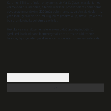
Kurumu (BTK) tarafından onaylanmış bir Yer Sağlayıcı olarak hizmet
vermektedir. Bu nedenle, sitedeki içerikleri proaktif olarak denetleme
veya araştırma yükümlülüğümüz bulunmamaktadır. Ancak, üyelerimiz
yazdıkları içeriklerin sorumluluğunu taşımakta olup, siteye üye olarak
bu sorumluluğu kabul etmiş sayılırlar.
Hukuka ve yasal düzenlemelere aykırı olduğunu düşündüğünüz
içerikleri,
backlinkpanelicomtr@gmail.com
adresine bildirmeniz
halinde, ilgili içerikler yasal süre içerisinde sitemizden kaldırılacaktır.
Arama