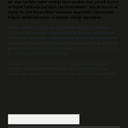
yer alan içerikler haber niteliği taşımamakta olup, gerçek kurum
ve kişiler hakkında paylaşım yapılmamaktadır. Gerçek kurum ve
kişiler ile isim benzerlikleri tamamen tesadüfidir. Sitemizdeki
bilgiler taslak halindedir ve tavsiye niteliği taşımazlar.
Sitemiz, 5651 Sayılı Kanun gereğince Bilgi Teknolojileri ve İletişim
Kurumu (BTK) tarafından onaylanmış bir Yer Sağlayıcı olarak hizmet
vermektedir. Bu nedenle, sitedeki içerikleri proaktif olarak denetleme
veya araştırma yükümlülüğümüz bulunmamaktadır. Ancak, üyelerimiz
yazdıkları içeriklerin sorumluluğunu taşımakta olup, siteye üye olarak
bu sorumluluğu kabul etmiş sayılırlar.
Hukuka ve yasal düzenlemelere aykırı olduğunu düşündüğünüz
içerikleri,
backlinkpanelicomtr@gmail.com
adresine bildirmeniz
halinde, ilgili içerikler yasal süre içerisinde sitemizden kaldırılacaktır.
Arama