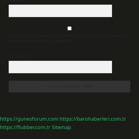
Daha sonraki yorumlarımda kullanılması için adım, e-posta adresim ve
site adresim bu tarayıcıya kaydedilsin.
9 - 5 kaçtır?
*
https://gunesforum.com
https://barohaberleri.com.tr
https://flubber.com.tr
Sitemap