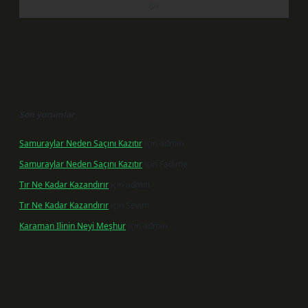
Son yorumlar
Samuraylar Neden Saçını Kazıtır
için
admin
Samuraylar Neden Saçını Kazıtır
için
Fadime
Tır Ne Kadar Kazandırır
için
admin
Tır Ne Kadar Kazandırır
için
Sevim
Karaman Ilinin Neyi Meşhur
için
admin