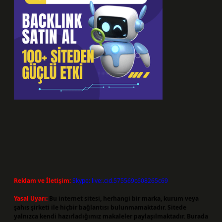
Reklam ve İletişim:
Skype: live:.cid.575569c608265c69
Yasal Uyarı:
Bu internet sitesi, herhangi bir marka, kurum veya
şahıs şirketi ile hiçbir bağlantısı bulunmamaktadır. Sitede
yalnızca kendi hazırladığımız makaleler paylaşılmaktadır. Burada