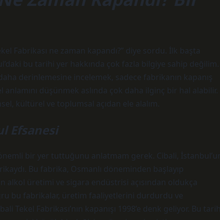
el Fabrikası ne zaman kapandı?” diye sordu. İlk başta
daki bu tarihi yer hakkında çok fazla bilgiye sahip değilim.
aha derinlemesine incelemek, sadece fabrikanın kapanış
 anlamını düşünmek aslında çok daha ilginç bir hal alabilir.
hsel, kültürel ve toplumsal açıdan ele alalım.
ul Efsanesi
r önemli bir yer tuttuğunu anlatmam gerek. Cibali, İstanbul’u
fabrikaydı. Bu fabrika, Osmanlı döneminden başlayıp
 alkol üretimi ve sigara endüstrisi açısından oldukça
ru bu fabrikalar, üretim faaliyetlerini durdurdu ve
li Tekel Fabrikası’nın kapanışı 1998’e denk geliyor. Bu tarih