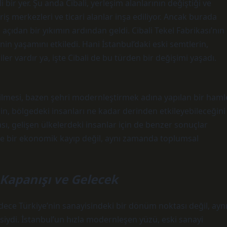
bir yer. Şu anda Cibali, yerleşim alanlarının değiştiği ve
veriş merkezleri ve ticari alanlar inşa ediliyor. Ancak burada
dan bir yıkımın ardından geldi. Cibali Tekel Fabrikası’nın
nin yaşamını etkiledi. Hani İstanbul’daki eski semtlerin,
er vardır ya, işte Cibali de bu türden bir değişimi yaşadı.
kilmesi, bazen şehri modernleştirmek adına yapılan bir haml
n, bölgedeki insanları ne kadar derinden etkileyebileceğini
, gelişen ülkelerdeki insanlar için de benzer sonuçlar
ce bir ekonomik kayıp değil, aynı zamanda toplumsal
 Kapanışı ve Gelecek
adece Türkiye’nin sanayisindeki bir dönüm noktası değil, ayn
siydi. İstanbul’un hızla modernleşen yüzü, eski sanayi