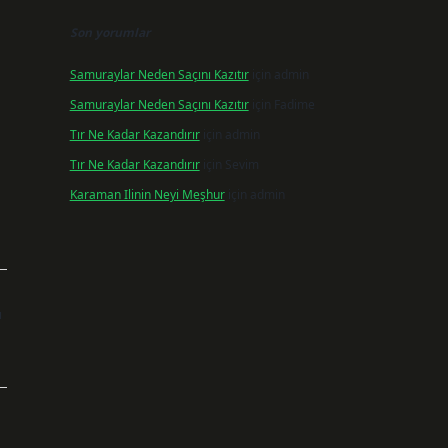
Son yorumlar
Samuraylar Neden Saçını Kazıtır
için
admin
Samuraylar Neden Saçını Kazıtır
için
Fadime
Tır Ne Kadar Kazandırır
için
admin
Tır Ne Kadar Kazandırır
için
Sevim
Karaman Ilinin Neyi Meşhur
için
admin
ı