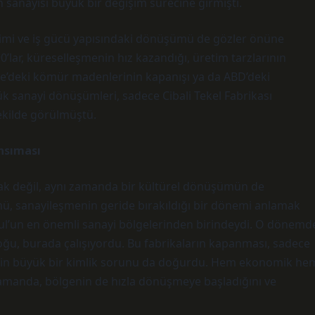
sanayisi büyük bir değişim sürecine girmişti.
etimi ve iş gücü yapısındaki dönüşümü de gözler önüne
0’lar, küreselleşmenin hız kazandığı, üretim tarzlarının
re’deki kömür madenlerinin kapanışı ya da ABD’deki
ük sanayi dönüşümleri, sadece Cibali Tekel Fabrikası
ekilde görülmüştü.
nsıması
rak değil, aynı zamanda bir kültürel dönüşümün de
mü, sanayileşmenin geride bırakıldığı bir dönemi anlamak
nbul’un en önemli sanayi bölgelerinden birindeydi. O dönemd
oğu, burada çalışıyordu. Bu fabrikaların kapanması, sadece
 için büyük bir kimlik sorunu da doğurdu. Hem ekonomik he
 zamanda, bölgenin de hızla dönüşmeye başladığını ve