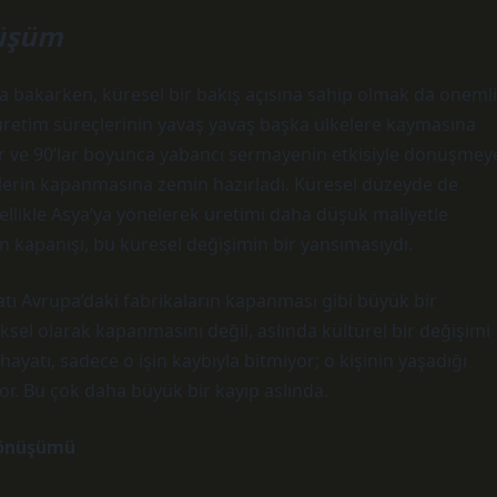
nüşüm
uya bakarken, küresel bir bakış açısına sahip olmak da önemli
 üretim süreçlerinin yavaş yavaş başka ülkelere kaymasına
er ve 90’lar boyunca yabancı sermayenin etkisiyle dönüşmey
erlerin kapanmasına zemin hazırladı. Küresel düzeyde de
zellikle Asya’ya yönelerek üretimi daha düşük maliyetle
nın kapanışı, bu küresel değişimin bir yansımasıydı.
Batı Avrupa’daki fabrikaların kapanması gibi büyük bir
iksel olarak kapanmasını değil, aslında kültürel bir değişimi
 hayatı, sadece o işin kaybıyla bitmiyor; o kişinin yaşadığı
yor. Bu çok daha büyük bir kayıp aslında.
 Dönüşümü