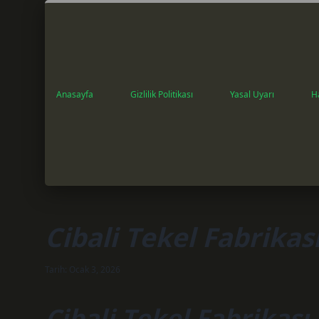
Anasayfa
Gizlilik Politikası
Yasal Uyarı
H
Cibali Tekel Fabrika
Tarih: Ocak 3, 2026
Cibali Tekel Fabrikas