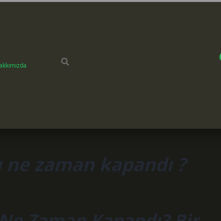
akkımızda
sı ne zaman kapandı ?
ı Ne Zaman Kapandı? Bir