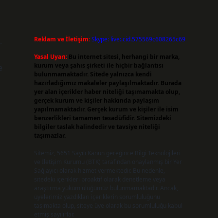
Reklam ve İletişim:
Skype: live:.cid.575569c608265c69
.
Yasal Uyarı:
Bu internet sitesi, herhangi bir marka,
kurum veya şahıs şirketi ile hiçbir bağlantısı
e
bulunmamaktadır. Sitede yalnızca kendi
hazırladığımız makaleler paylaşılmaktadır. Burada
yer alan içerikler haber niteliği taşımamakta olup,
gerçek kurum ve kişiler hakkında paylaşım
yapılmamaktadır. Gerçek kurum ve kişiler ile isim
benzerlikleri tamamen tesadüfidir. Sitemizdeki
bilgiler taslak halindedir ve tavsiye niteliği
taşımazlar.
Sitemiz, 5651 Sayılı Kanun gereğince Bilgi Teknolojileri
ve İletişim Kurumu (BTK) tarafından onaylanmış bir Yer
Sağlayıcı olarak hizmet vermektedir. Bu nedenle,
sitedeki içerikleri proaktif olarak denetleme veya
araştırma yükümlülüğümüz bulunmamaktadır. Ancak,
üyelerimiz yazdıkları içeriklerin sorumluluğunu
taşımakta olup, siteye üye olarak bu sorumluluğu kabul
etmiş sayılırlar.