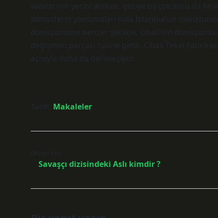
yapılarının yerini alırken, geriye birçok soru da bı
atmosferin yansımaları hala İstanbul’un dokusunda
dönüşümüne benzer şekilde, Cibali’nin dönüşümü de
değişimin parçası haline geldi. Cibali Tekel Fabrik
açısıyla daha da derinleşiyor.
Tarih:
Makaleler
Önceki Yazı
Savaşçı dizisindeki Aslı kimdir ?