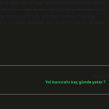
rakmış oldu. Her ne kadar fabrika kapanmış olsa da, o tarihi
 bir iz bırakmaya devam ediyor. Dünya genelindeki sanayi
 zamanla yerel halkı ve bölgeyi etkileyen büyük bir
ası’nın kapanışını anlamak, hem yerel hem küresel bir bakış
Sonraki Yaz
Yol harcırahı kaç günde yatar ?