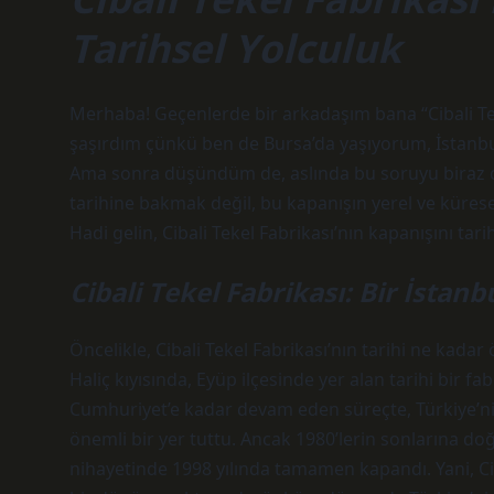
Tarihsel Yolculuk
Merhaba! Geçenlerde bir arkadaşım bana “Cibali Tek
şaşırdım çünkü ben de Bursa’da yaşıyorum, İstanbul’
Ama sonra düşündüm de, aslında bu soruyu biraz d
tarihine bakmak değil, bu kapanışın yerel ve küresel
Hadi gelin, Cibali Tekel Fabrikası’nın kapanışını tari
Cibali Tekel Fabrikası: Bir İstanb
Öncelikle, Cibali Tekel Fabrikası’nın tarihi ne kada
Haliç kıyısında, Eyüp ilçesinde yer alan tarihi bir 
Cumhuriyet’e kadar devam eden süreçte, Türkiye’nin
önemli bir yer tuttu. Ancak 1980’lerin sonlarına doğ
nihayetinde 1998 yılında tamamen kapandı. Yani, Ciba