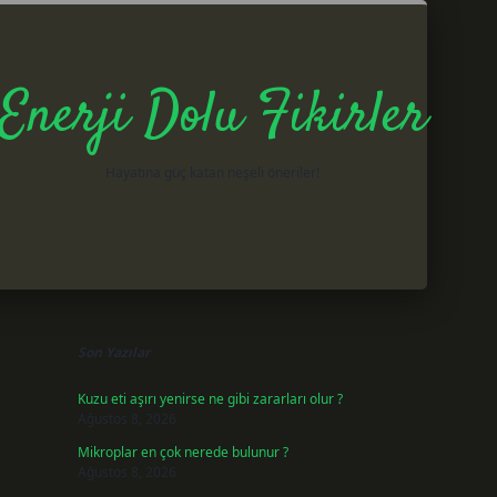
Enerji Dolu Fikirler
Hayatına güç katan neşeli öneriler!
Sidebar
betxper g
Son Yazılar
Kuzu eti aşırı yenirse ne gibi zararları olur ?
Ağustos 8, 2026
Mikroplar en çok nerede bulunur ?
Ağustos 8, 2026