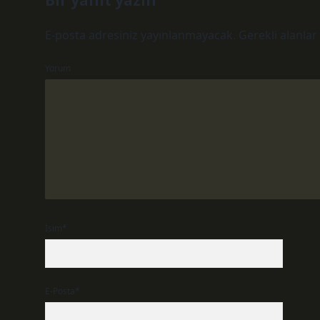
Bir yanıt yazın
E-posta adresiniz yayınlanmayacak.
Gerekli alanlar
Yorum
İsim*
E-Posta*