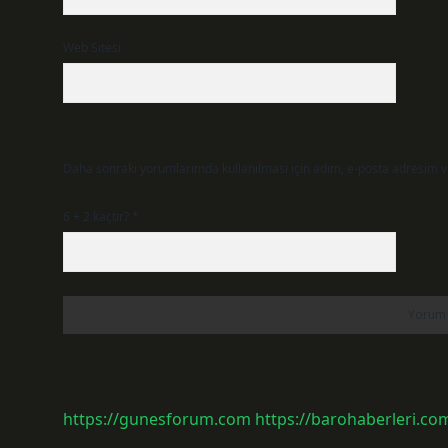
Web Sitesi
Daha sonraki yorumlarımda kullanılması için adım, e-posta adresim ve
6 + 2 kaçtır?
*
https://gunesforum.com
https://barohaberleri.com