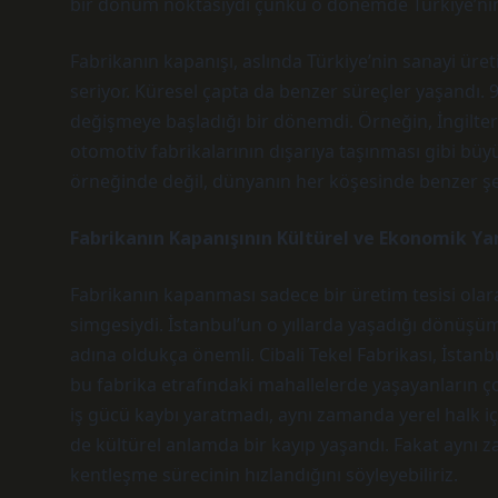
bir dönüm noktasıydı çünkü o dönemde Türkiye’nin 
Fabrikanın kapanışı, aslında Türkiye’nin sanayi ür
seriyor. Küresel çapta da benzer süreçler yaşandı. 9
değişmeye başladığı bir dönemdi. Örneğin, İngilte
otomotiv fabrikalarının dışarıya taşınması gibi büy
örneğinde değil, dünyanın her köşesinde benzer ş
Fabrikanın Kapanışının Kültürel ve Ekonomik Ya
Fabrikanın kapanması sadece bir üretim tesisi ola
simgesiydi. İstanbul’un o yıllarda yaşadığı dönüşü
adına oldukça önemli. Cibali Tekel Fabrikası, İsta
bu fabrika etrafındaki mahallelerde yaşayanların ç
iş gücü kaybı yaratmadı, aynı zamanda yerel halk
de kültürel anlamda bir kayıp yaşandı. Fakat aynı
kentleşme sürecinin hızlandığını söyleyebiliriz.