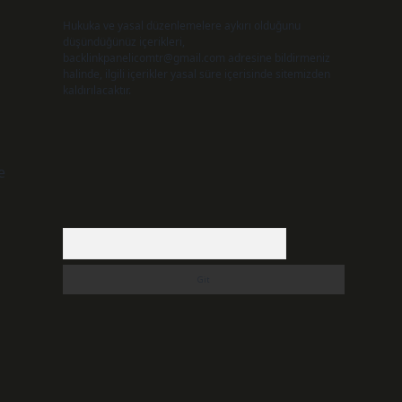
Hukuka ve yasal düzenlemelere aykırı olduğunu
düşündüğünüz içerikleri,
backlinkpanelicomtr@gmail.com
adresine bildirmeniz
halinde, ilgili içerikler yasal süre içerisinde sitemizden
kaldırılacaktır.
e
Arama
ı