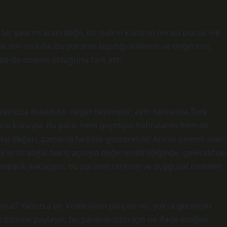
ir yatırım aracı değil, bir halkın kültürel mirası olarak ele
k zor olsa da, bu paranın taşıdığı anlamın ve değerinin,
de de önemli olduğunu fark etti.
 yalnızca maddi bir değer taşımıyor; aynı zamanda Türk
öprü kuruyor. Bu para, hem geçmişin hatıralarını hem de
nkü değeri, zamanla farklılık gösterebilir. Ancak önemli olan,
in stratejik bakış açısıyla değerlendirildiğinde, gelecekteki
 empatik yaklaşımı, bu paranın tarihsel ve duygusal önemini
sunuz? Yalnızca bir koleksiyon parçası mı, yoksa geçmişin
 bizimle paylaşın, bu paranın sizin için ne ifade ettiğini