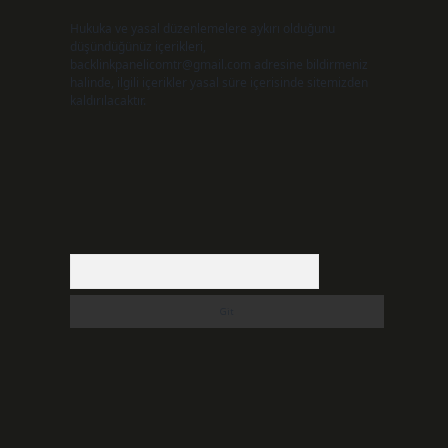
Hukuka ve yasal düzenlemelere aykırı olduğunu
düşündüğünüz içerikleri,
backlinkpanelicomtr@gmail.com
adresine bildirmeniz
halinde, ilgili içerikler yasal süre içerisinde sitemizden
kaldırılacaktır.
Arama