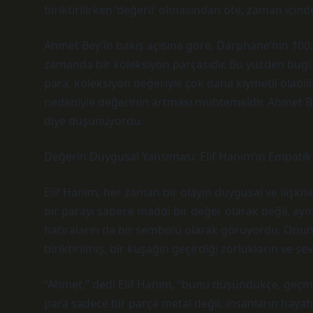
biriktirilirken ‘değerli’ olmasından öte, zaman içind
Ahmet Bey’in bakış açısına göre, Darphane’nin 100. y
zamanda bir koleksiyon parçasıdır. Bu yüzden bugün
para, koleksiyon değeriyle çok daha kıymetli olabilir
nedeniyle değerinin artması muhtemeldir. Ahmet Bey
diye düşünüyordu.
Değerin Duygusal Yansıması: Elif Hanım’ın Empatik 
Elif Hanım, her zaman bir olayın duygusal ve ilişki
bir parayı sadece maddi bir değer olarak değil, aynı
hatıraların da bir sembolü olarak görüyordu. Onun i
biriktirilmiş, bir kuşağın geçirdiği zorlukların ve sevi
“Ahmet,” dedi Elif Hanım, “bunu düşündükçe, geçmi
para sadece bir parça metal değil, insanların hayatı