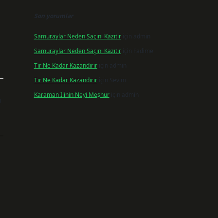
Son yorumlar
Samuraylar Neden Saçını Kazıtır
için
admin
Samuraylar Neden Saçını Kazıtır
için
Fadime
Tır Ne Kadar Kazandırır
için
admin
Tır Ne Kadar Kazandırır
için
Sevim
Karaman Ilinin Neyi Meşhur
için
admin
ı