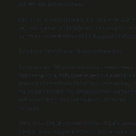
bu hatıralar, asla unutulmaz.”
Elif Hanım’ın duygusal bakış açısı, bu parayı sadece b
alıyordu. Zaman içinde değerinin ne olacağını bilme
yalnızca ekonomik olarak değil, duygusal bir düzey
Darphane 100 Yıl Parası: Bugün ve Gelecekte
Darphane’nin 100. yılına özel basılan madeni para,
halkının tarihine, kültürüne ve geçmişine de bir k
geleceğin beklentilerini birleştiriyor. Paranın bugü
bu paranın insanlar üzerindeki anlamıdır. Ahmet Bey’
koleksiyon değeri büyük olabilirken, Elif Hanım’ın
vurguluyor.
Peki, siz bu 100 yıllık madeni parayı nasıl görüyor
izlerini taşıyan duygusal bir hatıra mı? Yorumlarınızı