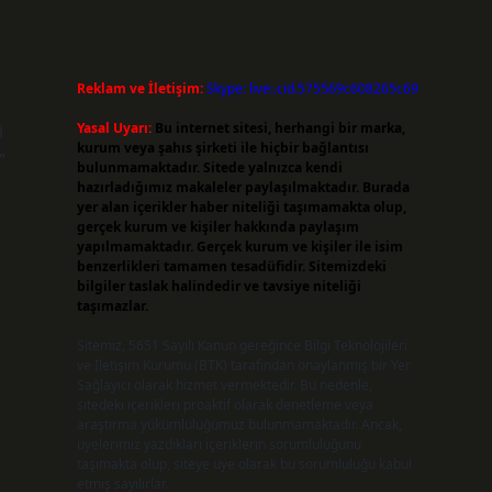
Reklam ve İletişim:
Skype: live:.cid.575569c608265c69
i
Yasal Uyarı:
Bu internet sitesi, herhangi bir marka,
kurum veya şahıs şirketi ile hiçbir bağlantısı
”
bulunmamaktadır. Sitede yalnızca kendi
hazırladığımız makaleler paylaşılmaktadır. Burada
yer alan içerikler haber niteliği taşımamakta olup,
gerçek kurum ve kişiler hakkında paylaşım
yapılmamaktadır. Gerçek kurum ve kişiler ile isim
benzerlikleri tamamen tesadüfidir. Sitemizdeki
bilgiler taslak halindedir ve tavsiye niteliği
taşımazlar.
Sitemiz, 5651 Sayılı Kanun gereğince Bilgi Teknolojileri
ve İletişim Kurumu (BTK) tarafından onaylanmış bir Yer
Sağlayıcı olarak hizmet vermektedir. Bu nedenle,
sitedeki içerikleri proaktif olarak denetleme veya
araştırma yükümlülüğümüz bulunmamaktadır. Ancak,
üyelerimiz yazdıkları içeriklerin sorumluluğunu
taşımakta olup, siteye üye olarak bu sorumluluğu kabul
a
etmiş sayılırlar.