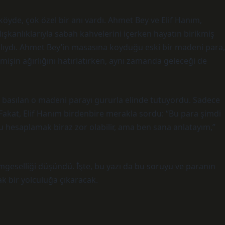
köyde, çok özel bir anı vardı. Ahmet Bey ve Elif Hanım,
lışkanlıklarıyla sabah kahvelerini içerken hayatın birikmiş
rklıydı. Ahmet Bey’in masasına koyduğu eski bir madeni para,
çmişin ağırlığını hatırlatırken, aynı zamanda geleceği de
el basılan o madeni parayı gururla elinde tutuyordu. Sadece
. Fakat, Elif Hanım birdenbire merakla sordu: “Bu para şimdi
u hesaplamak biraz zor olabilir, ama ben sana anlatayım,”
imgeselliği düşündü. İşte, bu yazı da bu soruyu ve paranın
k bir yolculuğa çıkaracak.