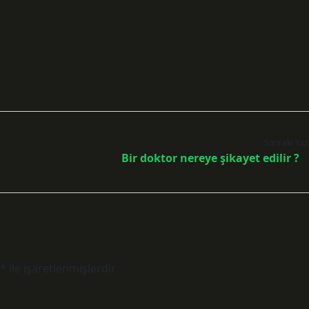
Sonraki Yaz
Bir doktor nereye şikayet edilir ?
*
ile işaretlenmişlerdir