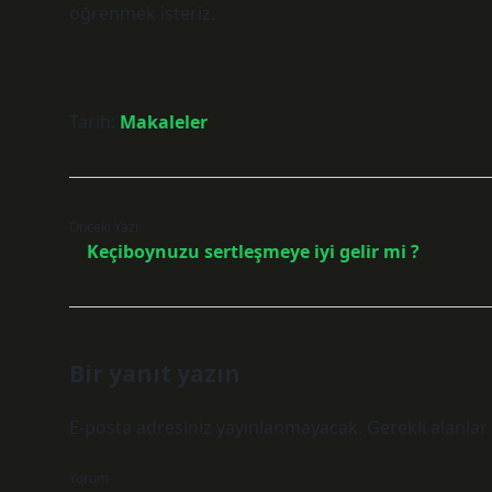
öğrenmek isteriz.
Tarih:
Makaleler
Önceki Yazı
Keçiboynuzu sertleşmeye iyi gelir mi ?
Bir yanıt yazın
E-posta adresiniz yayınlanmayacak.
Gerekli alanlar
Yorum