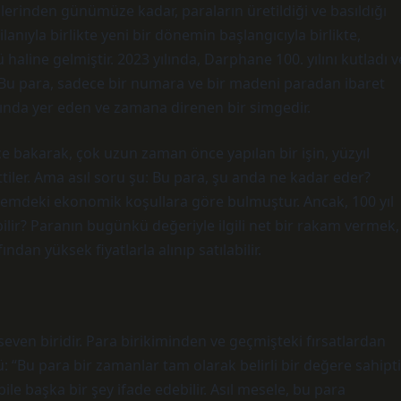
inden günümüze kadar, paraların üretildiği ve basıldığı
anıyla birlikte yeni bir dönemin başlangıcıyla birlikte,
line gelmiştir. 2023 yılında, Darphane 100. yılını kutladı v
. Bu para, sadece bir numara ve bir madeni paradan ibaret
sında yer eden ve zamana direnen bir simgedir.
e bakarak, çok uzun zaman önce yapılan bir işin, yüzyıl
tiler. Ama asıl soru şu: Bu para, şu anda ne kadar eder?
nemdeki ekonomik koşullara göre bulmuştur. Ancak, 100 yıl
ilir? Paranın bugünkü değeriyle ilgili net bir rakam vermek,
dan yüksek fiyatlarla alınıp satılabilir.
even biridir. Para birikiminden ve geçmişteki fırsatlardan
 “Bu para bir zamanlar tam olarak belirli bir değere sahipti
ile başka bir şey ifade edebilir. Asıl mesele, bu para