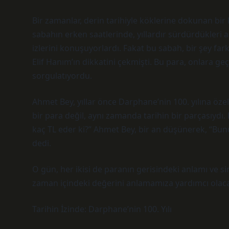
Bir zamanlar, derin tarihiyle köklerine dokunan bir 
sabahın erken saatlerinde, yıllardır sürdürdükleri a
izlerini konuşuyorlardı. Fakat bu sabah, bir şey fa
Elif Hanım’ın dikkatini çekmişti. Bu para, onlara ge
sorgulatıyordu.
Ahmet Bey, yıllar önce Darphane’nin 100. yılına öz
bir para değil, aynı zamanda tarihin bir parçasıydı
kaç TL eder ki?” Ahmet Bey, bir an düşünerek, “Bun
dedi.
O gün, her ikisi de paranın gerisindeki anlamı ve s
zaman içindeki değerini anlamamıza yardımcı olaca
Tarihin İzinde: Darphane’nin 100. Yılı