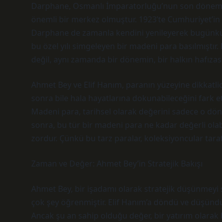
Darphane, Osmanlı İmparatorluğu’nun son dönemler
önemli bir merkez olmuştur. 1923’te Cumhuriyet’in il
Darphane de zamanla kendini yenileyerek bugünkü ha
bu özel yılı simgeleyen bir madeni para basılmıştır
değil, aynı zamanda bir dönemin, bir halkın hafıza
Ahmet Bey ve Elif Hanım, paranın yüzeyine dikkatlic
sonra bile hala hayatlarına dokunabileceğini fark et
Madeni para, tarihsel olarak değerini sadece o dö
sonra, bu tür bir madeni para ne kadar değerli olab
zordur. Çünkü bu tarz paralar, koleksiyoncular tarafın
Zaman ve Değer: Ahmet Bey’in Stratejik Bakışı
Ahmet Bey, bir işadamı olarak stratejik düşünmeyi s
çok şey öğrenmiştir. Elif Hanım’a döndü ve düşündü:
Ancak şu an sahip olduğu değer, bir yatırım olarak b