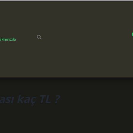
akkımızda
sı kaç TL ?