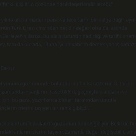
e farklı kişilerin gözünde nasıl değerlendirileceği.”
ılına ait bu madeni para, sadece tarihi bir belge değil, aynı
ün Türk Lirası cinsinden net bir değeri olsa da, aslında
. İlerleyen yıllarda, bu para türünün nadirliği ve tarihi önem
, tam da burada, “Buna iyi bir yatırım demek yanlış olmaz,
Bakışı
sel yönünü göz önünde bulunduran bir karakterdi. O, tarihi
 zamanda insanların hissettikleri, geçmişteki anıların ve
çin, bu para, yüzyıl önce birileri tarafından umutla
nçlerin izlerini taşıyan bir tanık gibiydi.
şe dair tüm o anılar da gözümün önüne geliyor. Belki de bu
ndaki anların izlerini taşıyor. Zamanla değer değişebilir, am