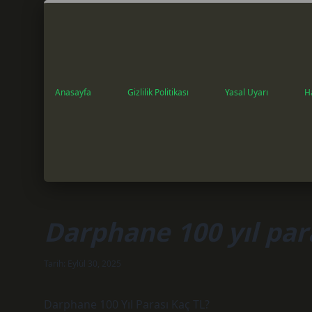
Anasayfa
Gizlilik Politikası
Yasal Uyarı
H
Darphane 100 yıl para
Tarih: Eylül 30, 2025
Darphane 100 Yıl Parası Kaç TL?