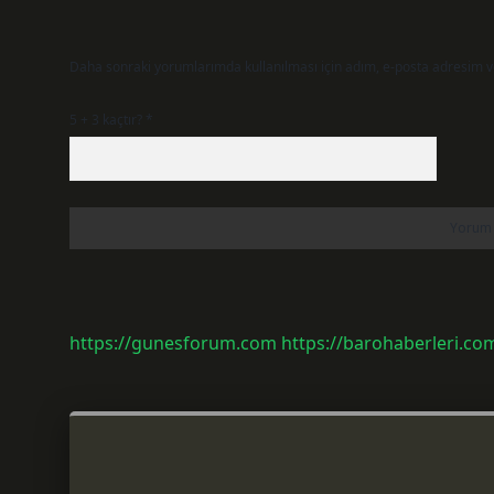
Daha sonraki yorumlarımda kullanılması için adım, e-posta adresim ve
5 + 3 kaçtır?
*
https://gunesforum.com
https://barohaberleri.com