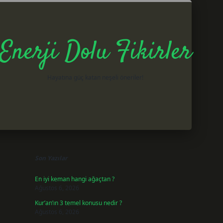
Enerji Dolu Fikirler
Hayatına güç katan neşeli öneriler!
Sidebar
betxper giriş
Son Yazılar
En iyi keman hangi ağaçtan ?
Ağustos 6, 2026
Kur’an’ın 3 temel konusu nedir ?
Ağustos 6, 2026