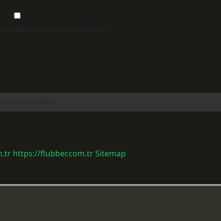
 site adresim bu tarayıcıya kaydedilsin.
.tr
https://flubber.com.tr
Sitemap