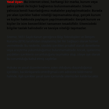
Yasal Uyarı:
Bu internet sitesi, herhangi bir marka, kurum veya
şahıs şirketi ile hiçbir bağlantısı bulunmamaktadır. Sitede
yalnızca kendi hazırladığımız makaleler paylaşılmaktadır. Burada
yer alan içerikler haber niteliği taşımamakta olup, gerçek kurum
ve kişiler hakkında paylaşım yapılmamaktadır. Gerçek kurum ve
kişiler ile isim benzerlikleri tamamen tesadüfidir. Sitemizdeki
bilgiler taslak halindedir ve tavsiye niteliği taşımazlar.
Sitemiz, 5651 Sayılı Kanun gereğince Bilgi Teknolojileri ve İletişim
Kurumu (BTK) tarafından onaylanmış bir Yer Sağlayıcı olarak hizmet
vermektedir. Bu nedenle, sitedeki içerikleri proaktif olarak denetleme
veya araştırma yükümlülüğümüz bulunmamaktadır. Ancak, üyelerimiz
yazdıkları içeriklerin sorumluluğunu taşımakta olup, siteye üye olarak
bu sorumluluğu kabul etmiş sayılırlar.
Hukuka ve yasal düzenlemelere aykırı olduğunu düşündüğünüz
içerikleri,
backlinkpanelicomtr@gmail.com
adresine bildirmeniz
halinde, ilgili içerikler yasal süre içerisinde sitemizden kaldırılacaktır.