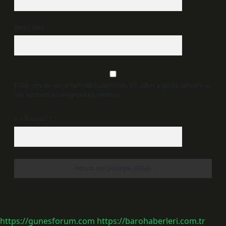
Web Sitesi
Daha sonraki yorumlarımda kullanılması için adım, e-posta adresim ve
site adresim bu tarayıcıya kaydedilsin.
5 + 3 kaçtır?
*
https://gunesforum.com
https://barohaberleri.com.tr