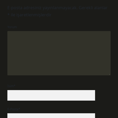
E-posta adresiniz yayınlanmayacak.
Gerekli alanlar
*
ile işaretlenmişlerdir
Yorum
İsim*
E-Posta*