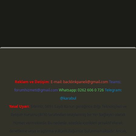
 giriş
Reklam ve İletişim:
E-mail:
backlinkpaneli@gmail.com
Teams:
forumhizmeti@gmail.com
Whatsapp: 0262 606 0 726
Telegram:
@karabul
Yasal Uyarı:
Sitemiz, 5651 Sayılı Kanun gereğince Bilgi Teknolojileri ve
İletişim Kurumu (BTK) tarafından onaylanmış bir Yer Sağlayıcı olarak
hizmet vermektedir. Bu nedenle, sitedeki içerikleri proaktif olarak
denetleme veya araştırma yükümlülüğümüz bulunmamaktadır. Ancak,