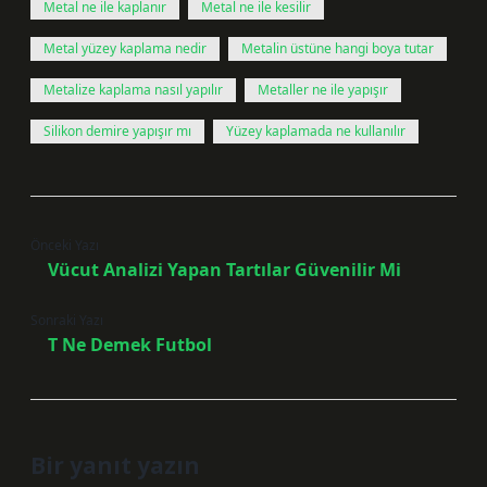
Metal ne ile kaplanır
Metal ne ile kesilir
Metal yüzey kaplama nedir
Metalin üstüne hangi boya tutar
Metalize kaplama nasıl yapılır
Metaller ne ile yapışır
Silikon demire yapışır mı
Yüzey kaplamada ne kullanılır
Önceki Yazı
Vücut Analizi Yapan Tartılar Güvenilir Mi
Sonraki Yazı
T Ne Demek Futbol
Bir yanıt yazın