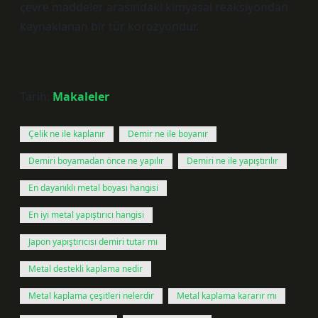
çevre maddeler arasındaki kimyasal reaksiyondan
kaynaklanan bir tür korozyondur.
Tarih:
Makaleler
Çelik ne ile kaplanır
Demir ne ile boyanır
Demiri boyamadan önce ne yapılır
Demiri ne ile yapıştırılır
En dayanıklı metal boyası hangisi
En iyi metal yapıştırıcı hangisi
Japon yapıştırıcısı demiri tutar mı
Metal destekli kaplama nedir
Metal kaplama çeşitleri nelerdir
Metal kaplama kararır mı