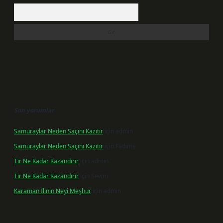
Arama
Son yorumlar
Samuraylar Neden Saçını Kazıtır
için
admin
Samuraylar Neden Saçını Kazıtır
için
Fadime
Tır Ne Kadar Kazandırır
için
admin
Tır Ne Kadar Kazandırır
için
Sevim
Karaman Ilinin Neyi Meşhur
için
admin