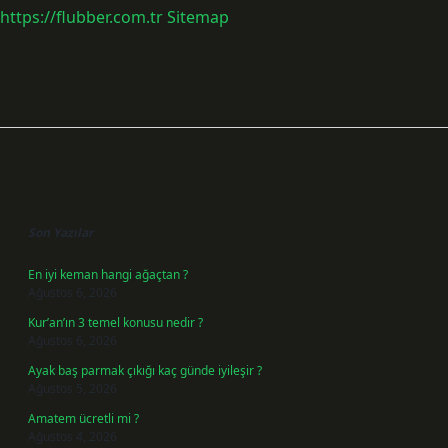
https://flubber.com.tr
Sitemap
Sidebar
Son Yazılar
En iyi keman hangi ağaçtan ?
Ağustos 6, 2026
Kur’an’ın 3 temel konusu nedir ?
Ağustos 6, 2026
Ayak baş parmak çıkığı kaç günde iyileşir ?
Ağustos 5, 2026
Amatem ücretli mi ?
Ağustos 4, 2026